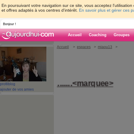
En poursuivant votre navigation sur ce site, vous acceptez l'utilisati
et offres adaptés à vos centres d'intérêt.
En savoir plus et gérer ces 
Bonjour !
Accueil
Coaching
Groupes
Accueil
>
espaces
>
miaou13
>
AIT BEAU .......<marquee>
profil
blog
ajouter de vos amies
×