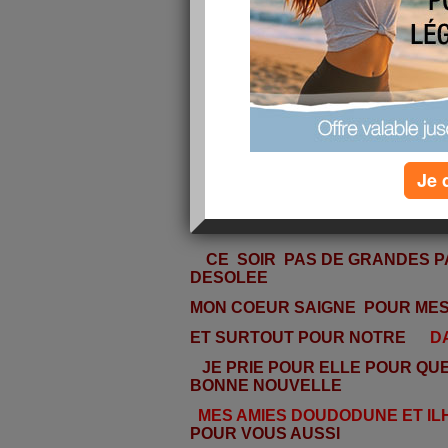
Je 
CE SOIR PAS DE GRANDES 
DESOLEE
MON COEUR SAIGNE POUR MES
ET SURTOUT POUR NOTRE
DA
JE PRIE POUR ELLE POUR QUE
BONNE NOUVELLE
MES AMIES DOUDODUNE ET IL
POUR VOUS AUSSI