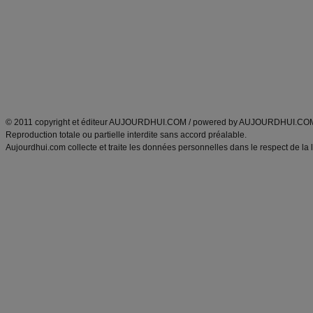
exercices physiques
recette facile
produits minceur
Recette poulet
Tags
:
ventre plat
|
maigrir des fesses
|
abdominaux
|
régime américain
|
régime mayo
|
Découvrez aussi
:
exercices abdominaux
|
recette wok
|
ANXA Partenaires
:
Recette
de cuisine |
Recette cuisine
|
© 2011 copyright et éditeur AUJOURDHUI.COM / powered by AUJOURDHUI.CO
Reproduction totale ou partielle interdite sans accord préalable.
Aujourdhui.com collecte et traite les données personnelles dans le respect de la 