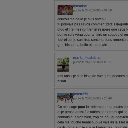
lensoise
publié le 24/01/2008 à 01:18
coucou ma belle je suis revenu
tu pouvais pas savoir comment j'étais dégoute
blog et lire mes com enfin j'espere que cette f
bon je suis venu pour te faire un coucou et en
foot et oui je suis trop contente lens remonte pe
gros bisou ma belle et a demain
maria_madalena
publié le 24/01/2008 à 00:17
moi aussi je suis triste de voir que certaines
bisou
josette59
publié le 23/01/2008 à 23:48
Ce message pour te remercier pour toutes ces
et je pense aussi à d'autres personnes qui se 
connais que trop bien, trop de douleur devien
cela me touche beaucoup, je vais lui laisser 
petits mots, sur se site je trouve beaucoup d