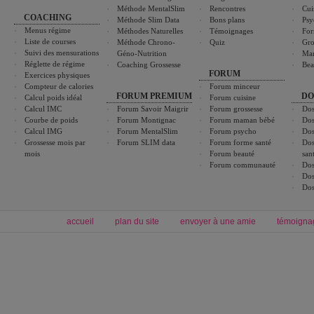
Méthode MentalSlim
Rencontres
Cui
COACHING
Méthode Slim Data
Bons plans
Psy
Menus régime
Méthodes Naturelles
Témoignages
For
Liste de courses
Méthode Chrono-
Quiz
Gro
Suivi des mensurations
Géno-Nutrition
Ma
Réglette de régime
Coaching Grossesse
Bea
FORUM
Exercices physiques
Compteur de calories
Forum minceur
FORUM PREMIUM
DO
Calcul poids idéal
Forum cuisine
Calcul IMC
Forum Savoir Maigrir
Forum grossesse
Dos
Courbe de poids
Forum Montignac
Forum maman bébé
Dos
Calcul IMG
Forum MentalSlim
Forum psycho
Dos
Grossesse mois par
Forum SLIM data
Forum forme santé
Dos
mois
Forum beauté
san
Forum communauté
Dos
Dos
Dos
accueil
plan du site
envoyer à une amie
témoigna
Forum minceur
Forum cuisine
Commencer un régime
boissons, vins et cocktails
Alimentation équilibrée et nutrition
astuces et bons plans
Minceur
Recette cuisine