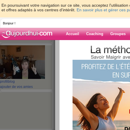
En poursuivant votre navigation sur ce site, vous acceptez l'utilisati
et offres adaptés à vos centres d'intérêt.
En savoir plus et gérer ces 
Bonjour !
Accueil
Coaching
Groupes
Accueil
>
espaces
>
miaou13
> NOTRE 
Blog de miaou1
aide blog
NOTRE CHERE DA
profil
blog
ajouter de vos amies
publié le 23/01/2008 à 23:17