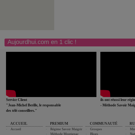
Aujourdhui.com en 1 clic !
Service Client
ils ont réussi leur rég
"Jean-Michel Berille, le responsable
- Méthode Savoir Maig
des télé-conseillers."
ACCUEIL
PREMIUM
COMMUNAUTÉ
RU
Accueil
Régime Savoir Maigrir
Groupes
Min
Méthode Montignac
Blogs
Nut