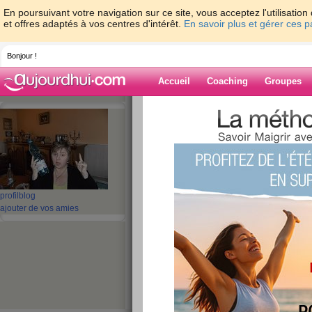
En poursuivant votre navigation sur ce site, vous acceptez l'utilisati
et offres adaptés à vos centres d'intérêt.
En savoir plus et gérer ces 
Bonjour !
Accueil
Coaching
Groupes
Accueil
>
espaces
>
miaou13
> VELOUT
Blog de miaou1
aide blog
VELOUTE DE HAR
profil
blog
ajouter de vos amies
publié le 23/01/2008 à 18:44