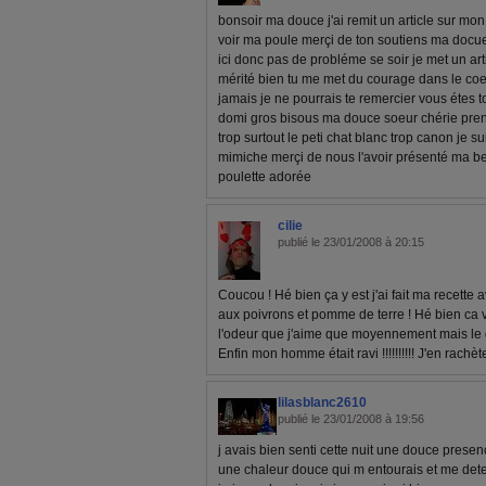
bonsoir ma douce j'ai remit un article sur mo
voir ma poule merçi de ton soutiens ma docue
ici donc pas de probléme se soir je met un art
mérité bien tu me met du courage dans le co
jamais je ne pourrais te remercier vous étes 
domi gros bisous ma douce soeur chérie prend
trop surtout le peti chat blanc trop canon je 
mimiche merçi de nous l'avoir présenté ma b
poulette adorée
cilie
publié le 23/01/2008 à 20:15
Coucou ! Hé bien ça y est j'ai fait ma recette
aux poivrons et pomme de terre ! Hé bien ca va
l'odeur que j'aime que moyennement mais le go
Enfin mon homme était ravi !!!!!!!!!! J'en rachèt
lilasblanc2610
publié le 23/01/2008 à 19:56
j avais bien senti cette nuit une douce presen
une chaleur douce qui m entourais et me det