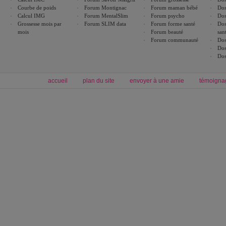
Courbe de poids
Forum Montignac
Forum maman bébé
Dos
Calcul IMG
Forum MentalSlim
Forum psycho
Dos
Grossesse mois par
Forum SLIM data
Forum forme santé
Dos
mois
Forum beauté
san
Forum communauté
Dos
Dos
Dos
accueil
plan du site
envoyer à une amie
témoigna
Forum minceur
Forum cuisine
Commencer un régime
boissons, vins et cocktails
Alimentation équilibrée et nutrition
astuces et bons plans
Minceur
Recette cuisine
exercices physiques
recette facile
produits minceur
Recette poulet
Tags
:
ventre plat
|
maigrir des fesses
|
abdominaux
|
régime américain
|
régime mayo
|
Découvrez aussi
:
exercices abdominaux
|
recette wok
|
ANXA Partenaires
:
Recette
de cuisine |
Recette cuisine
|