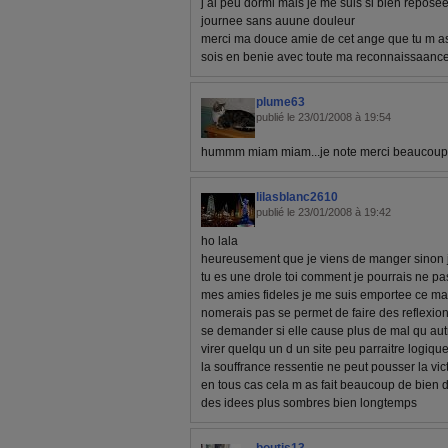
j ai peu dormi mais je me suis si bien reposee
journee sans auune douleur
merci ma douce amie de cet ange que tu m a
sois en benie avec toute ma reconnaissaanc
plume63
publié le 23/01/2008 à 19:54
hummm miam miam...je note merci beaucoup
lilasblanc2610
publié le 23/01/2008 à 19:42
ho lala
heureusement que je viens de manger sinon 
tu es une drole toi comment je pourrais ne pa
mes amies fideles je me suis emportee ce ma
nomerais pas se permet de faire des reflexi
se demander si elle cause plus de mal qu au
virer quelqu un d un site peu parraitre logiq
la souffrance ressentie ne peut pousser la vi
en tous cas cela m as fait beaucoup de bien de
des idees plus sombres bien longtemps