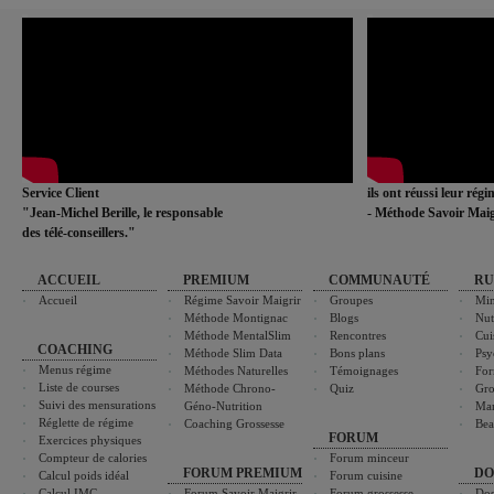
Service Client
ils ont réussi leur rég
"Jean-Michel Berille, le responsable
- Méthode Savoir Maig
des télé-conseillers."
ACCUEIL
PREMIUM
COMMUNAUTÉ
RU
Accueil
Régime Savoir Maigrir
Groupes
Min
Méthode Montignac
Blogs
Nut
Méthode MentalSlim
Rencontres
Cui
COACHING
Méthode Slim Data
Bons plans
Psy
Menus régime
Méthodes Naturelles
Témoignages
For
Liste de courses
Méthode Chrono-
Quiz
Gro
Suivi des mensurations
Géno-Nutrition
Ma
Réglette de régime
Coaching Grossesse
Bea
FORUM
Exercices physiques
Compteur de calories
Forum minceur
FORUM PREMIUM
DO
Calcul poids idéal
Forum cuisine
Calcul IMC
Forum Savoir Maigrir
Forum grossesse
Dos