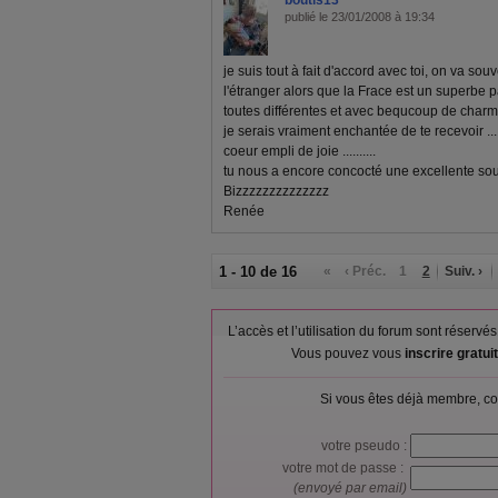
boutis13
publié le 23/01/2008 à 19:34
je suis tout à fait d'accord avec toi, on va s
l'étranger alors que la Frace est un superbe 
toutes différentes et avec bequcoup de charme .
je serais vraiment enchantée de te recevoir .....
coeur empli de joie ..........
tu nous a encore concocté une excellente soupe p
Bizzzzzzzzzzzzzz
Renée
1 - 10 de 16
«
‹ Préc.
1
2
Suiv. ›
L’accès et l’utilisation du forum sont réser
Vous pouvez vous
inscrire gratu
Si vous êtes déjà membre, co
votre pseudo :
votre mot de passe :
(envoyé par email)