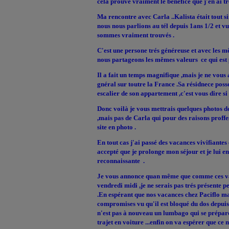
cela prouve vraiment le bénéfice que j'en ai t
Ma rencontre avec Carla ..Kalista était tout
nous nous parlions au tél depuis 1ans 1/2 et v
sommes vraiment trouvés .
C'est une persone trés généreuse et avec les m
nous partageons les mêmes valeurs ce qui est 
Il a fait un temps magnifique ,mais je ne vous 
gnéral sur toutre la France .Sa résidnece poss
escalier de son appartement ,c'est vous dire si j
Donc voilà je vous mettrais quelques photos
,mais pas de Carla qui pour des raisons proffes
site en photo .
En tout cas j'ai passé des vacances vivifiantes
accepté que je prolonge mon séjour et je lui 
reconnaissante .
Je vous annonce quan même que comme ces v
vendredi midi ,je ne serais pas trés présente p
.En espérant que nos vacances chez Paciflo ma
compromises vu qu'il est bloqué du dos depuis 
n'est pas à nouveau un lumbago qui se prépar
trajet en voiture ...enfin on va espérer que ce 