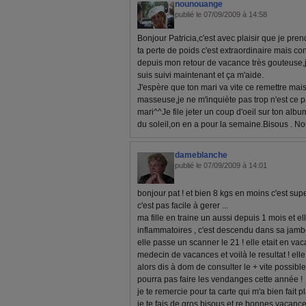
nounouange
publié le 07/09/2009 à 14:58
Bonjour Patricia,c'est avec plaisir que je pre
ta perte de poids c'est extraordinaire mais c
depuis mon retour de vacance très gouteuse,j'
suis suivi maintenant et ça m'aide.
J'espère que ton mari va vite ce remettre ma
masseuse,je ne m'inquiète pas trop n'est ce p
mari^^Je file jeter un coup d'oeil sur ton album
du soleil,on en a pour la semaine.Bisous . 
dameblanche
publié le 07/09/2009 à 14:01
bonjour pat ! et bien 8 kgs en moins c'est sup
c'est pas facile à gerer ...
ma fille en traine un aussi depuis 1 mois et el
inflammatoires , c'est descendu dans sa jambe 
elle passe un scanner le 21 ! elle etait en vac
medecin de vacances et voilà le resultat ! elle
alors dis à dom de consulter le + vite possible 
pourra pas faire les vendanges cette année !
je te remercie pour ta carte qui m'a bien fait pla
je te fais de gros bisous et re bonnes vacance