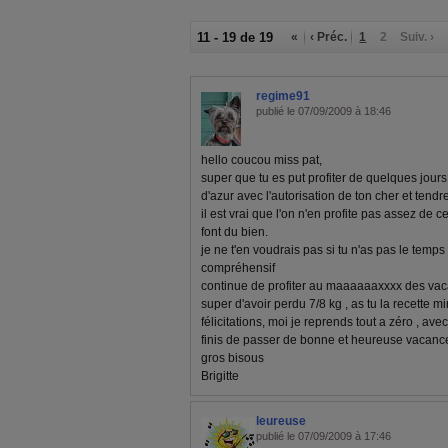
11 - 19 de 19
«
‹ Préc.
1
2
Suiv. ›
regime91
publié le 07/09/2009 à 18:46
hello coucou miss pat,
super que tu es put profiter de quelques jour
d'azur avec l'autorisation de ton cher et tendre lo
il est vrai que l'on n'en profite pas assez de 
font du bien.
je ne t'en voudrais pas si tu n'as pas le temps 
compréhensif
continue de profiter au maaaaaaxxxx des vaca
super d'avoir perdu 7/8 kg , as tu la recette mir
félicitations, moi je reprends tout a zéro , avec
finis de passer de bonne et heureuse vacanc
gros bisous
Brigitte
leureuse
publié le 07/09/2009 à 17:46