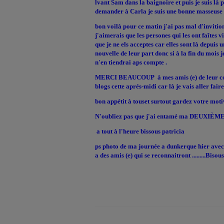
lvant Sam dans la baignoire et puis je suis là
demander à Carla je suis une bonne masseuse 
bon voilà pour ce matin j'ai pas mal d'invitio
j'aimerais que les persones qui les ont faîtes 
que je ne els acceptes car elles sont là depuis
nouvelle de leur part donc si à la fin du mois j
n'en tiendrai aps compte .
MERCI BEAUCOUP à mes amis (e) de leur com
blogs cette aprés-midi car là je vais aller fair
bon appétit à touset surtout gardez votre mot
N'oubliez pas que j'ai entamé ma DEUXIÈME
a tout à l'heure bissous patricia
ps photo de ma journée a dunkerque hier avec a
a des amis (e) qui se reconnaitront .........Bisous