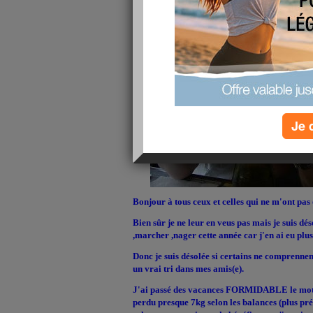
Je 
Bonjour à tous ceux et celles qui ne m'ont pas 
Bien sûr je ne leur en veus pas mais je suis dé
,marcher ,nager cette année car j'en ai eu plus 
Donc je suis désolée si certains ne comprennen
un vrai tri dans mes amis(e).
J'ai passé des vacances FORMIDABLE le mot n'e
perdu presque 7kg selon les balances (plus prés