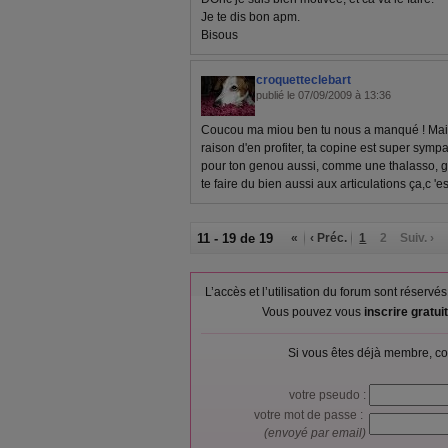
Je te dis bon apm.
Bisous
croquetteclebart
publié le 07/09/2009 à 13:36
Coucou ma miou ben tu nous a manqué ! Mais
raison d'en profiter, ta copine est super sympa 
pour ton genou aussi, comme une thalasso, gén
te faire du bien aussi aux articulations ça,c '
11 - 19 de 19
«
‹ Préc.
1
2
Suiv. ›
L’accès et l’utilisation du forum sont réser
Vous pouvez vous
inscrire gratu
Si vous êtes déjà membre, co
votre pseudo :
votre mot de passe :
(envoyé par email)