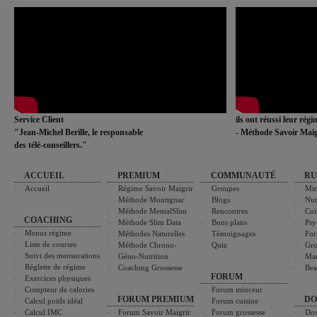
Service Client
ils ont réussi leur rég
"Jean-Michel Berille, le responsable
- Méthode Savoir Maig
des télé-conseillers."
ACCUEIL
PREMIUM
COMMUNAUTÉ
RU
Accueil
Régime Savoir Maigrir
Groupes
Min
Méthode Montignac
Blogs
Nut
Méthode MentalSlim
Rencontres
Cui
COACHING
Méthode Slim Data
Bons plans
Psy
Menus régime
Méthodes Naturelles
Témoignages
For
Liste de courses
Méthode Chrono-
Quiz
Gro
Suivi des mensurations
Géno-Nutrition
Ma
Réglette de régime
Coaching Grossesse
Bea
FORUM
Exercices physiques
Compteur de calories
Forum minceur
FORUM PREMIUM
DO
Calcul poids idéal
Forum cuisine
Calcul IMC
Forum Savoir Maigrir
Forum grossesse
Dos