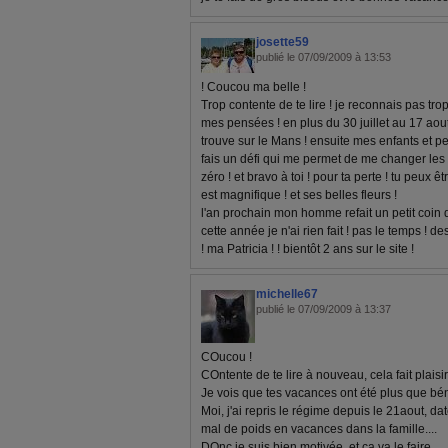
josette59
publié le 07/09/2009 à 13:53
! Coucou ma belle !
Trop contente de te lire ! je reconnais pas tro
mes pensées ! en plus du 30 juillet au 17 aou
trouve sur le Mans ! ensuite mes enfants et pet
fais un défi qui me permet de me changer les i
zéro ! et bravo à toi ! pour ta perte ! tu peux êt
est magnifique ! et ses belles fleurs !
l'an prochain mon homme refait un petit coin de
cette année je n'ai rien fait ! pas le temps ! de
! ma Patricia ! ! bientôt 2 ans sur le site !
michelle67
publié le 07/09/2009 à 13:37
COucou !
COntente de te lire à nouveau, cela fait plaisir
Je vois que tes vacances ont été plus que bén
Moi, j'ai repris le régime depuis le 21aout, dat
mal de poids en vacances dans la famille....
DOnc je suis bien motivée, et ca va le faire.