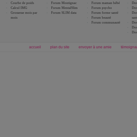
Courbe de poids
Forum Montignac
Forum maman bébé
Dos
Calcul IMG
Forum MentalSlim
Forum psycho
Dos
Grossesse mois par
Forum SLIM data
Forum forme santé
Dos
mois
Forum beauté
san
Forum communauté
Dos
Dos
Dos
accueil
plan du site
envoyer à une amie
témoigna
Forum minceur
Forum cuisine
Commencer un régime
boissons, vins et cocktails
Alimentation équilibrée et nutrition
astuces et bons plans
Minceur
Recette cuisine
exercices physiques
recette facile
produits minceur
Recette poulet
Tags
:
ventre plat
|
maigrir des fesses
|
abdominaux
|
régime américain
|
régime mayo
|
Découvrez aussi
:
exercices abdominaux
|
recette wok
|
ANXA Partenaires
:
Recette
de cuisine |
Recette cuisine
|