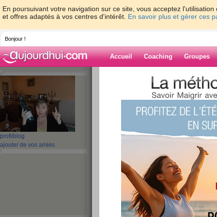
En poursuivant votre navigation sur ce site, vous acceptez l'utilisati
et offres adaptés à vos centres d'intérêt.
En savoir plus et gérer ces 
Bonjour !
Accueil
Coaching
Groupes
Accueil
>
espaces
>
miaou13
> BONJOUR 
BIEN REPRENDRE LE COLIER ..... ME REVOILA
Blog de miaou1
aide blog
profil
blog
BONJOUR MES AMI
ajouter de vos amies
IL FAUT BIEN RE
COLIER ..... ME RE
publié le 07/09/2009 à 12:18