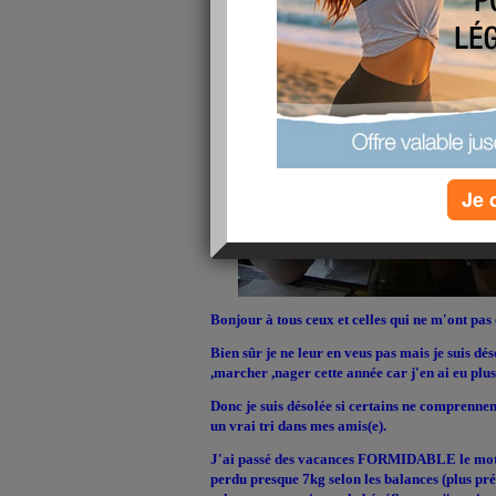
Je 
Bonjour à tous ceux et celles qui ne m'ont pas 
Bien sûr je ne leur en veus pas mais je suis dé
,marcher ,nager cette année car j'en ai eu plus 
Donc je suis désolée si certains ne comprennen
un vrai tri dans mes amis(e).
J'ai passé des vacances FORMIDABLE le mot n'e
perdu presque 7kg selon les balances (plus prés