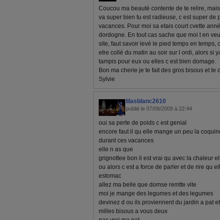
Coucou ma beauté contente de te relire, mais 
va super bien tu est radieuse, c est super d
vacances. Pour moi sa etais court cvette anné
dordogne. En tout cas sache que moi t en veux
site, faut savoir levé le pied temps en temps,
etre collé du matin au soir sur l ordi, alors 
tampis pour eux ou elles c est bien domage.
Bon ma cherie je te fait des gros bisous et te d
Sylvie
lilasblanc2610
publié le 07/09/2009 à 22:44
oui sa perte de poids c est genial
encore faut il qu elle mange un peu la coquin
durant ces vacances
elle n as que
grignottee bon il est vrai qu avec la chaleur e
ou alors c est a force de parler et de rire qu e
estomac
allez ma belle que domse remtte vite
moi je mange des legumes et des legumes
devinez d ou ils proviennent du jardin a pat e
milles bisous a vous deux