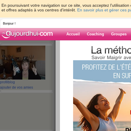
En poursuivant votre navigation sur ce site, vous acceptez l'utilisati
et offres adaptés à vos centres d'intérêt.
En savoir plus et gérer ces 
Bonjour !
Accueil
Coaching
Groupes
Accueil
>
espaces
>
miaou13
> BONJOUR 
BIEN REPRENDRE LE COLIER ..... ME REVOILA
Blog de miaou1
aide blog
profil
blog
BONJOUR MES AMI
ajouter de vos amies
IL FAUT BIEN RE
COLIER ..... ME RE
publié le 07/09/2009 à 12:18