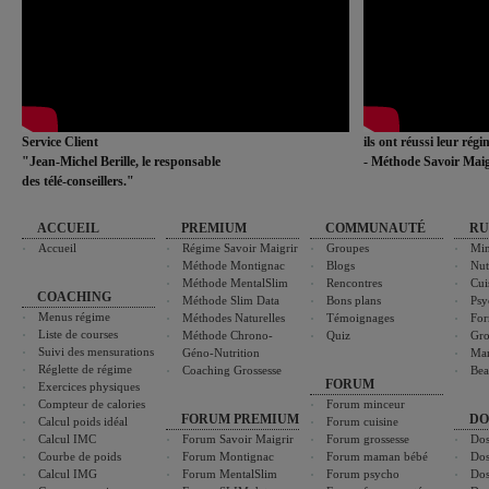
Service Client
ils ont réussi leur rég
"Jean-Michel Berille, le responsable
- Méthode Savoir Maig
des télé-conseillers."
ACCUEIL
PREMIUM
COMMUNAUTÉ
RU
Accueil
Régime Savoir Maigrir
Groupes
Min
Méthode Montignac
Blogs
Nut
Méthode MentalSlim
Rencontres
Cui
COACHING
Méthode Slim Data
Bons plans
Psy
Menus régime
Méthodes Naturelles
Témoignages
For
Liste de courses
Méthode Chrono-
Quiz
Gro
Suivi des mensurations
Géno-Nutrition
Ma
Réglette de régime
Coaching Grossesse
Bea
FORUM
Exercices physiques
Compteur de calories
Forum minceur
FORUM PREMIUM
DO
Calcul poids idéal
Forum cuisine
Calcul IMC
Forum Savoir Maigrir
Forum grossesse
Dos
Courbe de poids
Forum Montignac
Forum maman bébé
Dos
Calcul IMG
Forum MentalSlim
Forum psycho
Dos