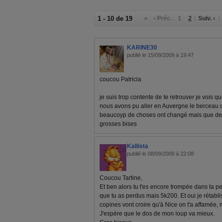
1 - 10 de 19
«
‹ Préc.
1
2
Suiv. ›
KARINE30
publié le 15/09/2009 à 19:47
coucou Patricia
je suis trop contente de te retrouver je vois
nous avons pu aller en Auvergne le berceau
beaucoyp de choses ont changé mais que de
grosses bises
Kallista
publié le 08/09/2009 à 22:08
Coucou Tartine,
Et ben alors tu t'es encore trompée dans ta p
que tu as perdus mais 5k200. Et oui je rétablis
copines vont croire qu'à Nice on t'a affamée, mdrr
J'espère que le dos de mon loup va mieux.