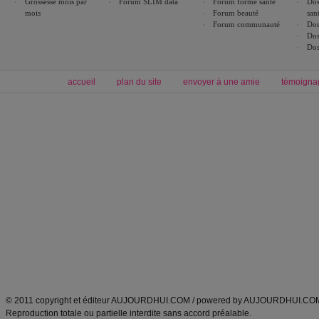
Grossesse mois par
Forum SLIM data
Forum forme santé
Dos
mois
Forum beauté
san
Forum communauté
Dos
Dos
Dos
accueil
plan du site
envoyer à une amie
témoigna
Forum minceur
Forum cuisine
Commencer un régime
boissons, vins et cocktails
Alimentation équilibrée et nutrition
astuces et bons plans
Minceur
Recette cuisine
exercices physiques
recette facile
produits minceur
Recette poulet
Tags
:
ventre plat
|
maigrir des fesses
|
abdominaux
|
régime américain
|
régime mayo
|
Découvrez aussi
:
exercices abdominaux
|
recette wok
|
ANXA Partenaires
:
Recette
de cuisine |
Recette cuisine
|
© 2011 copyright et éditeur AUJOURDHUI.COM / powered by AUJOURDHUI.CO
Reproduction totale ou partielle interdite sans accord préalable.