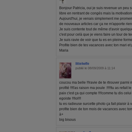
Bonjour Patricia, oui je suis revenue un peu su
libre en rentrant de congés mais la motivation
Aujourd'hui, je venais simplement me promener
de nouveaux articles car ça ne m'apporte rien
Je suis contente tout de même d'avoir quelque
c'est pour celà que je viens faire un tour de 
Je suis ravie de voir que tu es en pleine forme
Profite bien de tes vacances avec ton mari et 
Maria
littelwife
publié le 08/09/2009 à 11:14
coucou ma belle !!!ravie de te rtrouver parmi n
profité !!!t'as raison ma poule :!!!!!tu as refait 
paix c'est ça qui compte !!!!comme tu dis celu
egoiste !!!lol!!!
tu es radieuse surcette photo ça fait plaisir à vo
profite bien de ton mois de vacances avec ton 
à+
big bisous