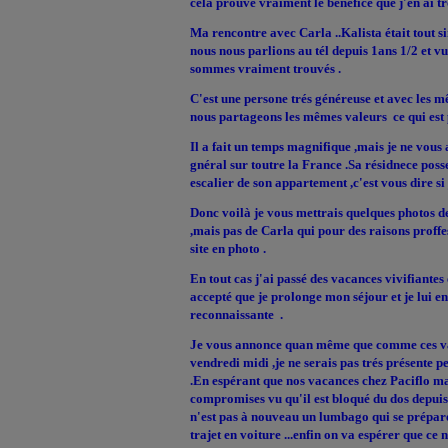
cela prouve vraiment le bénéfice que j'en ai t
Ma rencontre avec Carla ..Kalista était tout
nous nous parlions au tél depuis 1ans 1/2 et v
sommes vraiment trouvés .
C'est une persone trés généreuse et avec les m
nous partageons les mêmes valeurs ce qui est 
Il a fait un temps magnifique ,mais je ne vous 
gnéral sur toutre la France .Sa résidnece poss
escalier de son appartement ,c'est vous dire si j
Donc voilà je vous mettrais quelques photos
,mais pas de Carla qui pour des raisons proffes
site en photo .
En tout cas j'ai passé des vacances vivifiantes
accepté que je prolonge mon séjour et je lui 
reconnaissante .
Je vous annonce quan même que comme ces v
vendredi midi ,je ne serais pas trés présente p
.En espérant que nos vacances chez Paciflo ma
compromises vu qu'il est bloqué du dos depuis 
n'est pas à nouveau un lumbago qui se prépar
trajet en voiture ...enfin on va espérer que ce 