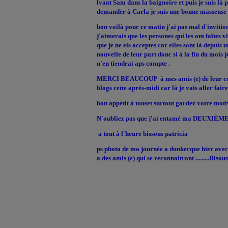
lvant Sam dans la baignoire et puis je suis là
demander à Carla je suis une bonne masseuse 
bon voilà pour ce matin j'ai pas mal d'invitio
j'aimerais que les persones qui les ont faîtes 
que je ne els acceptes car elles sont là depuis
nouvelle de leur part donc si à la fin du mois j
n'en tiendrai aps compte .
MERCI BEAUCOUP à mes amis (e) de leur com
blogs cette aprés-midi car là je vais aller fair
bon appétit à touset surtout gardez votre mot
N'oubliez pas que j'ai entamé ma DEUXIÈME
a tout à l'heure bissous patricia
ps photo de ma journée a dunkerque hier avec a
a des amis (e) qui se reconnaitront .........Bisous