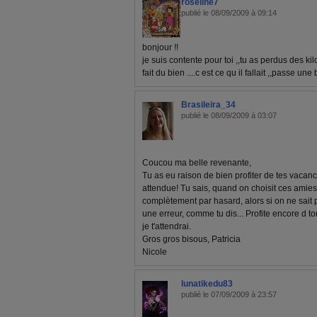
roseline7
publié le 08/09/2009 à 09:14
bonjour !!
je suis contente pour toi ,,tu as perdus des ki
fait du bien ....c est ce qu il fallait ,,passe 
Brasileira_34
publié le 08/09/2009 à 03:07
Coucou ma belle revenante,
Tu as eu raison de bien profiter de tes vacance
attendue! Tu sais, quand on choisit ces amies s
complètement par hasard, alors si on ne sait pa
une erreur, comme tu dis... Profite encore d ton
je t'attendrai.
Gros gros bisous, Patricia
Nicole
lunatikedu83
publié le 07/09/2009 à 23:57