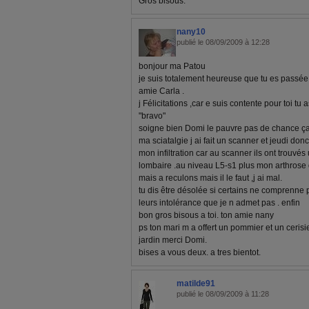
Gros bisous.
nany10
publié le 08/09/2009 à 12:28
bonjour ma Patou
je suis totalement heureuse que tu es passé
amie Carla .
j Félicitations ,car e suis contente pour toi t
"bravo"
soigne bien Domi le pauvre pas de chance ça f
ma sciatalgie j ai fait un scanner et jeudi do
mon infiltration car au scanner ils ont trouvé
lombaire .au niveau L5-s1 plus mon arthrose qu
mais a reculons mais il le faut ,j ai mal.
tu dis être désolée si certains ne comprenne p
leurs intolérance que je n admet pas . enfin
bon gros bisous a toi. ton amie nany
ps ton mari m a offert un pommier et un cerisi
jardin merci Domi.
bises a vous deux. a tres bientot.
matilde91
publié le 08/09/2009 à 11:28