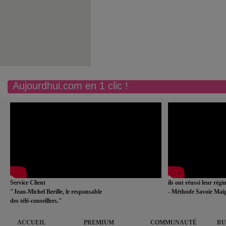
Aujourdhui.com en 1 clic !
Service Client
ils ont réussi leur rég
"Jean-Michel Berille, le responsable
- Méthode Savoir Maig
des télé-conseillers."
ACCUEIL
PREMIUM
COMMUNAUTÉ
RU