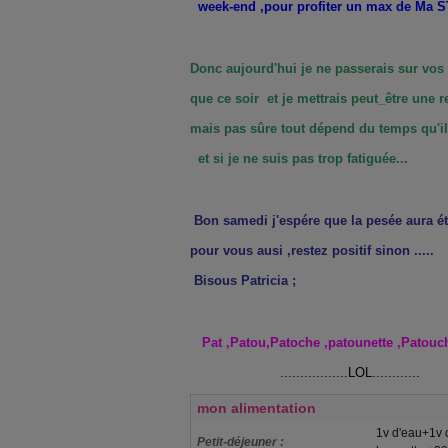
week-end ,pour profiter un max de Ma 
Donc aujourd'hui je ne passerais sur vos
que ce soir et je mettrais peut_être une re
mais pas sûre tout dépend du temps qu'il
et si je ne suis pas trop fatiguée...
Bon samedi j'espére que la pesée
aura
é
pour vous ausi ,restez positif sinon .....
Bisous Patricia ;
Pat ,Patou,Patoche ,patounette ,Patouchk
.................LOL............
mon alimentation
1v d'eau+1v 
Petit-déjeuner :