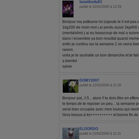
lunatikedu83
publié le 22/02/2009 à 12:29
Bonjour ma pattoune lol (rajoute le il est pas dan
1kg200 de moin moi j ai perdu aussi 1kg400
(mentalslim) j ai eu beaucoup de mal a suivre
dans l ensemble ya bon resultat quand meme
enfin je continu sur la semaine 2 on verra bi
raison.
voila je te souhaite un bon dimanche et te fai
a bientot
sylvie
DOMY2007
publié le 22/02/2009 à 11:39
Bonjour pat, J-5... alors !! tu dois être en eff
le temps de te reposer un peu... la semaine 
serai bien occupée avec mon loulou qui vient e
Gros bisous à toi++++++++++ et bonne fin 
ELGORDO
publié le 22/02/2009 à 11:31