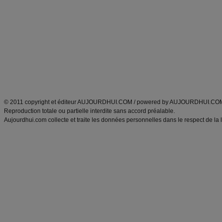
Minceur
Recette cuisine
exercices physiques
recette facile
produits minceur
Recette poulet
Tags
:
ventre plat
|
maigrir des fesses
|
abdominaux
|
régime américain
|
régime mayo
|
Découvrez aussi
:
exercices abdominaux
|
recette wok
|
ANXA Partenaires
:
Recette
de cuisine |
Recette cuisine
|
© 2011 copyright et éditeur AUJOURDHUI.COM / powered by AUJOURDHUI.CO
Reproduction totale ou partielle interdite sans accord préalable.
Aujourdhui.com collecte et traite les données personnelles dans le respect de la 