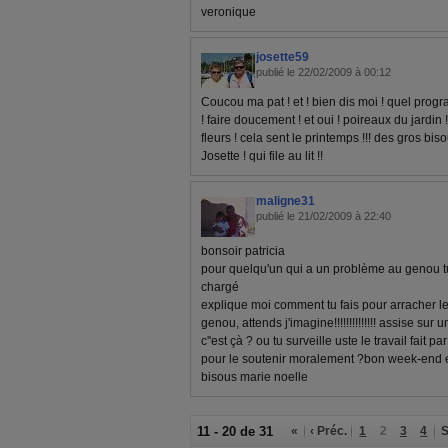
veronique
josette59
publié le 22/02/2009 à 00:12
Coucou ma pat ! et ! bien dis moi ! quel progra
! faire doucement ! et oui ! poireaux du jardin 
fleurs ! cela sent le printemps !!! des gros biso
Josette ! qui file au lit !!
maligne31
publié le 21/02/2009 à 22:40
bonsoir patricia
pour quelqu'un qui a un problème au genou t
chargé
explique moi comment tu fais pour arracher le
genou, attends j'imagine!!!!!!!!!!!!!! assise sur
c''est çà ? ou tu surveille uste le travail fait p
pour le soutenir moralement ?bon week-end e
bisous marie noelle
11 - 20 de 31
«
‹ Préc.
1
2
3
4
S