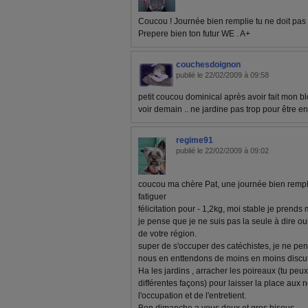
Coucou ! Journée bien remplie tu ne doit pas 
Prepere bien ton futur WE . A+
couchesdoignon
publié le 22/02/2009 à 09:58
petit coucou dominical après avoir fait mon b
voir demain .. ne jardine pas trop pour être en 
regime91
publié le 22/02/2009 à 09:02
coucou ma chère Pat, une journée bien rempli
fatiguer
félicitation pour - 1,2kg, moi stable je prend
je pense que je ne suis pas la seule à dire ou
de votre région.
super de s'occuper des catéchistes, je ne pen
nous en enttendons de moins en moins discut
Ha les jardins , arracher les poireaux (tu pe
différentes façons) pour laisser la place aux
l'occupation et de l'entretient.