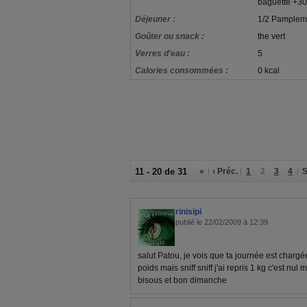
baguette +3
Déjeuner :
1/2 Pamplemo
Goûter ou snack :
the vert
Verres d'eau :
5
Calories consommées :
0 kcal
11 - 20 de 31
«
‹ Préc.
1
2
3
4
S
rinisipi
publié le 22/02/2009 à 12:39
salut Patou, je vois que ta journée est chargée 
poids mais sniff sniff j'ai repris 1 kg c'est nul 
bisous et bon dimanche