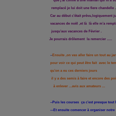
que j'ai confié a une maman qui m'a su
remplacé je lui doit une fiere chandelle .
Car au début c'était prévu,logiquement j
vacances
de noël ,et là là elle m'a remp
jusqu'aux vacances de Février .
Je pourrais drôlement la remercier .....
--
Ensuite ,on vas aller faire un tout au jar
pour voir ce qui peut être fait avec le t
qu'on a eu ces derniers jours
il y a des semis à faire et encore des po
à enlever ...avis aux amateurs ...
--Puis les courses ça c'est presque tout
---Et ensuite comencer à organiser notre