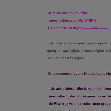
Je ferais une bonne détox
aprés le dépars de Ma STEPH ....
Pour militer les dégats .........lol...........
,Je ne vais pas éxagérer ,mais si je veus
quelques
spécialités de notre région à 
ce n'est pas trés régime
.....
Sinon comme dit dans le titre bcp de ch
---Je vais d'abord aller faire un petit co
mes cathéchistes ,et oui aprés
les vaca
de Février je vais reprendre mon groupe