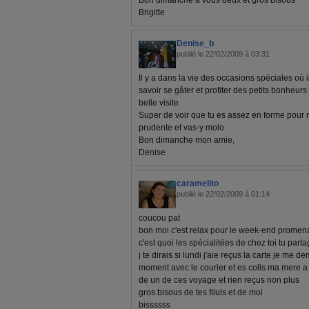
Bon dimanche a vous deux et gros bisous
Brigitte
Denise_b
publié le 22/02/2009 à 03:31
Il y a dans la vie des occasions spéciales où il 
savoir se gâter et profiter des petits bonheurs
belle visite.
Super de voir que tu es assez en forme pour re
prudente et vas-y molo.
Bon dimanche mon amie,
Denise
caramelito
publié le 22/02/2009 à 01:14
coucou pat
bon moi c'est relax pour le week-end promenad
c'est quoi les spécialitées de chez toi tu part
j te dirais si lundi j'aie reçus la carte je me
moment avec le courier et es colis ma mere 
de un de ces voyage et rien reçus non plus
gros bisous de tes filuls et de moi
bissssss