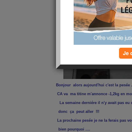
Je 
Bonjour alors aujourd'hui c'est la pesée ...
CA va ma titine m'annonce -1,2kg en mo
L
a
semaine derniére il n'y avait pas eu 
donc ça peut aller !!!
La prochaine pesée je ne la ferais pas v
bien pourquoi ....