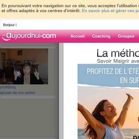
En poursuivant votre navigation sur ce site, vous acceptez l'utilisati
et offres adaptés à vos centres d'intérêt.
En savoir plus et gérer ces 
Bonjour !
Accueil
Coaching
Groupes
Accueil
>
espaces
>
miaou13
> BONJOUR M
6 ......////WEEK-END CHARGÈ ....
Blog de miaou1
aide blog
profil
blog
BONJOUR MES AM
ajouter de vos amies
PESÈEE ...........J- 
END CHARGÈ ....
publié le 21/02/2009 à 09:02