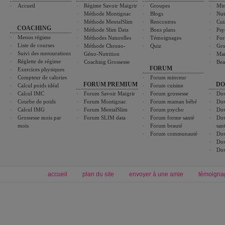
Accueil
Régime Savoir Maigrir
Groupes
Min
Méthode Montignac
Blogs
Nut
Méthode MentalSlim
Rencontres
Cui
COACHING
Méthode Slim Data
Bons plans
Psy
Menus régime
Méthodes Naturelles
Témoignages
For
Liste de courses
Méthode Chrono-
Quiz
Gro
Suivi des mensurations
Géno-Nutrition
Ma
Réglette de régime
Coaching Grossesse
Bea
FORUM
Exercices physiques
Compteur de calories
Forum minceur
FORUM PREMIUM
DO
Calcul poids idéal
Forum cuisine
Calcul IMC
Forum Savoir Maigrir
Forum grossesse
Dos
Courbe de poids
Forum Montignac
Forum maman bébé
Dos
Calcul IMG
Forum MentalSlim
Forum psycho
Dos
Grossesse mois par
Forum SLIM data
Forum forme santé
Dos
mois
Forum beauté
san
Forum communauté
Dos
Dos
Dos
accueil
plan du site
envoyer à une amie
témoigna
Forum minceur
Forum cuisine
Commencer un régime
boissons, vins et cocktails
Alimentation équilibrée et nutrition
astuces et bons plans