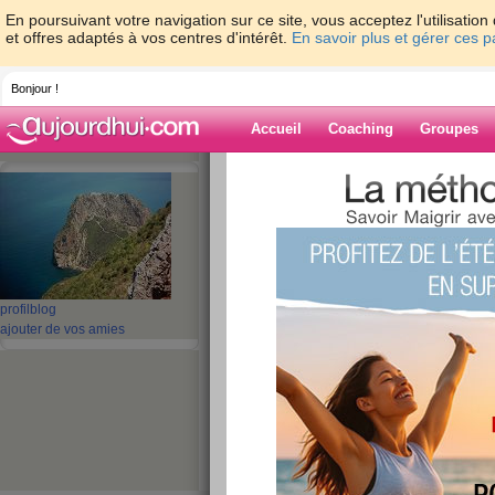
En poursuivant votre navigation sur ce site, vous acceptez l'utilisati
et offres adaptés à vos centres d'intérêt.
En savoir plus et gérer ces 
Bonjour !
Accueil
Coaching
Groupes
Accueil
>
espaces
>
mayaslyn
Blog de mayasl
aide blog
profil
blog
ajouter de vos amies
1 - 10 de 14
«
‹ Préc.
1
2
Suiv. ›
bonjour
publié le 07/02/2013 à 11:11
Bonjour,
je crois qu'on me voit pas trop, je suis un peu