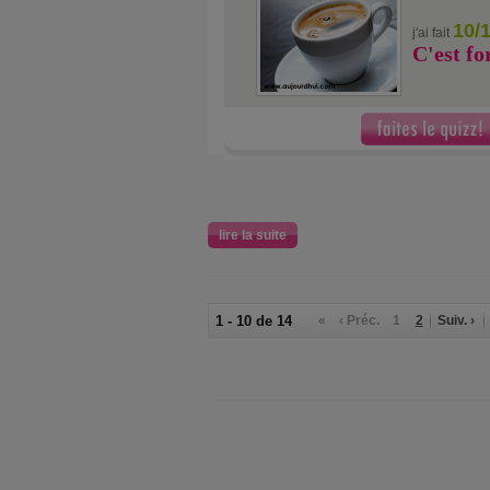
10/
j'ai fait
C'est fo
lire la suite
1 - 10 de 14
«
‹ Préc.
1
2
Suiv. ›