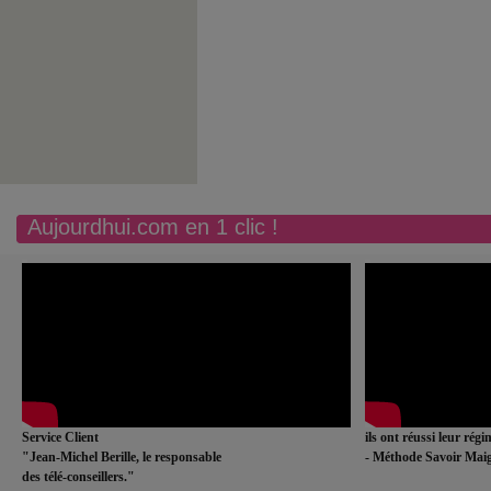
Aujourdhui.com en 1 clic !
Service Client
ils ont réussi leur rég
"Jean-Michel Berille, le responsable
- Méthode Savoir Maig
des télé-conseillers."