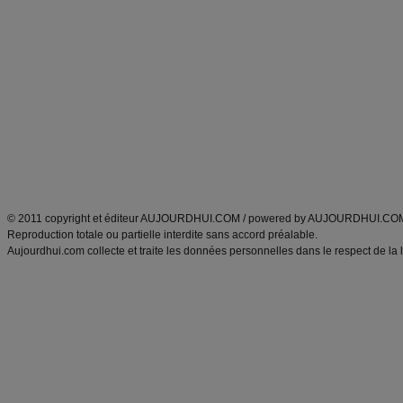
Alimentation équilibrée et nutrition
astuces et bons plans
Minceur
Recette cuisine
exercices physiques
recette facile
produits minceur
Recette poulet
Tags
:
ventre plat
|
maigrir des fesses
|
abdominaux
|
régime américain
|
régime mayo
|
Découvrez aussi
:
exercices abdominaux
|
recette wok
|
ANXA Partenaires
:
Recette
de cuisine |
Recette cuisine
|
© 2011 copyright et éditeur AUJOURDHUI.COM / powered by AUJOURDHUI.CO
Reproduction totale ou partielle interdite sans accord préalable.
Aujourdhui.com collecte et traite les données personnelles dans le respect de la 