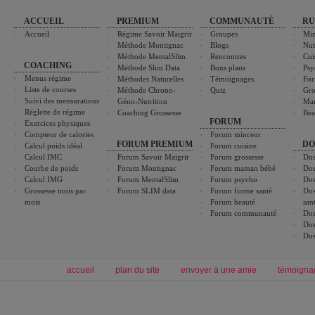
ACCUEIL
PREMIUM
COMMUNAUTÉ
RU
Accueil
Régime Savoir Maigrir
Groupes
Min
Méthode Montignac
Blogs
Nut
Méthode MentalSlim
Rencontres
Cui
COACHING
Méthode Slim Data
Bons plans
Psy
Menus régime
Méthodes Naturelles
Témoignages
For
Liste de courses
Méthode Chrono-
Quiz
Gro
Suivi des mensurations
Géno-Nutrition
Ma
Réglette de régime
Coaching Grossesse
Bea
FORUM
Exercices physiques
Compteur de calories
Forum minceur
FORUM PREMIUM
DO
Calcul poids idéal
Forum cuisine
Calcul IMC
Forum Savoir Maigrir
Forum grossesse
Dos
Courbe de poids
Forum Montignac
Forum maman bébé
Dos
Calcul IMG
Forum MentalSlim
Forum psycho
Dos
Grossesse mois par
Forum SLIM data
Forum forme santé
Dos
mois
Forum beauté
san
Forum communauté
Dos
Dos
Dos
accueil
plan du site
envoyer à une amie
témoigna
Forum minceur
Forum cuisine
Commencer un régime
boissons, vins et cocktails