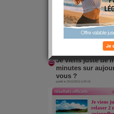
problèmes de connexion à la maison, par ailleurs
qui c'est transformé en branchite donc de la fievr
ne prend pas toujours les commentaires que je 
Merci Ollive pour tes encouragements.
Merci à toi aussi sima_minceur.
gros bisous.
Je 
lire la suite
Je viens juste de m
minutes sur aujou
vous ?
publié le 25/12/2012 à 05:19
Je viens j
relaxer 2 
aujourdhu