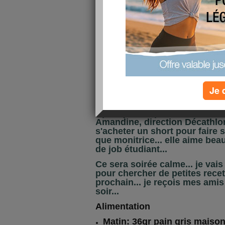
par moment un léger vent qui 
légèrement.... un réel plaisir.
prendre tout nos repas aujourd
Avant midi, quelques courses e
Proximus pour changer mon g
problème... il va être réparé..
Ce midi, nous avons fait un ba
vaisselle, j'ai profité de ma p
mais on peut s'y rafraîchir) ma
Je 
même à 24°C... et puis, une peti
Après je suis passée voir mes
Amandine, direction Décathlon
s'acheter un short pour faire s
que monitrice... elle aime bea
de job étudiant...
Ce sera soirée calme... je vais
pour chercher de petites rece
prochain... je reçois mes amis
soir...
Alimentation
Matin: 36gr pain gris maison