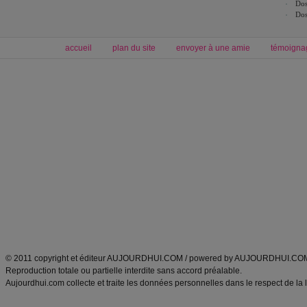
Dos
Dos
accueil
plan du site
envoyer à une amie
témoigna
Forum minceur
Forum cuisine
Commencer un régime
boissons, vins et cocktails
Alimentation équilibrée et nutrition
astuces et bons plans
Minceur
Recette cuisine
exercices physiques
recette facile
produits minceur
Recette poulet
Tags
:
ventre plat
|
maigrir des fesses
|
abdominaux
|
régime américain
|
régime mayo
|
Découvrez aussi
:
exercices abdominaux
|
recette wok
|
ANXA Partenaires
:
Recette
de cuisine |
Recette cuisine
|
© 2011 copyright et éditeur AUJOURDHUI.COM / powered by AUJOURDHUI.CO
Reproduction totale ou partielle interdite sans accord préalable.
Aujourdhui.com collecte et traite les données personnelles dans le respect de la 