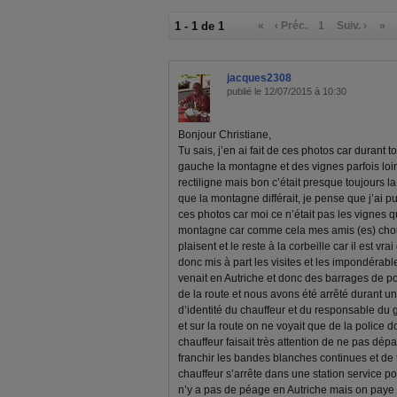
1 - 1 de 1
«
‹ Préc.
1
Suiv. ›
»
jacques2308
publié le 12/07/2015 à 10:30
Bonjour Christiane,
Tu sais, j’en ai fait de ces photos car durant t
gauche la montagne et des vignes parfois loin 
rectiligne mais bon c’était presque toujours 
que la montagne différait, je pense que j’ai p
ces photos car moi ce n’était pas les vignes 
montagne car comme cela mes amis (es) chois
plaisent et le reste à la corbeille car il est 
donc mis à part les visites et les impondérabl
venait en Autriche et donc des barrages de p
de la route et nous avons été arrêté durant un
d’identité du chauffeur et du responsable du 
et sur la route on ne voyait que de la police d
chauffeur faisait très attention de ne pas dépas
franchir les bandes blanches continues et de t
chauffeur s’arrête dans une station service pou
n’y a pas de péage en Autriche mais on pay