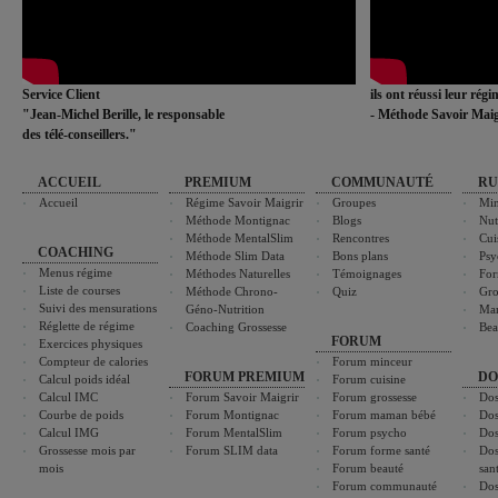
Service Client
ils ont réussi leur rég
"Jean-Michel Berille, le responsable
- Méthode Savoir Maig
des télé-conseillers."
ACCUEIL
PREMIUM
COMMUNAUTÉ
RU
Accueil
Régime Savoir Maigrir
Groupes
Min
Méthode Montignac
Blogs
Nut
Méthode MentalSlim
Rencontres
Cui
COACHING
Méthode Slim Data
Bons plans
Psy
Menus régime
Méthodes Naturelles
Témoignages
For
Liste de courses
Méthode Chrono-
Quiz
Gro
Suivi des mensurations
Géno-Nutrition
Ma
Réglette de régime
Coaching Grossesse
Bea
FORUM
Exercices physiques
Compteur de calories
Forum minceur
FORUM PREMIUM
DO
Calcul poids idéal
Forum cuisine
Calcul IMC
Forum Savoir Maigrir
Forum grossesse
Dos
Courbe de poids
Forum Montignac
Forum maman bébé
Dos
Calcul IMG
Forum MentalSlim
Forum psycho
Dos
Grossesse mois par
Forum SLIM data
Forum forme santé
Dos
mois
Forum beauté
san
Forum communauté
Dos