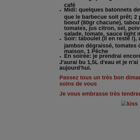
café
Midi: quelques batonnets de
que le barbecue soit prêt; 2
boeuf (80gr chacune), tabou
tomates, jus citron, sel, poi
salade, tomate, sauce light
Soir: taboulet (il en reste !)
jambon dégraissé, tomates c
maison. 1 Pêche
En soirée: je prendrai encore
​J'aurai bu 1,5L d'eau et je n'ai
aujourd'hui.
Passez tous un très bon dima
soins de vous
Je vous embrasse très tendr