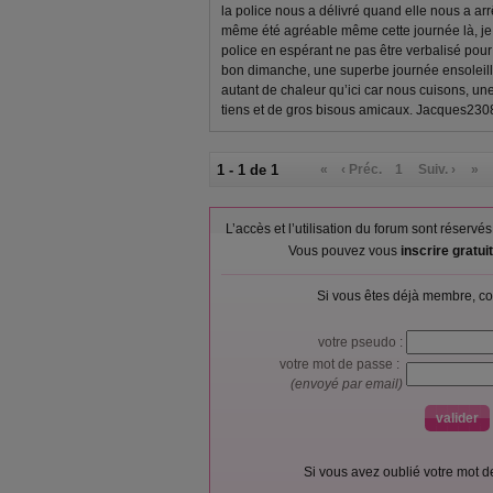
la police nous a délivré quand elle nous a ar
même été agréable même cette journée là, je 
police en espérant ne pas être verbalisé pour 
bon dimanche, une superbe journée ensoleil
autant de chaleur qu’ici car nous cuisons, une
tiens et de gros bisous amicaux. Jacques230
1 - 1 de 1
«
‹ Préc.
1
Suiv. ›
»
L’accès et l’utilisation du forum sont réser
Vous pouvez vous
inscrire gratu
Si vous êtes déjà membre, co
votre pseudo :
votre mot de passe :
(envoyé par email)
Si vous avez oublié votre mot 