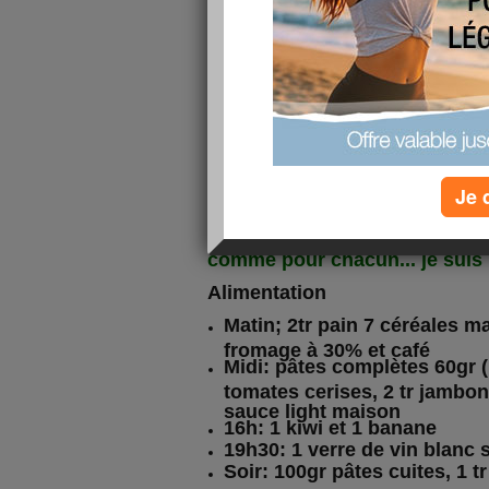
c'était une journée bien agréab
midi, ma collègue et moi, nou
groupe d'adulte à l'extérieur..
s'enfermer... nous avons fait 
l'extérieur...
J'ai été travailler en vélo, et po
pédaler vite car ce soir, c'est 
avons été à la remise des dip
Clémentine... c'est un grand 
Je 
dans la vie... C'est le grand s
études et comme elle veut aller 
l'inscrire mercredi à UCL Louv
comme pour chacun... je suis 
Alimentation
Matin; 2tr pain 7 céréales m
fromage à 30% et café
Midi: pâtes complètes 60gr (
tomates cerises, 2 tr jambon
sauce light maison
16h: 1 kiwi et 1 banane
19h30: 1 verre de vin blanc 
Soir: 100gr pâtes cuites, 1 