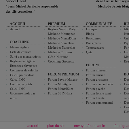
Service Client
ils ont réussi leur rég
"Jean-Michel Berille, le responsable
- Méthode Savoir Maig
des télé-conseillers."
ACCUEIL
PREMIUM
COMMUNAUTÉ
RU
Accueil
Régime Savoir Maigrir
Groupes
Min
Méthode Montignac
Blogs
Nut
Méthode MentalSlim
Rencontres
Cui
COACHING
Méthode Slim Data
Bons plans
Psy
Menus régime
Méthodes Naturelles
Témoignages
For
Liste de courses
Méthode Chrono-
Quiz
Gro
Suivi des mensurations
Géno-Nutrition
Ma
Réglette de régime
Coaching Grossesse
Bea
FORUM
Exercices physiques
Compteur de calories
Forum minceur
FORUM PREMIUM
DO
Calcul poids idéal
Forum cuisine
Calcul IMC
Forum Savoir Maigrir
Forum grossesse
Dos
Courbe de poids
Forum Montignac
Forum maman bébé
Dos
Calcul IMG
Forum MentalSlim
Forum psycho
Dos
Grossesse mois par
Forum SLIM data
Forum forme santé
Dos
mois
Forum beauté
san
Forum communauté
Dos
Dos
Dos
accueil
plan du site
envoyer à une amie
témoigna