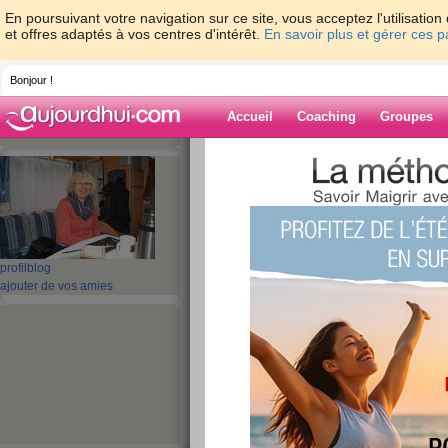
En poursuivant votre navigation sur ce site, vous acceptez l'utilisati
et offres adaptés à vos centres d'intérêt.
En savoir plus et gérer ces 
Bonjour !
Accueil
Coaching
Groupes
Accueil
>
espaces
>
maya-13
> Un grand 
Blog de maya-1
aide blog
profil
blog
Un grand jour pou
ajouter de vos amies
Clémentine...
publié le 29/06/2015 à 22:22
Bonsoir mes amis,
vous avez passé une bonne jour
bien du soleil après midi... et 