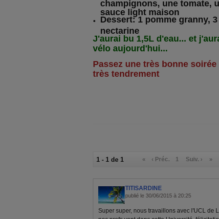
champignons, une tomate, un
sauce light maison
Dessert: 1 pomme granny, 3 p
nectarine
J'aurai bu 1,5L d'eau... et j'au
vélo aujourd'hui...
Passez une très bonne soirée
très tendrement
1 - 1 de 1
«
‹ Préc.
1
Suiv. ›
»
TITISARDINE
publié le 30/06/2015 à 20:25
Super super, nous travaillons avec l'UCL de