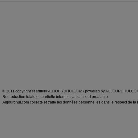
Forum minceur
Forum cuisine
Commencer un régime
boissons, vins et cocktails
Alimentation équilibrée et nutrition
astuces et bons plans
Minceur
Recette cuisine
exercices physiques
recette facile
produits minceur
Recette poulet
Tags
:
ventre plat
|
maigrir des fesses
|
abdominaux
|
régime américain
|
régime mayo
|
Découvrez aussi
:
exercices abdominaux
|
recette wok
|
ANXA Partenaires
:
Recette
de cuisine |
Recette cuisine
|
© 2011 copyright et éditeur AUJOURDHUI.COM / powered by AUJOURDHUI.CO
Reproduction totale ou partielle interdite sans accord préalable.
Aujourdhui.com collecte et traite les données personnelles dans le respect de la 