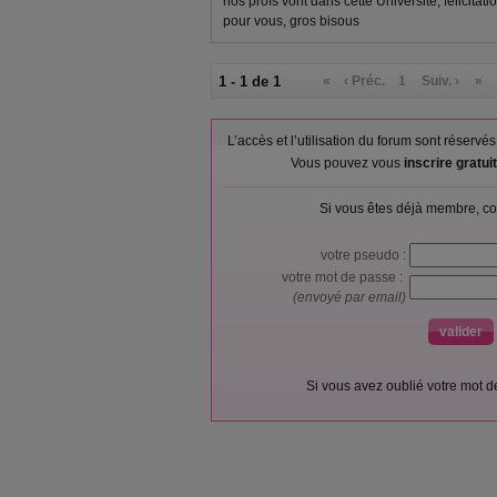
nos profs vont dans cette Université, félicitat
pour vous, gros bisous
1 - 1 de 1
«
‹ Préc.
1
Suiv. ›
»
L’accès et l’utilisation du forum sont réser
Vous pouvez vous
inscrire gratu
Si vous êtes déjà membre, co
votre pseudo :
votre mot de passe :
(envoyé par email)
Si vous avez oublié votre mot 