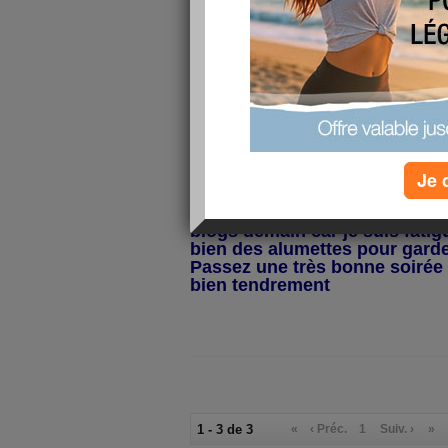
quand même sans cesse se surve
facile....
Samedi, je reçoit la marraine 
meilleure amie... et j'ai pas tr
repas... j'aimerai faire quelqu
trop de mon plan alimentaire m
Aujourd'hui, j'ai été faire mes
celà pendant 45 min... et puis,
Je 
courir partout aujourd'hui...
comme il est déjà plus de 22h,
blogs demain car je suis fatigu
bien des alumettes pour garder
Passez une très bonne soirée
bien tendrement
1 - 3 de 3
«
‹ Préc.
1
Suiv. ›
»