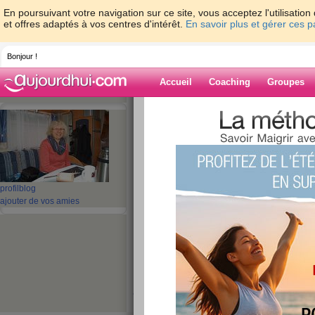
En poursuivant votre navigation sur ce site, vous acceptez l'utilisati
et offres adaptés à vos centres d'intérêt.
En savoir plus et gérer ces 
Bonjour !
Accueil
Coaching
Groupes
Accueil
>
espaces
>
maya-13
> et oui, il f
Blog de maya-1
aide blog
profil
blog
et oui, il fallait s'y
ajouter de vos amies
publié le 13/04/2016 à 22:25
Bonsoir les amies,
et oui, il fallait s'y attendre a
j'allais reprendre du poids....
73,3kg... mais bon comme j'ai
motivation... je pense repartir 