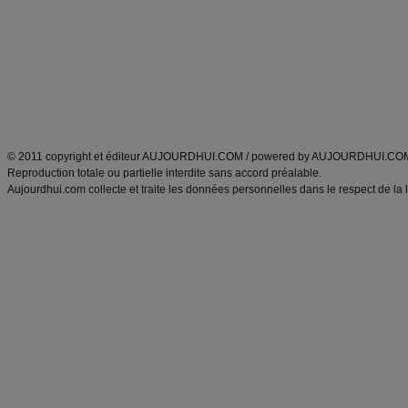
exercices physiques
recette facile
produits minceur
Recette poulet
Tags
:
ventre plat
|
maigrir des fesses
|
abdominaux
|
régime américain
|
régime mayo
|
Découvrez aussi
:
exercices abdominaux
|
recette wok
|
ANXA Partenaires
:
Recette
de cuisine |
Recette cuisine
|
© 2011 copyright et éditeur AUJOURDHUI.COM / powered by AUJOURDHUI.CO
Reproduction totale ou partielle interdite sans accord préalable.
Aujourdhui.com collecte et traite les données personnelles dans le respect de la 