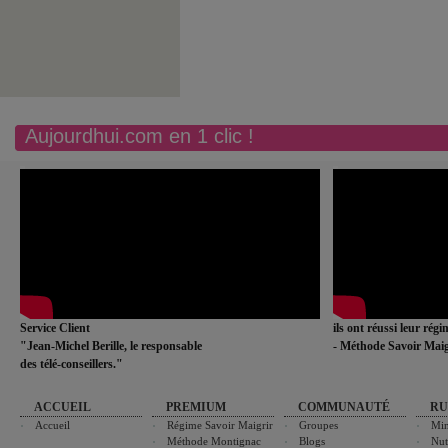
Aujourdhui.com en 1 clic !
Service Client
ils ont réussi leur rég
"Jean-Michel Berille, le responsable
- Méthode Savoir Maig
des télé-conseillers."
ACCUEIL
PREMIUM
COMMUNAUTÉ
RU
Accueil
Régime Savoir Maigrir
Groupes
Min
Méthode Montignac
Blogs
Nut