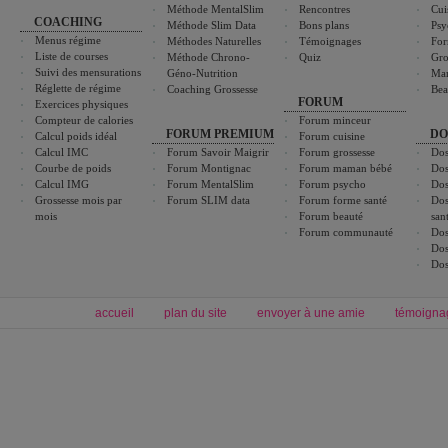
Méthode MentalSlim
Rencontres
Cui
COACHING
Méthode Slim Data
Bons plans
Psy
Menus régime
Méthodes Naturelles
Témoignages
For
Liste de courses
Méthode Chrono-
Quiz
Gro
Suivi des mensurations
Géno-Nutrition
Ma
Réglette de régime
Coaching Grossesse
Bea
FORUM
Exercices physiques
Compteur de calories
Forum minceur
FORUM PREMIUM
DO
Calcul poids idéal
Forum cuisine
Calcul IMC
Forum Savoir Maigrir
Forum grossesse
Dos
Courbe de poids
Forum Montignac
Forum maman bébé
Dos
Calcul IMG
Forum MentalSlim
Forum psycho
Dos
Grossesse mois par
Forum SLIM data
Forum forme santé
Dos
mois
Forum beauté
san
Forum communauté
Dos
Dos
Dos
accueil
plan du site
envoyer à une amie
témoigna
Forum minceur
Forum cuisine
Commencer un régime
boissons, vins et cocktails
Alimentation équilibrée et nutrition
astuces et bons plans
Minceur
Recette cuisine