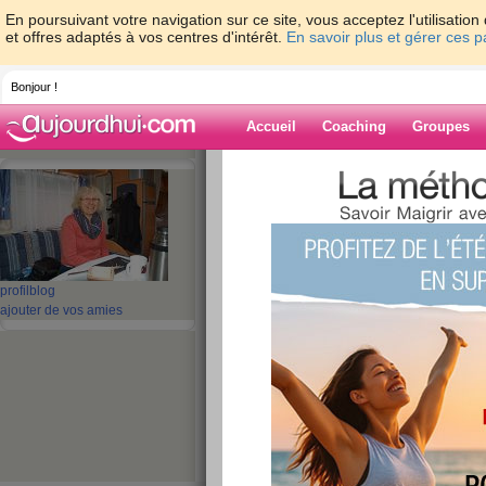
En poursuivant votre navigation sur ce site, vous acceptez l'utilisati
et offres adaptés à vos centres d'intérêt.
En savoir plus et gérer ces 
Bonjour !
Accueil
Coaching
Groupes
Accueil
>
espaces
>
maya-13
> Un petit c
Blog de maya-1
aide blog
profil
blog
Un petit coucou un
ajouter de vos amies
publié le 22/12/2015 à 13:09
Bonjour mes amis,
Je suis désolée pour mes abs
quand je suis en vacance, je 
temps... en plus, il faut penser
je reçois pour le révellon et po