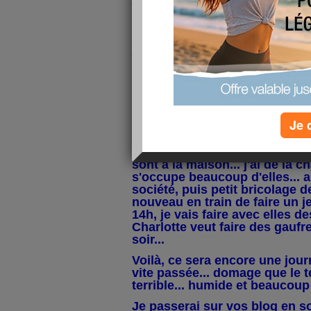
sera 9 et 14 personnes.... puis 
cadeaux pour les enfants et p
me reste plus que pour Amandine
je sais ce que je vais lui pren
de pouvoir faire plaisir à tous.
Demain, il y aura les courses à
gâteau de savoie pour la bûche
matin... et préparer mes croquet
comme celà, si il y en a de tro
Je 
une autre fois...
Aujourd'hui, j'ai les jumelles 
sont à la maison... j'ai de la c
s'occupe beaucoup d'elles... a
société, puis petit bricolage de 
nouveau en train de faire un je
14h, je vais faire avec elles de
Charlotte veut faire des gaufr
soir...
Voilà, ce sera encore une jour
vite passée... domage que le 
terrible... humide et beaucoup 
Je passerai sur vos blog en so