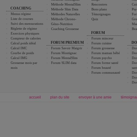
Méthode MentalSlim
Rencontres
Cui
COACHING
Méthode Slim Data
Bons plans
Psy
Menus régime
Méthodes Naturelles
Témoignages
For
Liste de courses
Méthode Chrono-
Quiz
Gro
Suivi des mensurations
Géno-Nutrition
Ma
Réglette de régime
Coaching Grossesse
Bea
FORUM
Exercices physiques
Compteur de calories
Forum minceur
FORUM PREMIUM
DO
Calcul poids idéal
Forum cuisine
Calcul IMC
Forum Savoir Maigrir
Forum grossesse
Dos
Courbe de poids
Forum Montignac
Forum maman bébé
Dos
Calcul IMG
Forum MentalSlim
Forum psycho
Dos
Grossesse mois par
Forum SLIM data
Forum forme santé
Dos
mois
Forum beauté
san
Forum communauté
Dos
Dos
Dos
accueil
plan du site
envoyer à une amie
témoigna
Forum minceur
Forum cuisine
Commencer un régime
boissons, vins et cocktails
Alimentation équilibrée et nutrition
astuces et bons plans
Minceur
Recette cuisine