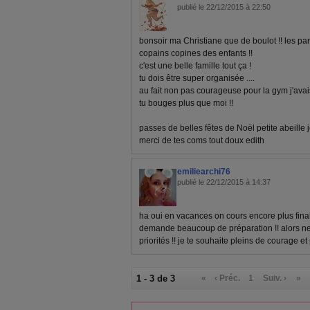
publié le 22/12/2015 à 22:50
bonsoir ma Christiane que de boulot !! les par
copains copines des enfants !!
c'est une belle famille tout ça !
tu dois être super organisée ....
au fait non pas courageuse pour la gym j'avai
tu bouges plus que moi !!
passes de belles fêtes de Noël petite abeille j
merci de tes coms tout doux edith
emiliearchi76
publié le 22/12/2015 à 14:37
ha oui en vacances on cours encore plus finale
demande beaucoup de préparation !! alors ne t
priorités !! je te souhaite pleins de courage et
1 - 3 de 3
«
‹ Préc.
1
Suiv. ›
»