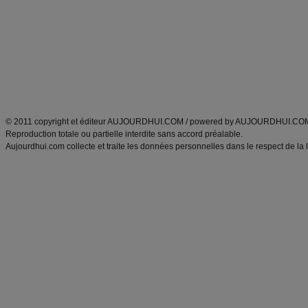
exercices physiques
recette facile
produits minceur
Recette poulet
Tags
:
ventre plat
|
maigrir des fesses
|
abdominaux
|
régime américain
|
régime mayo
|
Découvrez aussi
:
exercices abdominaux
|
recette wok
|
ANXA Partenaires
:
Recette
de cuisine |
Recette cuisine
|
© 2011 copyright et éditeur AUJOURDHUI.COM / powered by AUJOURDHUI.CO
Reproduction totale ou partielle interdite sans accord préalable.
Aujourdhui.com collecte et traite les données personnelles dans le respect de la 