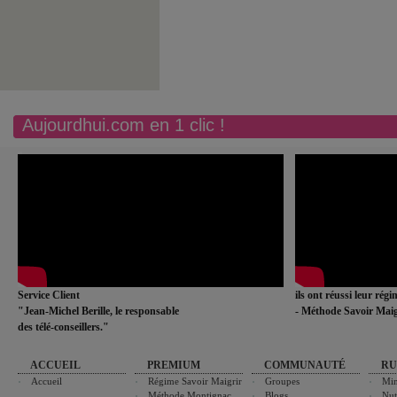
Aujourdhui.com en 1 clic !
Service Client
ils ont réussi leur rég
"Jean-Michel Berille, le responsable
- Méthode Savoir Maig
des télé-conseillers."
ACCUEIL
PREMIUM
COMMUNAUTÉ
RU
Accueil
Régime Savoir Maigrir
Groupes
Min
Méthode Montignac
Blogs
Nut