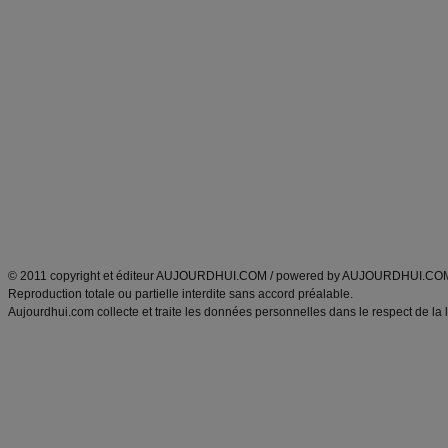
Forum minceur
Forum cuisine
Commencer un régime
boissons, vins et cocktails
Alimentation équilibrée et nutrition
astuces et bons plans
Minceur
Recette cuisine
exercices physiques
recette facile
produits minceur
Recette poulet
Tags
:
ventre plat
|
maigrir des fesses
|
abdominaux
|
régime américain
|
régime mayo
|
Découvrez aussi
:
exercices abdominaux
|
recette wok
|
ANXA Partenaires
:
Recette
de cuisine |
Recette cuisine
|
© 2011 copyright et éditeur AUJOURDHUI.COM / powered by AUJOURDHUI.CO
Reproduction totale ou partielle interdite sans accord préalable.
Aujourdhui.com collecte et traite les données personnelles dans le respect de la 