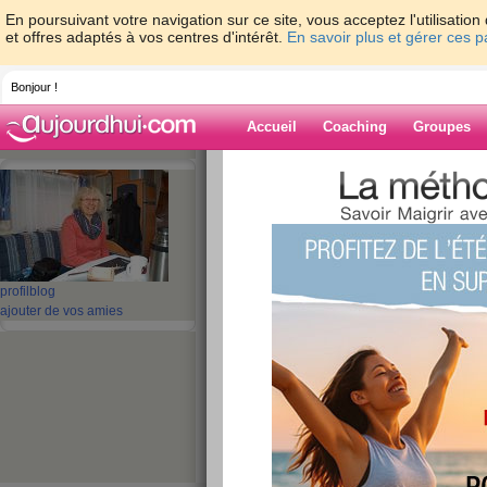
En poursuivant votre navigation sur ce site, vous acceptez l'utilisati
et offres adaptés à vos centres d'intérêt.
En savoir plus et gérer ces 
Bonjour !
Accueil
Coaching
Groupes
Accueil
>
espaces
>
maya-13
> Jeudi
Blog de maya-1
aide blog
profil
blog
Jeudi
ajouter de vos amies
publié le 13/06/2013 à 19:31
Bonjour,
encore une journée d'envollé
vraiment trop vite.
Les jours se suivent mais ne 