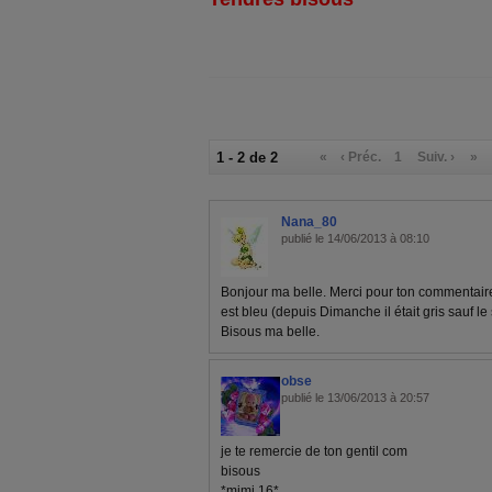
1 - 2 de 2
«
‹ Préc.
1
Suiv. ›
»
Nana_80
publié le 14/06/2013 à 08:10
Bonjour ma belle. Merci pour ton commentaire..
est bleu (depuis Dimanche il était gris sauf le
Bisous ma belle.
obse
publié le 13/06/2013 à 20:57
je te remercie de ton gentil com
bisous
*mimi 16*.