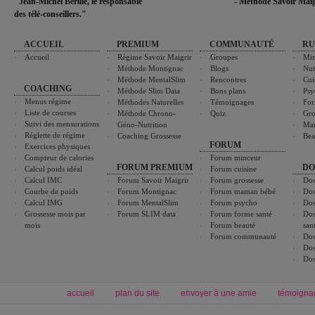
"Jean-Michel Berille, le responsable
- Méthode Savoir Maig
des télé-conseillers."
ACCUEIL
PREMIUM
COMMUNAUTÉ
RU
Accueil
Régime Savoir Maigrir
Groupes
Min
Méthode Montignac
Blogs
Nut
Méthode MentalSlim
Rencontres
Cui
COACHING
Méthode Slim Data
Bons plans
Psy
Menus régime
Méthodes Naturelles
Témoignages
For
Liste de courses
Méthode Chrono-
Quiz
Gro
Suivi des mensurations
Géno-Nutrition
Ma
Réglette de régime
Coaching Grossesse
Bea
FORUM
Exercices physiques
Compteur de calories
Forum minceur
FORUM PREMIUM
DO
Calcul poids idéal
Forum cuisine
Calcul IMC
Forum Savoir Maigrir
Forum grossesse
Dos
Courbe de poids
Forum Montignac
Forum maman bébé
Dos
Calcul IMG
Forum MentalSlim
Forum psycho
Dos
Grossesse mois par
Forum SLIM data
Forum forme santé
Dos
mois
Forum beauté
san
Forum communauté
Dos
Dos
Dos
accueil
plan du site
envoyer à une amie
témoigna