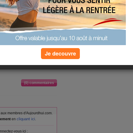
mal a m'y retrouver mais bon, peu
t aux fruits
pois avec fromage aux épicesn light
Je decouvre
 orange en desser
(0) commentaires
vés aux membres d'Aujourdhui.com.
cliquant ici
itement
en
.
nnectez-vous ici :