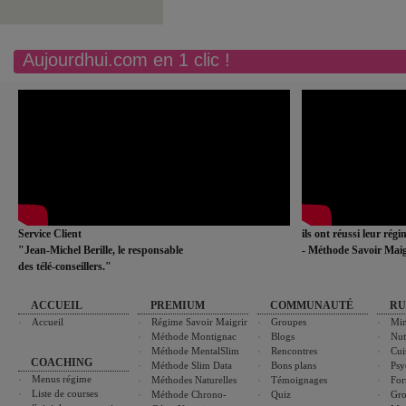
Aujourdhui.com en 1 clic !
Service Client
ils ont réussi leur rég
"Jean-Michel Berille, le responsable
- Méthode Savoir Maig
des télé-conseillers."
ACCUEIL
PREMIUM
COMMUNAUTÉ
RU
Accueil
Régime Savoir Maigrir
Groupes
Min
Méthode Montignac
Blogs
Nut
Méthode MentalSlim
Rencontres
Cui
COACHING
Méthode Slim Data
Bons plans
Psy
Menus régime
Méthodes Naturelles
Témoignages
For
Liste de courses
Méthode Chrono-
Quiz
Gro