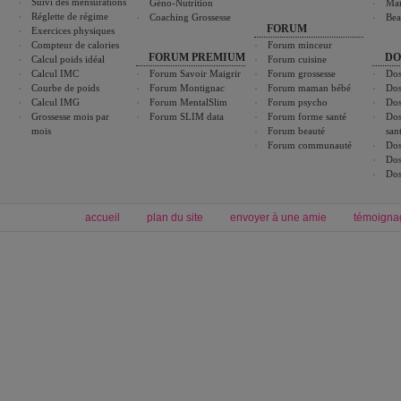
Suivi des mensurations
Géno-Nutrition
Ma
Réglette de régime
Coaching Grossesse
Bea
FORUM
Exercices physiques
Compteur de calories
Forum minceur
FORUM PREMIUM
DO
Calcul poids idéal
Forum cuisine
Calcul IMC
Forum Savoir Maigrir
Forum grossesse
Dos
Courbe de poids
Forum Montignac
Forum maman bébé
Dos
Calcul IMG
Forum MentalSlim
Forum psycho
Dos
Grossesse mois par
Forum SLIM data
Forum forme santé
Dos
mois
Forum beauté
san
Forum communauté
Dos
Dos
Dos
accueil
plan du site
envoyer à une amie
témoigna
Forum minceur
Forum cuisine
Commencer un régime
boissons, vins et cocktails
Alimentation équilibrée et nutrition
astuces et bons plans
Minceur
Recette cuisine
exercices physiques
recette facile
produits minceur
Recette poulet