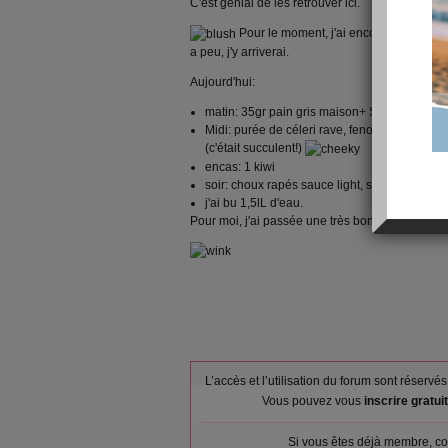
C'est génial de les retrouver ici.
Pour le moment, j'ai encore un peu de 
a peu, j'y arriverai.
Aujourd'hui:
matin: 35gr pain gris maison+ Samsoe+ yaour
Midi: purée de céleri rave, fenouil+carotte+
(c'était succulent!)
encas: 1 kiwi
soir: choux rapés sauce light, saumon, riz +
j'ai bu 1,5lL d'eau.
Pour moi, j'ai passée une très bonne journée.
L’accès et l’utilisation du forum sont réser
Vous pouvez vous
inscrire gratu
Si vous êtes déjà membre, co