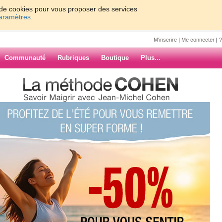
on de cookies pour vous proposer des services
paramètres.
M'inscrire
|
Me connecter
|
?
Communauté
Rubriques
Boutique
Plus...
ente
3
ARCHIVES