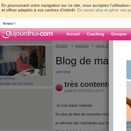
En poursuivant votre navigation sur ce site, vous acceptez l'utilisati
et offres adaptés à vos centres d'intérêt.
En savoir plus et gérer ces 
Bonjour !
Accueil
Coaching
Groupes
Accueil
>
espaces
>
maya-13
> très cont
Blog de maya-1
aide blog
profil
blog
très contente
ajouter de vos amies
publié le 17/12/2012 à 20:27
Je suis super contente,
En plus de faire de nouvelles rencontres,
je retrouve des copinautes que j'avais sur JMC.