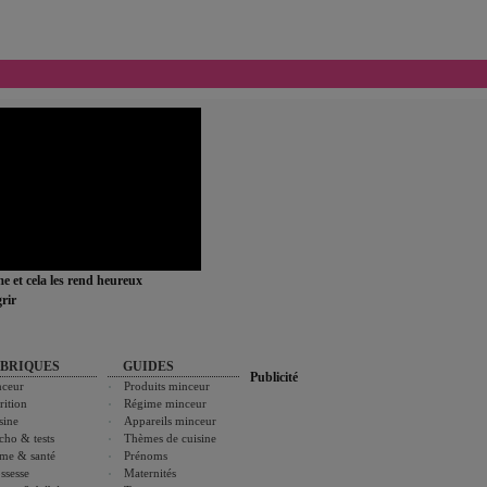
ime et cela les rend heureux
rir
BRIQUES
GUIDES
Publicité
ceur
Produits minceur
rition
Régime minceur
sine
Appareils minceur
cho & tests
Thèmes de cuisine
me & santé
Prénoms
ssesse
Maternités