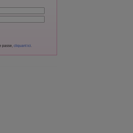
de passe,
cliquant ici
.