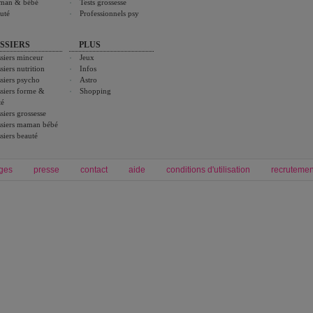
man & bébé
Tests grossesse
uté
Professionnels psy
SSIERS
PLUS
siers minceur
Jeux
siers nutrition
Infos
siers psycho
Astro
siers forme &
Shopping
té
siers grossesse
siers maman bébé
siers beauté
ges
presse
contact
aide
conditions d'utilisation
recrutemen
Forum grossesse et bébé
Forum psychologie
envie de bébé et de devenir maman
développement personnel et spiritua
accouchement et naissance de bébé
couple et sexualité
Grossesse et femme enceinte
Psychologie
symptome grossesse
intelligence et test de qi
calendrier de grossesse
test qi