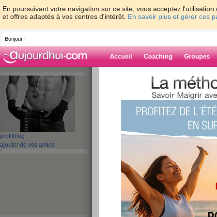
En poursuivant votre navigation sur ce site, vous acceptez l'utilisati
et offres adaptés à vos centres d'intérêt.
En savoir plus et gérer ces 
Bonjour !
Accueil
Coaching
Groupes
Accueil
>
espaces
>
maximus
> Maxou : L
Blog de maximu
aide blog
Maxou : Le retour 
profil
blog
ajouter de vos amies
publié le 20/09/2008 à 18:23