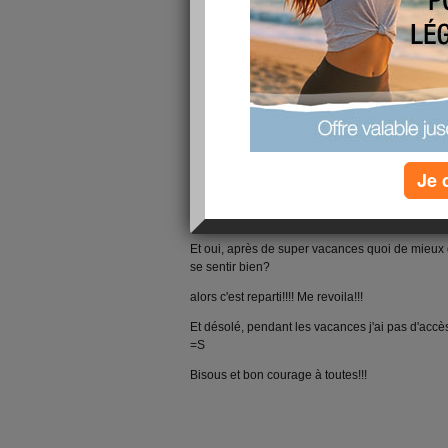
Je 
Et oui, après de super vacances quoi de mieux
se sentir bien?
alors c'est reparti!!!! Me revoila!!!
Et désolé, pendant les vacances j'ai pas d'accès
=S
Bisous et bon courage à toutes!!!