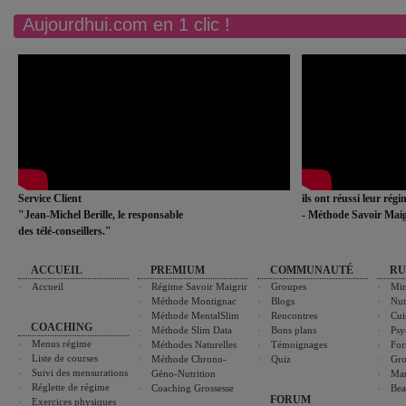
Aujourdhui.com en 1 clic !
Service Client
ils ont réussi leur rég
"Jean-Michel Berille, le responsable
- Méthode Savoir Maig
des télé-conseillers."
ACCUEIL
PREMIUM
COMMUNAUTÉ
RU
Accueil
Régime Savoir Maigrir
Groupes
Min
Méthode Montignac
Blogs
Nut
Méthode MentalSlim
Rencontres
Cui
COACHING
Méthode Slim Data
Bons plans
Psy
Menus régime
Méthodes Naturelles
Témoignages
For
Liste de courses
Méthode Chrono-
Quiz
Gro
Suivi des mensurations
Géno-Nutrition
Ma
Réglette de régime
Coaching Grossesse
Bea
FORUM
Exercices physiques