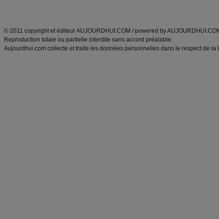
ANXA Partenaires
:
Recette
de cuisine |
Recette cuisine
|
© 2011 copyright et éditeur AUJOURDHUI.COM / powered by AUJOURDHUI.CO
Reproduction totale ou partielle interdite sans accord préalable.
Aujourdhui.com collecte et traite les données personnelles dans le respect de la 