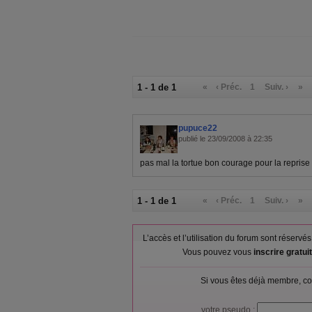
1 - 1 de 1
«
‹ Préc.
1
Suiv. ›
»
pupuce22
publié le 23/09/2008 à 22:35
pas mal la tortue bon courage pour la reprise
1 - 1 de 1
«
‹ Préc.
1
Suiv. ›
»
L’accès et l’utilisation du forum sont réser
Vous pouvez vous
inscrire gratu
Si vous êtes déjà membre, co
votre pseudo :