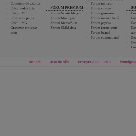
Compteur de calories
Forum minceur
FORUM PREMIUM
DO
Calcul poids idéal
Forum cuisine
Calcul IMC
Forum Savoir Maigrir
Forum grossesse
Dos
Courbe de poids
Forum Montignac
Forum maman bébé
Dos
Calcul IMG
Forum MentalSlim
Forum psycho
Dos
Grossesse mois par
Forum SLIM data
Forum forme santé
Dos
mois
Forum beauté
san
Forum communauté
Dos
Dos
Dos
accueil
plan du site
envoyer à une amie
témoigna
Forum minceur
Forum cuisine
Commencer un régime
boissons, vins et cocktails
Alimentation équilibrée et nutrition
astuces et bons plans
Minceur
Recette cuisine
exercices physiques
recette facile
produits minceur
Recette poulet
Tags
:
ventre plat
|
maigrir des fesses
|
abdominaux
|
régime américain
|
régime mayo
|
Découvrez aussi
:
exercices abdominaux
|
recette wok
|