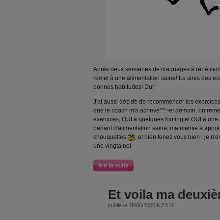
Après deux semaines de craquages à répétition e
remet à une alimentation saine! Le stres des exam
bonnes habitudes! Dur!
J'ai aussi décidé de recommencer les exercices 
que le coach m'a achevé^^~et demain, on remet 
exercices, OUI à quelques footing et OUI à une a
parlant d'alimentation saine, ma mamie a appor
chouquettes
, et bien tenez vous bien : je n
une vingtaine!
lire la suite
Et voila ma deuxi
publié le 18/06/2008 à 23:11