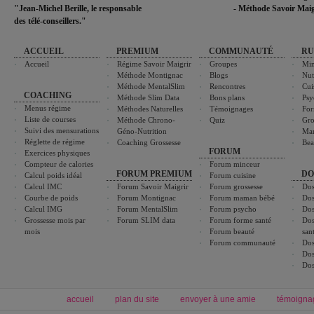
"Jean-Michel Berille, le responsable
- Méthode Savoir Maig
des télé-conseillers."
ACCUEIL
PREMIUM
COMMUNAUTÉ
RU
Accueil
Régime Savoir Maigrir
Groupes
Min
Méthode Montignac
Blogs
Nut
Méthode MentalSlim
Rencontres
Cui
COACHING
Méthode Slim Data
Bons plans
Psy
Menus régime
Méthodes Naturelles
Témoignages
For
Liste de courses
Méthode Chrono-
Quiz
Gro
Suivi des mensurations
Géno-Nutrition
Ma
Réglette de régime
Coaching Grossesse
Bea
FORUM
Exercices physiques
Compteur de calories
Forum minceur
FORUM PREMIUM
DO
Calcul poids idéal
Forum cuisine
Calcul IMC
Forum Savoir Maigrir
Forum grossesse
Dos
Courbe de poids
Forum Montignac
Forum maman bébé
Dos
Calcul IMG
Forum MentalSlim
Forum psycho
Dos
Grossesse mois par
Forum SLIM data
Forum forme santé
Dos
mois
Forum beauté
san
Forum communauté
Dos
Dos
Dos
accueil
plan du site
envoyer à une amie
témoigna