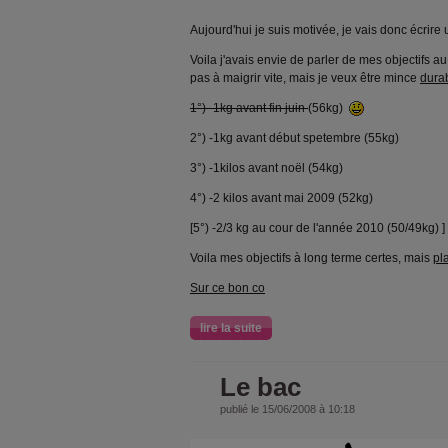
Aujourd'hui je suis motivée, je vais donc écrir
Voila j'avais envie de parler de mes objectifs 
pas à maigrir vite, mais je veux être mince
dura
1°) -1kg avant fin juin
(56kg)
2°) -1kg avant début spetembre (55kg)
3°) -1kilos avant noël (54kg)
4°) -2 kilos avant mai 2009 (52kg)
[5°) -2/3 kg au cour de l'année 2010 (50/49kg) ]
Voila mes objectifs à long terme certes, mais
pla
Sur ce bon co
lire la suite
Le bac
publié le 15/06/2008 à 10:18