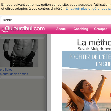
En poursuivant votre navigation sur ce site, vous acceptez l'utilisati
et offres adaptés à vos centres d'intérêt.
En savoir plus et gérer ces 
Bonjour !
Accueil
Coaching
Groupes
Accueil
>
espaces
>
maximus
Blog de maximu
aide blog
profil
blog
ajouter de vos amies
1 - 10 de 14
«
‹ Préc.
1
2
Suiv. ›
coucou
publié le 12/09/2009 à 15:00