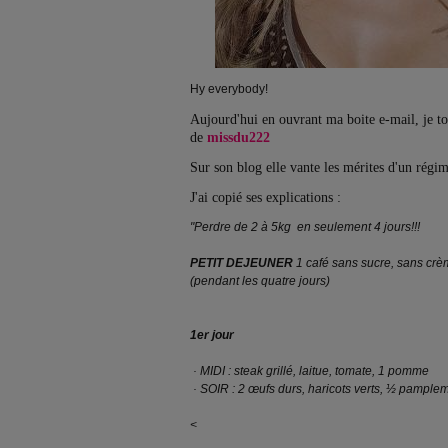
Hy everybody!
Aujourd'hui en ouvrant ma boite e-mail, je to
de
missdu222
Sur son blog elle vante les mérites d'un régim
J'ai copié ses explications :
"Perdre de 2 à 5kg en seulement 4 jours!!!
PETIT DEJEUNER
1 café sans sucre, sans cr
(pendant les quatre jours)
1er jour
· MIDI : steak grillé, laitue, tomate, 1 pomme
· SOIR : 2 œufs durs, haricots verts, ½ pampl
<