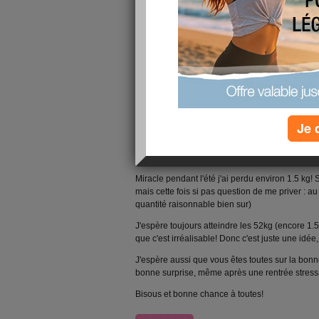
Je 
Coucou tout le monde,
Miracle pendant l'été j'ai perdu environ 1.5 kg! 
mais cette fois si pas question de me priver : a
quantité raisonnable bien sur)
J'espère toujours atteindre les 52kg (encore 1.5
que c'est irréalisable! Donc c'est juste une idée, 
J'espère aussi que vous êtes toutes sur la bonne
bonne surprise, même après une rentrée stress
Bisous et bonne chance à toutes!