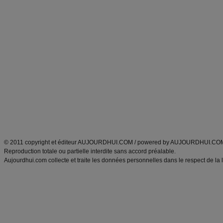
Forum minceur
Forum cuisine
Commencer un régime
boissons, vins et cocktails
Alimentation équilibrée et nutrition
astuces et bons plans
Minceur
Recette cuisine
exercices physiques
recette facile
produits minceur
Recette poulet
Tags
:
ventre plat
|
maigrir des fesses
|
abdominaux
|
régime américain
|
régime mayo
|
Découvrez aussi
:
exercices abdominaux
|
recette wok
|
ANXA Partenaires
:
Recette
de cuisine |
Recette cuisine
|
© 2011 copyright et éditeur AUJOURDHUI.COM / powered by AUJOURDHUI.CO
Reproduction totale ou partielle interdite sans accord préalable.
Aujourdhui.com collecte et traite les données personnelles dans le respect de la 