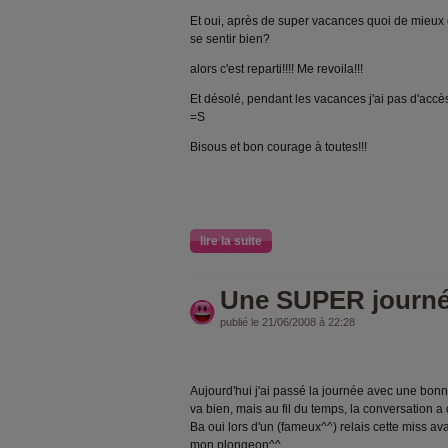
Et oui, après de super vacances quoi de mieux
se sentir bien?
alors c'est reparti!!!! Me revoila!!!
Et désolé, pendant les vacances j'ai pas d'accès
=S
Bisous et bon courage à toutes!!!
lire la suite
Une SUPER journ
publié le 21/06/2008 à 22:28
Aujourd'hui j'ai passé la journée avec une bonne
va bien, mais au fil du temps, la conversation 
Ba oui lors d'un (fameux^^) relais cette miss ava
mon plongeon^^.