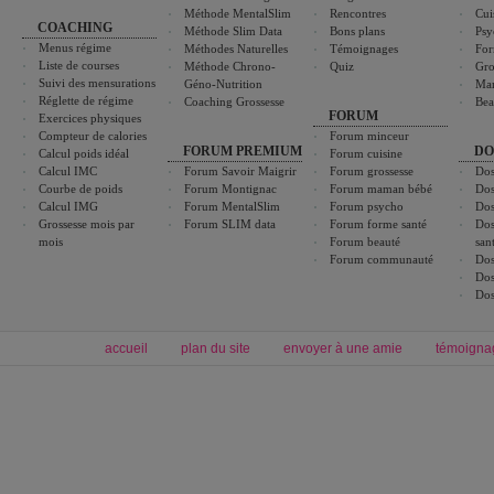
Méthode MentalSlim
Rencontres
Cui
COACHING
Méthode Slim Data
Bons plans
Psy
Menus régime
Méthodes Naturelles
Témoignages
For
Liste de courses
Méthode Chrono-
Quiz
Gro
Suivi des mensurations
Géno-Nutrition
Ma
Réglette de régime
Coaching Grossesse
Bea
FORUM
Exercices physiques
Compteur de calories
Forum minceur
FORUM PREMIUM
DO
Calcul poids idéal
Forum cuisine
Calcul IMC
Forum Savoir Maigrir
Forum grossesse
Dos
Courbe de poids
Forum Montignac
Forum maman bébé
Dos
Calcul IMG
Forum MentalSlim
Forum psycho
Dos
Grossesse mois par
Forum SLIM data
Forum forme santé
Dos
mois
Forum beauté
san
Forum communauté
Dos
Dos
Dos
accueil
plan du site
envoyer à une amie
témoigna
Forum minceur
Forum cuisine
Commencer un régime
boissons, vins et cocktails
Alimentation équilibrée et nutrition
astuces et bons plans
Minceur
Recette cuisine