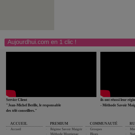
Aujourdhui.com en 1 clic !
Service Client
ils ont réussi leur rég
"Jean-Michel Berille, le responsable
- Méthode Savoir Maig
des télé-conseillers."
ACCUEIL
PREMIUM
COMMUNAUTÉ
RU
Accueil
Régime Savoir Maigrir
Groupes
Min
Méthode Montignac
Blogs
Nut