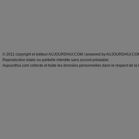
exercices physiques
recette facile
produits minceur
Recette poulet
Tags
:
ventre plat
|
maigrir des fesses
|
abdominaux
|
régime américain
|
régime mayo
|
Découvrez aussi
:
exercices abdominaux
|
recette wok
|
ANXA Partenaires
:
Recette
de cuisine |
Recette cuisine
|
© 2011 copyright et éditeur AUJOURDHUI.COM / powered by AUJOURDHUI.CO
Reproduction totale ou partielle interdite sans accord préalable.
Aujourdhui.com collecte et traite les données personnelles dans le respect de la 