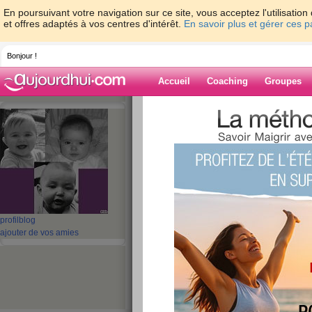
En poursuivant votre navigation sur ce site, vous acceptez l'utilisati
et offres adaptés à vos centres d'intérêt.
En savoir plus et gérer ces 
Bonjour !
Accueil
Coaching
Groupes
Accueil
>
espaces
>
maudinette_69
> grr
Blog de maudin
aide blog
grrrr
publié le 16/10/2008 à 10:34
profil
blog
ajouter de vos amies
Bon, ca fait 3 fois que je fais tout mon
ca plante alors là j'en ai marre, j'aba
La petite fête était super, on a eu un 
chance pour mi-octobre!!!