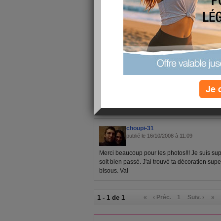
Je vais mettre les photos sur mon album
c'est moins pratique mais au moins ca
Gros bisous les filles
Je 
1 - 1 de 1
«
‹ Préc.
1
Suiv. ›
»
choupi-31
publié le 16/10/2008 à 11:09
Merci beaucoup pour les photos!!! Je suis sup
soit bien passé. J'ai trouvé ta décoration sup
bisous. Val
1 - 1 de 1
«
‹ Préc.
1
Suiv. ›
»