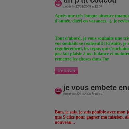
un p'tit coucou
publié le 12/01/2009 à 12:07
Après une très longue absence (manque
d'année, chéri en vacances...), je revie
Tout d'abord, je vous souhaite une trè
vos souhaits se réalisent!!! Ensuite, je 
régulièrement, les repas qui s'enchaine
pas fait plaisir à ma balance et maint
remettre les choses dans l'or
lire la suite
je vous embete en
publié le 05/12/2008 à 10:15
Bon, je sais, je suis pénible avec mon
que 5 clics pour gagner ma mission, alo
nouveau...