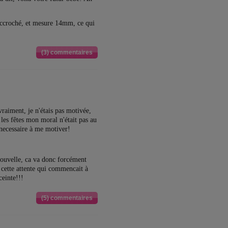
 accroché, et mesure 14mm, ce qui
(3) commentaires
vraiment, je n'étais pas motivée,
s les fêtes mon moral n'était pas au
e necessaire à me motiver!
 nouvelle, ca va donc forcément
 cette attente qui commencait à
ceinte!!!
(5) commentaires