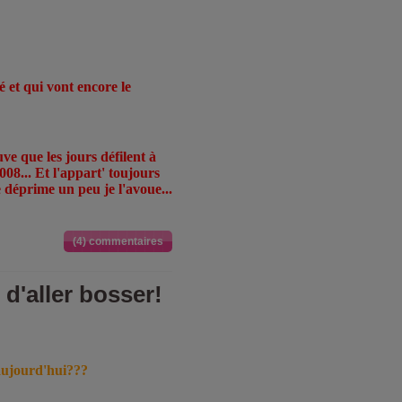
é et qui vont encore le
uve que les jours défilent à
2008... Et l'appart' toujours
 déprime un peu je l'avoue...
(4) commentaires
 d'aller bosser!
 aujourd'hui???