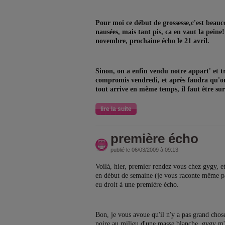
Pour moi ce début de grossesse,c'est beau
nausées, mais tant pis, ca en vaut la peine
novembre, prochaine écho le 21 avril.
Sinon, on a enfin vendu notre appart' et tr
compromis vendredi, et après faudra qu'on
tout arrive en même temps, il faut être sur
lire la suite
première écho
publié le 06/03/2009 à 09:13
Voilà, hier, premier rendez vous chez gygy, 
en début de semaine (je vous raconte même pas 
eu droit à une première écho.
Bon, je vous avoue qu'il n'y a pas grand chos
noire au milieu d'une masse blanche, gygy m'a