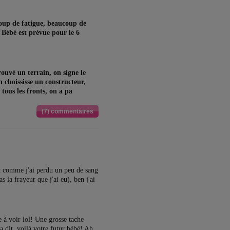
coup de fatigue, beaucoup de
! Bébé est prévue pour le 6
ouvé un terrain, on signe le
 choississe un constructeur,
 tous les fronts, on a pa
(7) commentaires
et comme j'ai perdu un peu de sang
la frayeur que j'ai eu), ben j'ai
e à voir lol! Une grosse tache
 dit, voilà votre futur bébé! Ah