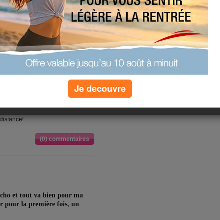
nte de moi...
(2) commentaires
ans!!!
Je decouvre
 plaisir!
une bonne fois pour toute... alors
 distance!
(0) commentaires
écho et tout va bien pour ma
r pour la première fois, un