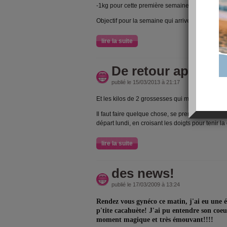
-1kg pour cette première semaine! Je suis conte
Objectif pour la semaine qui arrive: -1kg!
lire la suite
De retour après 4 
publié le 15/03/2013 à 21:17
Et les kilos de 2 grossesses qui me gachent mon
Il faut faire quelque chose, se prendre en main 
départ lundi, en croisant les doigts pour tenir la
lire la suite
des news!
publié le 17/03/2009 à 13:24
Rendez vous gynéco ce matin, j'ai eu une 
p'tite cacahuète! J'ai pu entendre son coeu
moment magique et très émouvant!!!!