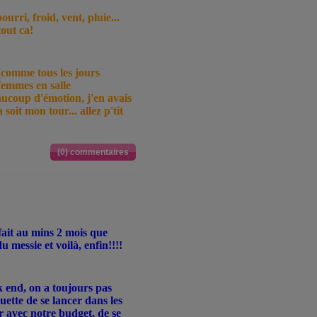
urri, froid, vent, pluie...
tout ca!
 (comme tous les jours
 femmes en salle
aucoup d'émotion, j'en avais
oit mon tour... allez p'tit
(0) commentaires
fait au mins 2 mois que
u messie et voilà, enfin!!!!
k end, on a toujours pas
uette de se lancer dans les
r avec notre budget, de se