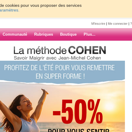
on de cookies pour vous proposer des services
paramètres.
M'inscrire
|
Me connecter
|
?
Communauté
Rubriques
Boutique
Plus...
ette_69
7
8
9
10
Suiv. ›
»
ARCHIVES