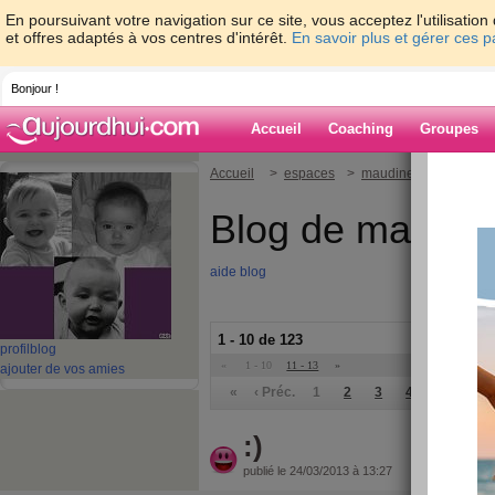
En poursuivant votre navigation sur ce site, vous acceptez l'utilisati
et offres adaptés à vos centres d'intérêt.
En savoir plus et gérer ces 
Bonjour !
Accueil
Coaching
Groupes
Accueil
>
espaces
>
maudinette_69
Blog de maudin
aide blog
1 - 10 de 123
profil
blog
«
1 - 10
11 - 13
»
ajouter de vos amies
«
‹ Préc.
1
2
3
4
5
6
:)
publié le 24/03/2013 à 13:27