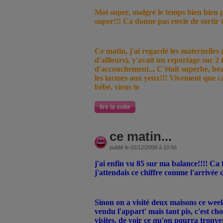
Moi super, malgré le temps bien bien po
super!!! Ca donne pas envie de sortir 
Ce matin, j'ai regardé les maternelles
d'ailleurs), y'avait un reportage sur 2
d'accouchement... C'était superbe, be
les larmes aux yeux!!! Vivement que ca s
bébé, viens te
lire la suite
ce matin...
publié le 02/12/2008 à 10:56
j'ai enfin vu 85 sur ma balance!!!! Ca 
j'attendais ce chiffre comme l'arrivée d
Sinon on a visité deux maisons ce wee
vendu l'appart' mais tant pis, c'est cho
visites, de voir ce qu'on pourra trouve