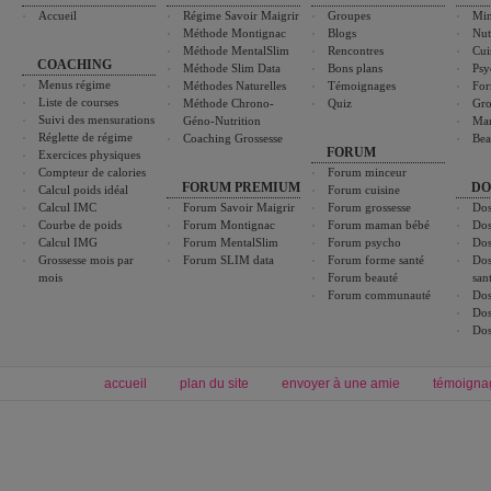
Accueil
Régime Savoir Maigrir
Groupes
Min
Méthode Montignac
Blogs
Nut
Méthode MentalSlim
Rencontres
Cui
COACHING
Méthode Slim Data
Bons plans
Psy
Menus régime
Méthodes Naturelles
Témoignages
For
Liste de courses
Méthode Chrono-
Quiz
Gro
Suivi des mensurations
Géno-Nutrition
Ma
Réglette de régime
Coaching Grossesse
Bea
FORUM
Exercices physiques
Compteur de calories
Forum minceur
FORUM PREMIUM
DO
Calcul poids idéal
Forum cuisine
Calcul IMC
Forum Savoir Maigrir
Forum grossesse
Dos
Courbe de poids
Forum Montignac
Forum maman bébé
Dos
Calcul IMG
Forum MentalSlim
Forum psycho
Dos
Grossesse mois par
Forum SLIM data
Forum forme santé
Dos
mois
Forum beauté
san
Forum communauté
Dos
Dos
Dos
accueil
plan du site
envoyer à une amie
témoigna
Forum minceur
Forum cuisine
Commencer un régime
boissons, vins et cocktails
Alimentation équilibrée et nutrition
astuces et bons plans