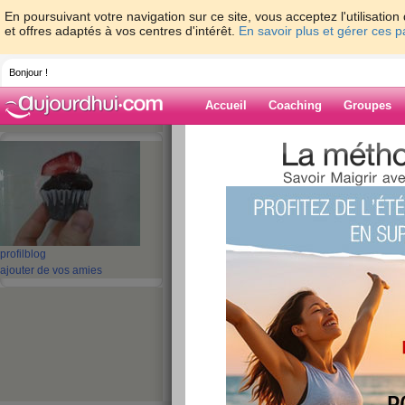
En poursuivant votre navigation sur ce site, vous acceptez l'utilisati
et offres adaptés à vos centres d'intérêt.
En savoir plus et gérer ces 
Bonjour !
Accueil
Coaching
Groupes
Accueil
>
espaces
>
marouana
Blog de maroua
aide blog
profil
blog
ajouter de vos amies
1 - 2 de 2
«
‹ Préc.
1
Suiv. ›
»
il faut se contrôler
publié le 10/06/2012 à 22:49
aujord'hui j'ai exageré dans mon alimentation e
calories.Demain j'ai interé à me controler..........