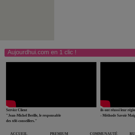
Aujourdhui.com en 1 clic !
Service Client
ils ont réussi leur rég
"Jean-Michel Berille, le responsable
- Méthode Savoir Maig
des télé-conseillers."
ACCUEIL
PREMIUM
COMMUNAUTÉ
RU