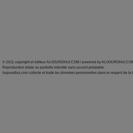
Minceur
Recette cuisine
exercices physiques
recette facile
produits minceur
Recette poulet
Tags
:
ventre plat
|
maigrir des fesses
|
abdominaux
|
régime américain
|
régime mayo
|
Découvrez aussi
:
exercices abdominaux
|
recette wok
|
ANXA Partenaires
:
Recette
de cuisine |
Recette cuisine
|
© 2011 copyright et éditeur AUJOURDHUI.COM / powered by AUJOURDHUI.CO
Reproduction totale ou partielle interdite sans accord préalable.
Aujourdhui.com collecte et traite les données personnelles dans le respect de la 