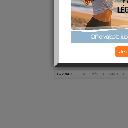
lire la suite
Je m’appelle soum
publié le 08/06/2012 à 22:11
Je m’appelle soumia et après mes deux grosses
kilos superflus et j’espère que aujourd’hui.com
Je 
lire la suite
1 - 2 de 2
«
‹ Préc.
1
Suiv. ›
»