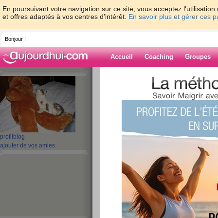
En poursuivant votre navigation sur ce site, vous acceptez l'utilisati
et offres adaptés à vos centres d'intérêt.
En savoir plus et gérer ces 
Bonjour !
Accueil
Coaching
Groupes
Accueil
>
espaces
>
mamie_arlette
Blog de mamie_a
aide blog
profil
blog
ajouter de vos amies
1 - 10 de 103
«
1 - 10
11 - 11
»
«
‹ Préc.
1
2
3
4
5
6
joyeuse Pâques
publié le 08/04/2012 à 18:33