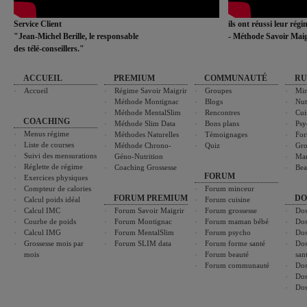
Service Client
ils ont réussi leur rég
"Jean-Michel Berille, le responsable
- Méthode Savoir Maig
des télé-conseillers."
ACCUEIL
PREMIUM
COMMUNAUTÉ
RU
Accueil
Régime Savoir Maigrir
Groupes
Min
Méthode Montignac
Blogs
Nut
Méthode MentalSlim
Rencontres
Cui
COACHING
Méthode Slim Data
Bons plans
Psy
Menus régime
Méthodes Naturelles
Témoignages
For
Liste de courses
Méthode Chrono-
Quiz
Gro
Suivi des mensurations
Géno-Nutrition
Ma
Réglette de régime
Coaching Grossesse
Bea
FORUM
Exercices physiques
Compteur de calories
Forum minceur
FORUM PREMIUM
DO
Calcul poids idéal
Forum cuisine
Calcul IMC
Forum Savoir Maigrir
Forum grossesse
Dos
Courbe de poids
Forum Montignac
Forum maman bébé
Dos
Calcul IMG
Forum MentalSlim
Forum psycho
Dos
Grossesse mois par
Forum SLIM data
Forum forme santé
Dos
mois
Forum beauté
san
Forum communauté
Dos
Dos
Dos