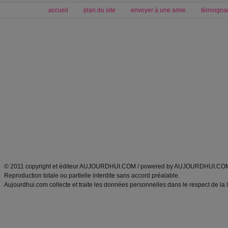
accueil
plan du site
envoyer à une amie
témoigna
Forum minceur
Forum cuisine
Commencer un régime
boissons, vins et cocktails
Alimentation équilibrée et nutrition
astuces et bons plans
Minceur
Recette cuisine
exercices physiques
recette facile
produits minceur
Recette poulet
Tags
:
ventre plat
|
maigrir des fesses
|
abdominaux
|
régime américain
|
régime mayo
|
Découvrez aussi
:
exercices abdominaux
|
recette wok
|
ANXA Partenaires
:
Recette
de cuisine |
Recette cuisine
|
© 2011 copyright et éditeur AUJOURDHUI.COM / powered by AUJOURDHUI.CO
Reproduction totale ou partielle interdite sans accord préalable.
Aujourdhui.com collecte et traite les données personnelles dans le respect de la 