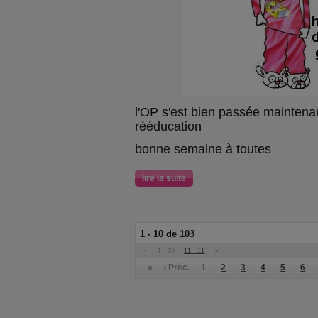
l'OP s'est bien passée maintenan
rééducation
bonne semaine à toutes
lire la suite
1 - 10 de 103
«
1 - 10
11 - 11
»
«
‹ Préc.
1
2
3
4
5
6