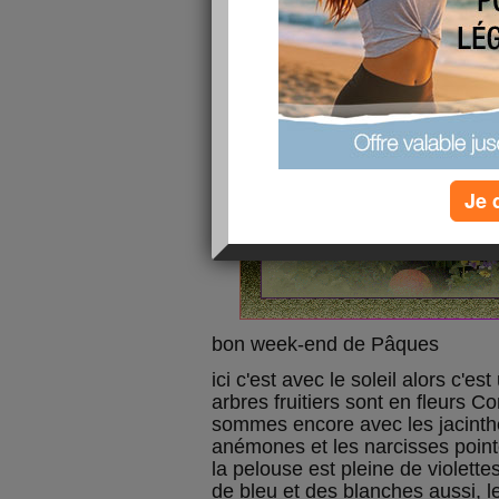
Je 
bon week-end de Pâques
ici c'est avec le soleil alors c'
arbres fruitiers sont en fleurs Co
sommes encore avec les jacinthes
anémones et les narcisses pointe
la pelouse est pleine de violett
de bleu et des blanches aussi, l