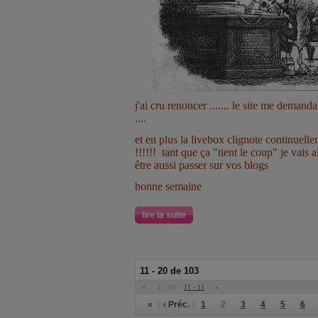
j'ai cru renoncer ....... le site me demanda
....
et en plus la livebox clignote continuell
!!!!!! tant que ça "tient le coup" je vais 
être aussi passer sur vos blogs
bonne semaine
lire la suite
11 - 20 de 103
«
1 - 10
11 - 11
»
«
‹ Préc.
1
2
3
4
5
6