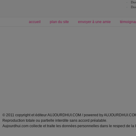
Dos
Dos
accueil
plan du site
envoyer à une amie
témoigna
Forum minceur
Forum cuisine
Commencer un régime
boissons, vins et cocktails
Alimentation équilibrée et nutrition
astuces et bons plans
Minceur
Recette cuisine
exercices physiques
recette facile
produits minceur
Recette poulet
Tags
:
ventre plat
|
maigrir des fesses
|
abdominaux
|
régime américain
|
régime mayo
|
Découvrez aussi
:
exercices abdominaux
|
recette wok
|
ANXA Partenaires
:
Recette
de cuisine |
Recette cuisine
|
© 2011 copyright et éditeur AUJOURDHUI.COM / powered by AUJOURDHUI.CO
Reproduction totale ou partielle interdite sans accord préalable.
Aujourdhui.com collecte et traite les données personnelles dans le respect de la 