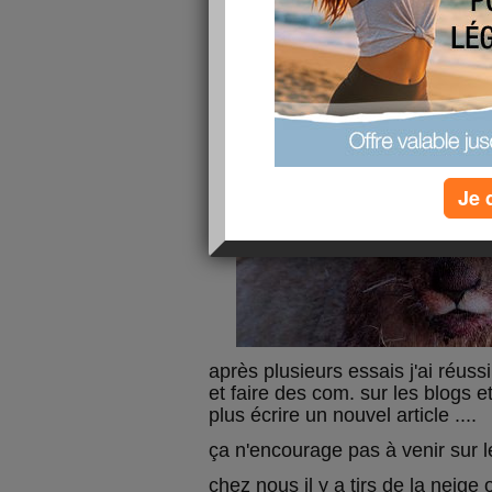
publié le 04/12/2010 à 17:23
Je 
après plusieurs essais j'ai réu
et faire des com. sur les blogs 
plus écrire un nouvel article ....
ça n'encourage pas à venir sur le
chez nous il y a tjrs de la neige o