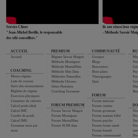
Service Client
ils ont réussi leur rég
"Jean-Michel Berille, le responsable
- Méthode Savoir Maig
des télé-conseillers."
ACCUEIL
PREMIUM
COMMUNAUTÉ
RU
Accueil
Régime Savoir Maigrir
Groupes
Min
Méthode Montignac
Blogs
Nut
Méthode MentalSlim
Rencontres
Cui
COACHING
Méthode Slim Data
Bons plans
Psy
Menus régime
Méthodes Naturelles
Témoignages
For
Liste de courses
Méthode Chrono-
Quiz
Gro
Suivi des mensurations
Géno-Nutrition
Ma
Réglette de régime
Coaching Grossesse
Bea
FORUM
Exercices physiques
Compteur de calories
Forum minceur
FORUM PREMIUM
DO
Calcul poids idéal
Forum cuisine
Calcul IMC
Forum Savoir Maigrir
Forum grossesse
Dos
Courbe de poids
Forum Montignac
Forum maman bébé
Dos
Calcul IMG
Forum MentalSlim
Forum psycho
Dos
Grossesse mois par
Forum SLIM data
Forum forme santé
Dos
mois
Forum beauté
san
Forum communauté
Dos