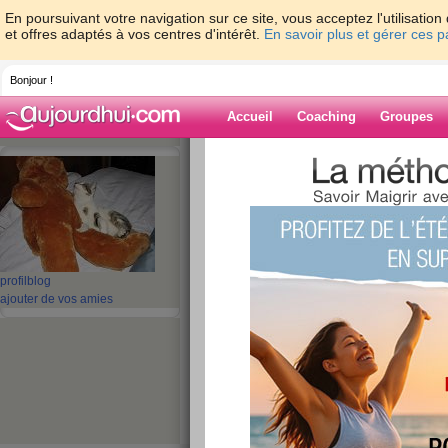
En poursuivant votre navigation sur ce site, vous acceptez l'utilisati
et offres adaptés à vos centres d'intérêt.
En savoir plus et gérer ces 
Bonjour !
Accueil
Coaching
Groupes
Accueil
>
espaces
>
mamie_arlette
Blog de mamie_a
aide blog
profil
blog
ajouter de vos amies
11 - 20 de 103
«
1 - 10
11 - 11
»
«
‹ Préc.
1
2
3
4
5
6
toujours des fifficu
.....