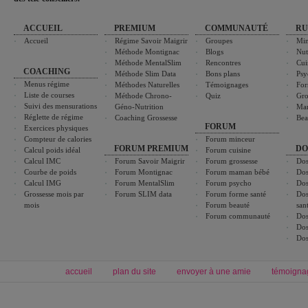
ACCUEIL
PREMIUM
COMMUNAUTÉ
RU
Accueil
Régime Savoir Maigrir
Groupes
Min
Méthode Montignac
Blogs
Nut
Méthode MentalSlim
Rencontres
Cui
COACHING
Méthode Slim Data
Bons plans
Psy
Menus régime
Méthodes Naturelles
Témoignages
For
Liste de courses
Méthode Chrono-
Quiz
Gro
Suivi des mensurations
Géno-Nutrition
Ma
Réglette de régime
Coaching Grossesse
Bea
FORUM
Exercices physiques
Compteur de calories
Forum minceur
FORUM PREMIUM
DO
Calcul poids idéal
Forum cuisine
Calcul IMC
Forum Savoir Maigrir
Forum grossesse
Dos
Courbe de poids
Forum Montignac
Forum maman bébé
Dos
Calcul IMG
Forum MentalSlim
Forum psycho
Dos
Grossesse mois par
Forum SLIM data
Forum forme santé
Dos
mois
Forum beauté
san
Forum communauté
Dos
Dos
Dos
accueil
plan du site
envoyer à une amie
témoigna
Forum minceur
Forum cuisine