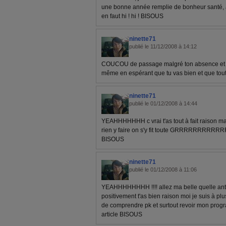
une bonne année remplie de bonheur santé, amou
en faut hi ! hi ! BISOUS
ninette71
publié le 11/12/2008 à 14:12
COUCOU de passage malgré ton absence et bi
même en espérant que tu vas bien et que tou
ninette71
publié le 01/12/2008 à 14:44
YEAHHHHHHH c vrai t'as tout à fait raison mais 
rien y faire on s'y fit toute GRRRRRRRRRRRR 
BISOUS
ninette71
publié le 01/12/2008 à 11:06
YEAHHHHHHHH !!!! allez ma belle quelle ant
positivement t'as bien raison moi je suis à pl
de comprendre pk et surtout revoir mon prog
article BISOUS