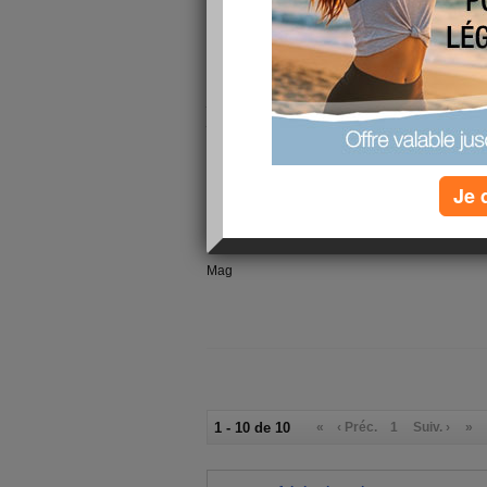
mais surement...).
Donc voila aujourd'hui régime protéinée ... ça 
journé suffira pour perdre les 200g repris. Fau
je suis encore assez fatiguée donc je vais y all
craquage.
Je 
Bon courage à toutes.
Mag
1 - 10 de 10
«
‹ Préc.
1
Suiv. ›
»