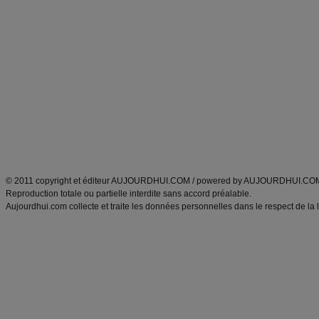
Commencer un régime
boissons, vins et cocktails
Alimentation équilibrée et nutrition
astuces et bons plans
Minceur
Recette cuisine
exercices physiques
recette facile
produits minceur
Recette poulet
Tags
:
ventre plat
|
maigrir des fesses
|
abdominaux
|
régime américain
|
régime mayo
|
Découvrez aussi
:
exercices abdominaux
|
recette wok
|
ANXA Partenaires
:
Recette
de cuisine |
Recette cuisine
|
© 2011 copyright et éditeur AUJOURDHUI.COM / powered by AUJOURDHUI.CO
Reproduction totale ou partielle interdite sans accord préalable.
Aujourdhui.com collecte et traite les données personnelles dans le respect de la 