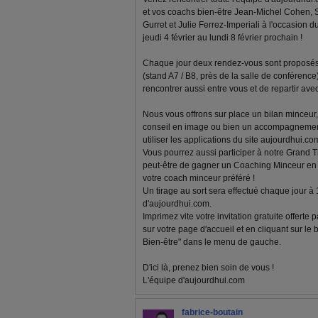
et vos coachs bien-être Jean-Michel Cohen, 
Gurret et Julie Ferrez-Imperiali à l'occasion d
jeudi 4 février au lundi 8 février prochain !
Chaque jour deux rendez-vous sont proposés 
(stand A7 / B8, près de la salle de conférenc
rencontrer aussi entre vous et de repartir av
Nous vous offrons sur place un bilan minceur, 
conseil en image ou bien un accompagnemen
utiliser les applications du site aujourdhui.com
Vous pourrez aussi participer à notre Grand T
peut-être de gagner un Coaching Minceur en l
votre coach minceur préféré !
Un tirage au sort sera effectué chaque jour à
d'aujourdhui.com.
Imprimez vite votre invitation gratuite offerte
sur votre page d'accueil et en cliquant sur le
Bien-être" dans le menu de gauche.
D'ici là, prenez bien soin de vous !
L'équipe d'aujourdhui.com
fabrice-boutain