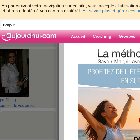
En poursuivant votre navigation sur ce site, vous acceptez l'utilisati
et offres adaptés à vos centres d'intérêt.
En savoir plus et gérer ces 
Bonjour !
Accueil
Coaching
Groupes
Accueil
>
espaces
>
magwag
> La vie est
Blog de magwa
aide blog
La vie est belle
publié le 01/12/2008 à 10:36
profil
blog
ajouter de vos amies
Alors voila, j'ai passé un super week-end ave
moment (ça fait 2 semaine et ça devient presque 
c'est pas son style lol).
Je rentre de week-end je monte sur la balance..
nimportequoi c'est seulement +200g (gnarf...c