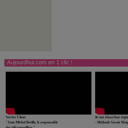
Aujourdhui.com en 1 clic !
Service Client
ils ont réussi leur rég
"Jean-Michel Berille, le responsable
- Méthode Savoir Maig
des télé-conseillers."