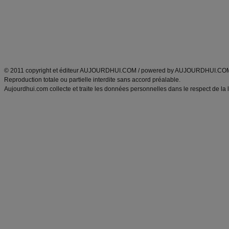
Tags
:
ventre plat
|
maigrir des fesses
|
abdominaux
|
régime américain
|
régime mayo
|
Découvrez aussi
:
exercices abdominaux
|
recette wok
|
ANXA Partenaires
:
Recette
de cuisine |
Recette cuisine
|
© 2011 copyright et éditeur AUJOURDHUI.COM / powered by AUJOURDHUI.CO
Reproduction totale ou partielle interdite sans accord préalable.
Aujourdhui.com collecte et traite les données personnelles dans le respect de la 