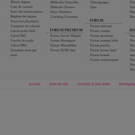
Menus régime
Méthodes Naturelles
Témoignages
For
Liste de courses
Méthode Chrono-
Quiz
Gro
Suivi des mensurations
Géno-Nutrition
Ma
Réglette de régime
Coaching Grossesse
Bea
FORUM
Exercices physiques
Compteur de calories
Forum minceur
FORUM PREMIUM
DO
Calcul poids idéal
Forum cuisine
Calcul IMC
Forum Savoir Maigrir
Forum grossesse
Dos
Courbe de poids
Forum Montignac
Forum maman bébé
Dos
Calcul IMG
Forum MentalSlim
Forum psycho
Dos
Grossesse mois par
Forum SLIM data
Forum forme santé
Dos
mois
Forum beauté
san
Forum communauté
Dos
Dos
Dos
accueil
plan du site
envoyer à une amie
témoigna
Forum minceur
Forum cuisine
Commencer un régime
boissons, vins et cocktails
Alimentation équilibrée et nutrition
astuces et bons plans
Minceur
Recette cuisine
exercices physiques
recette facile
produits minceur
Recette poulet