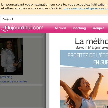
En poursuivant votre navigation sur ce site, vous acceptez l'utilisati
et offres adaptés à vos centres d'intérêt.
En savoir plus et gérer ces 
Bonjour !
Accueil
Coaching
Groupes
Accueil
>
espaces
>
magwag
> Aujourd'h
Blog de magwa
aide blog
Aujourd'hui
publié le 10/09/2008 à 11:33
profil
blog
ajouter de vos amies
En ce moment je me pose plein de question sur 
d'atteindre mes objectifs. Et je me demande que
judicieux? Est-ce que l'apparence à une telle i
jamais le physique dont on rêve toutes... Bref s
compulsives.... Grande question? Ça doit pas êt