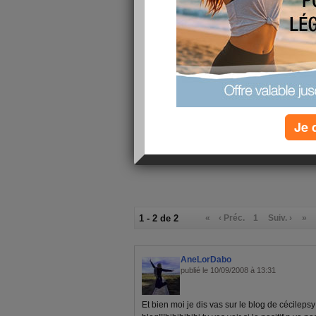
Va falloir que je retravaille mes concepts de ps
Cilie...
Bisous
Je 
1 - 2 de 2
«
‹ Préc.
1
Suiv. ›
»
AneLorDabo
publié le 10/09/2008 à 13:31
Et bien moi je dis vas sur le blog de cécilepsy 