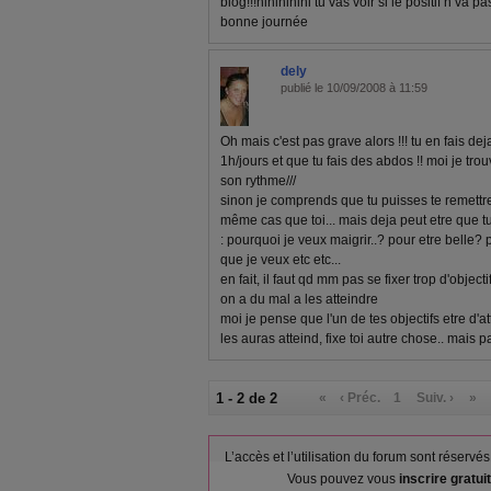
blog!!!hihihihihi tu vas voir si le positif n va p
bonne journée
dely
publié le 10/09/2008 à 11:59
Oh mais c'est pas grave alors !!! tu en fais de
1h/jours et que tu fais des abdos !! moi je tro
son rythme///
sinon je comprends que tu puisses te remettre 
même cas que toi... mais deja peut etre que tu 
: pourquoi je veux maigrir..? pour etre belle
que je veux etc etc...
en fait, il faut qd mm pas se fixer trop d'object
on a du mal a les atteindre
moi je pense que l'un de tes objectifs etre d'at
les auras atteind, fixe toi autre chose.. mais pa
1 - 2 de 2
«
‹ Préc.
1
Suiv. ›
»
L’accès et l’utilisation du forum sont réser
Vous pouvez vous
inscrire gratu