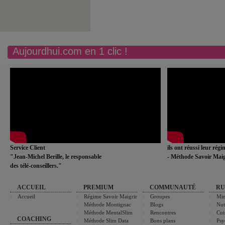
Aujourdhui.com en 1 clic !
Service Client
ils ont réussi leur rég
"Jean-Michel Berille, le responsable
- Méthode Savoir Maig
des télé-conseillers."
ACCUEIL
PREMIUM
COMMUNAUTÉ
RU
Accueil
Régime Savoir Maigrir
Groupes
Min
Méthode Montignac
Blogs
Nut
Méthode MentalSlim
Rencontres
Cui
COACHING
Méthode Slim Data
Bons plans
Psy