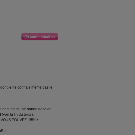
(0) commentaires
...dont je ne connais même pas le
e ce document une bonne dose de
voir la fin du texte).
US POUVEZ !!!!!!!!!!>
ffle.