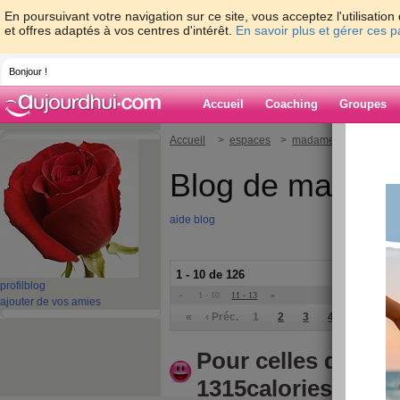
En poursuivant votre navigation sur ce site, vous acceptez l'utilisati
et offres adaptés à vos centres d'intérêt.
En savoir plus et gérer ces 
Bonjour !
Accueil
Coaching
Groupes
Accueil
>
espaces
>
madamemj
Blog de madam
aide blog
1 - 10 de 126
profil
blog
«
1 - 10
11 - 13
»
ajouter de vos amies
«
‹ Préc.
1
2
3
4
5
6
Pour celles que ça
1315calories