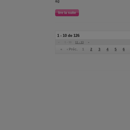
&g
lire la suite
1 - 10 de 126
«
1 - 10
11 - 13
»
«
‹ Préc.
1
2
3
4
5
6