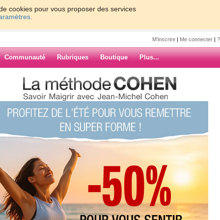
on de cookies pour vous proposer des services
paramètres.
M'inscrire
|
Me connecter
|
?
Communauté
Rubriques
Boutique
Plus...
emj
7
8
9
10
Suiv. ›
»
 intérresses
ARCHIVES