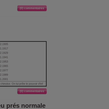
(0) commentaires
02.1905
01.1917
02.1929
01.1941
02.1953
02.1965
02.1977
02.1989
01.2001
chinoise. On lui prête le pouvoir d'inf
(0) commentaires
eu prés normale