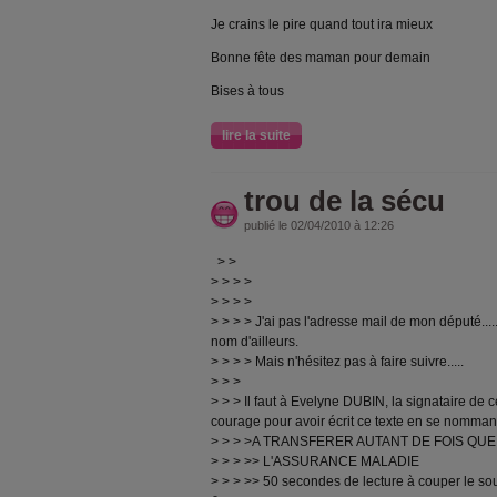
Je crains le pire quand tout ira mieux
Bonne fête des maman pour demain
Bises à tous
lire la suite
trou de la sécu
publié le 02/04/2010 à 12:26
> >
> > > >
> > > >
> > > > J'ai pas l'adresse mail de mon député..
nom d'ailleurs.
> > > > Mais n'hésitez pas à faire suivre.....
> > >
> > > Il faut à Evelyne DUBIN, la signataire d
courage pour avoir écrit ce texte en se nommant (
> > > >A TRANSFERER AUTANT DE FOIS QUE VO
> > > >> L'ASSURANCE MALADIE
> > > >> 50 secondes de lecture à couper le sou