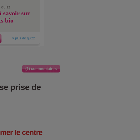
 quizz
à savoir sur
ts bio
»
plus de quizz
(1) commentaires
se prise de
rmer le centre