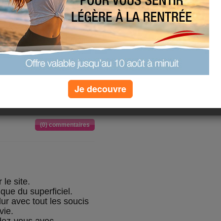
ètéticienne.
 a établie le menu
 de lait de soja -1c à c de sucre -
à c de sucre - 1 fruit
g de féculents crus ou =60g cuits-
Je decouvre
(0) commentaires
 le site.
 que du superficiel.
ur avec tout les soucis
vie.