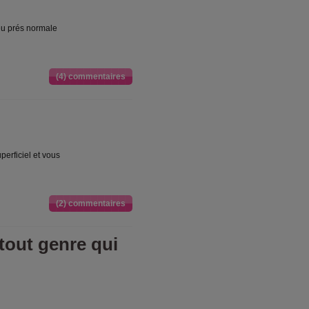
eu prés normale
(4) commentaires
perficiel et vous
(2) commentaires
out genre qui