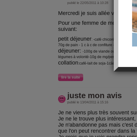
publié le 22/05/2011 à 10:28
Mercredi je suis allée voir une di
Pour une femme de mon age elle
suivant:
petit déjeuner
: -café chicoré -3/4 de verre
70g de pain - 1 c à c de confiture - 1 yaourt - 1 c 
déjeuner:
-100g de viande ou équivalent-20
légumes à volonté-10g de mg/pers-1fruit
collation
:café-lait de soja-1càc de sucre
lire la suite
juste mon avis
publié le 13/04/2011 à 15:16
Je ne viens plus très souvent sur
Je ne le trouve plus intéressant,
Je n'abandonne pas mais c'est d
que l'on peut rencontrer dans la 