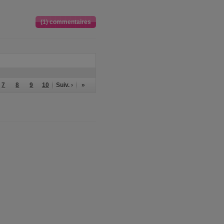
(1) commentaires
7
8
9
10
Suiv. ›
»