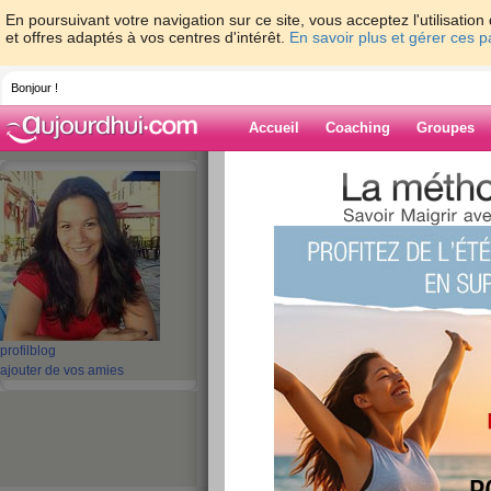
En poursuivant votre navigation sur ce site, vous acceptez l'utilisati
et offres adaptés à vos centres d'intérêt.
En savoir plus et gérer ces 
Bonjour !
Accueil
Coaching
Groupes
Accueil
>
espaces
>
lyndatan
> Konjac : q
?
Blog de lyndata
aide blog
Konjac : qui utilis
profil
blog
sa cuisine ?
ajouter de vos amies
publié le 25/11/2008 à 10:46
Non
, je n’en savais pas plus que vous il y a en