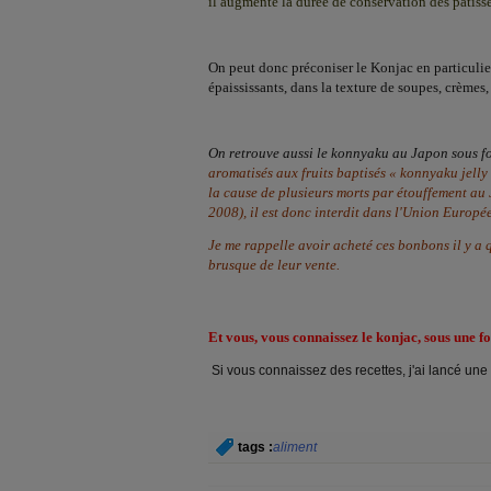
il augmente la durée de conservation des pâtisse
On peut donc préconiser le Konjac en particulie
épaississants, dans la texture de soupes, crèmes
On retrouve aussi le konnyaku au Japon sous 
aromatisés aux fruits baptisés « konnyaku jelly
la cause de plusieurs morts par étouffement au
2008), il est donc interdit dans
l'Union Europé
Je me rappelle avoir acheté ces bonbons il y a 
brusque de leur vente.
Et vous, vous connaissez le konjac, sous une f
Si vous connaissez des recettes, j'ai lancé une
tags :
aliment