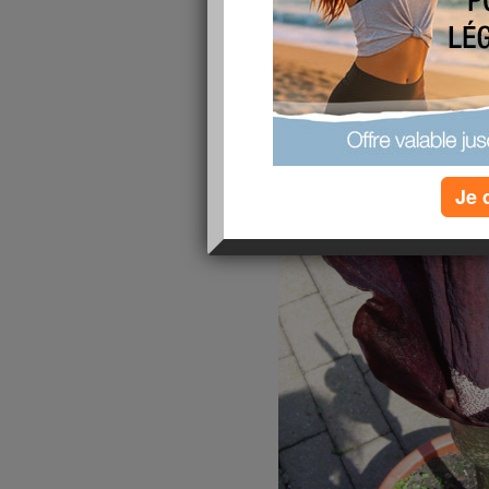
est une plante remarquable.
Non
, il ne s’agissait pas du héros célèbre d’un f
et bien d’une plante.
Je 