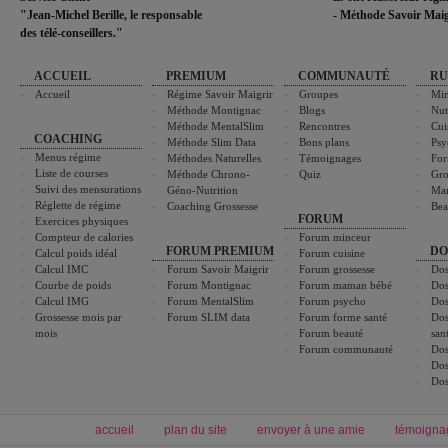
"Jean-Michel Berille, le responsable
- Méthode Savoir Maig
des télé-conseillers."
ACCUEIL
PREMIUM
COMMUNAUTÉ
RU
Accueil
Régime Savoir Maigrir
Groupes
Min
Méthode Montignac
Blogs
Nut
Méthode MentalSlim
Rencontres
Cui
COACHING
Méthode Slim Data
Bons plans
Psy
Menus régime
Méthodes Naturelles
Témoignages
For
Liste de courses
Méthode Chrono-
Quiz
Gro
Suivi des mensurations
Géno-Nutrition
Ma
Réglette de régime
Coaching Grossesse
Bea
FORUM
Exercices physiques
Compteur de calories
Forum minceur
FORUM PREMIUM
DO
Calcul poids idéal
Forum cuisine
Calcul IMC
Forum Savoir Maigrir
Forum grossesse
Dos
Courbe de poids
Forum Montignac
Forum maman bébé
Dos
Calcul IMG
Forum MentalSlim
Forum psycho
Dos
Grossesse mois par
Forum SLIM data
Forum forme santé
Dos
mois
Forum beauté
san
Forum communauté
Dos
Dos
Dos
accueil
plan du site
envoyer à une amie
témoigna