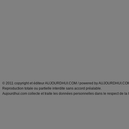
Forum minceur
Forum cuisine
Commencer un régime
boissons, vins et cocktails
Alimentation équilibrée et nutrition
astuces et bons plans
Minceur
Recette cuisine
exercices physiques
recette facile
produits minceur
Recette poulet
Tags
:
ventre plat
|
maigrir des fesses
|
abdominaux
|
régime américain
|
régime mayo
|
Découvrez aussi
:
exercices abdominaux
|
recette wok
|
ANXA Partenaires
:
Recette
de cuisine |
Recette cuisine
|
© 2011 copyright et éditeur AUJOURDHUI.COM / powered by AUJOURDHUI.CO
Reproduction totale ou partielle interdite sans accord préalable.
Aujourdhui.com collecte et traite les données personnelles dans le respect de la 