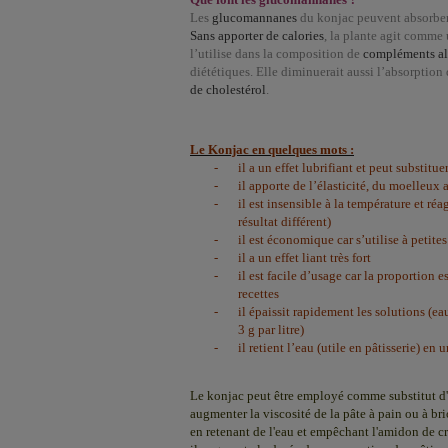
Les
glucomannanes
du konjac peuvent absorbe
Sans apporter de calories
, la plante agit comme
l’utilise dans la composition de
compléments al
diététiques. Elle diminuerait aussi l’absorption
de cholestérol
.
Le Konjac en quelques mots :
-
il a un effet lubrifiant et peut substitue
-
il apporte de l’élasticité, du moelleux 
-
il est insensible à la température et ré
résultat différent)
-
il est économique car s’utilise à petite
-
il a un effet liant très fort
-
il est facile d’usage car la proportion 
recettes
-
il épaissit rapidement les solutions (eau,
3 g
par litre)
-
il retient l’eau (utile en pâtisserie) en
Le konjac peut être employé comme substitut d'œ
augmenter la viscosité de la pâte à pain ou à br
en retenant de l'eau et empêchant l'amidon de cri