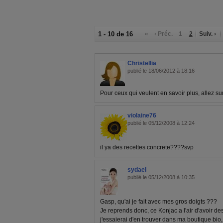
1 - 10 de 16
«
‹ Préc.
1
2
Suiv. ›
Christellia
publié le 18/06/2012 à 18:16
Pour ceux qui veulent en savoir plus, allez s
violaine76
publié le 05/12/2008 à 12:24
il ya des recettes concrete????svp
sydael
publié le 05/12/2008 à 10:35
Gasp, qu'ai je fait avec mes gros doigts ???
Je reprends donc, ce Konjac a l'air d'avoir des
j'essaierai d'en trouver dans ma boutique bio, 