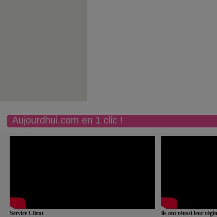
Aujourdhui.com en 1 clic !
Service Client
ils ont réussi leur rég