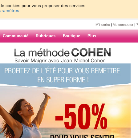
on de cookies pour vous proposer des services
paramètres.
M'inscrire
|
Me connecter
|
?
Communauté
Rubriques
Boutique
Plus...
0
uis ravis car ma main m a fais -mal
er .g retournais la maison. le .
manger.g fais que 1 repas dans la
ARCHIVES
 le faire payé .demain sera mieux