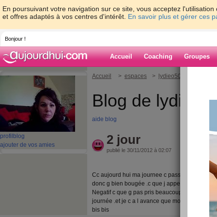
En poursuivant votre navigation sur ce site, vous acceptez l'utilisati
et offres adaptés à vos centres d'intérêt.
En savoir plus et gérer ces 
Bonjour !
Accueil
Coaching
Groupes
Accueil
>
espaces
>
lydieo50
> 2 jour
Blog de lydieo5
aide blog
2 jour
profil
blog
ajouter de vos amies
publié le 30/11/2012 à 02:07
Cc aujourd hui ma journee c passé pas mal je s
donc g bien bougée .c que j appel le trit de l hiv
Negatif c que g pas pris beaucoup de temps de 
journée .et je c a l avance que mon corps va me
bis bis