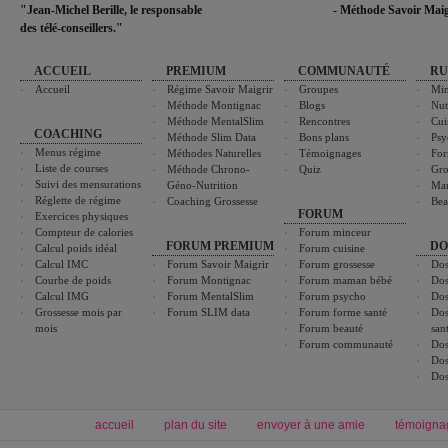
"Jean-Michel Berille, le responsable
- Méthode Savoir Maig
des télé-conseillers."
ACCUEIL
PREMIUM
COMMUNAUTÉ
RU
Accueil
Régime Savoir Maigrir
Groupes
Min
Méthode Montignac
Blogs
Nut
Méthode MentalSlim
Rencontres
Cui
COACHING
Méthode Slim Data
Bons plans
Psy
Menus régime
Méthodes Naturelles
Témoignages
For
Liste de courses
Méthode Chrono-
Quiz
Gro
Suivi des mensurations
Géno-Nutrition
Ma
Réglette de régime
Coaching Grossesse
Bea
FORUM
Exercices physiques
Compteur de calories
Forum minceur
FORUM PREMIUM
DO
Calcul poids idéal
Forum cuisine
Calcul IMC
Forum Savoir Maigrir
Forum grossesse
Dos
Courbe de poids
Forum Montignac
Forum maman bébé
Dos
Calcul IMG
Forum MentalSlim
Forum psycho
Dos
Grossesse mois par
Forum SLIM data
Forum forme santé
Dos
mois
Forum beauté
san
Forum communauté
Dos
Dos
Dos
accueil
plan du site
envoyer à une amie
témoigna