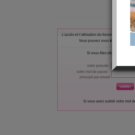
L’accès et l’utilisation du forum sont réser
Vous pouvez vous
inscrire gratu
Si vous êtes déjà membre, co
votre pseudo :
votre mot de passe :
(envoyé par email)
Si vous avez oublié votre mot 