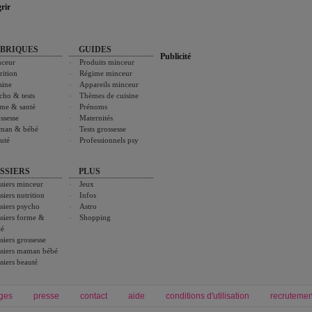
rir
BRIQUES
GUIDES
Publicité
ceur
Produits minceur
rition
Régime minceur
sine
Appareils minceur
cho & tests
Thèmes de cuisine
me & santé
Prénoms
ssesse
Maternités
man & bébé
Tests grossesse
uté
Professionnels psy
SSIERS
PLUS
siers minceur
Jeux
siers nutrition
Infos
siers psycho
Astro
siers forme &
Shopping
té
siers grossesse
siers maman bébé
siers beauté
ges
presse
contact
aide
conditions d'utilisation
recrutemen