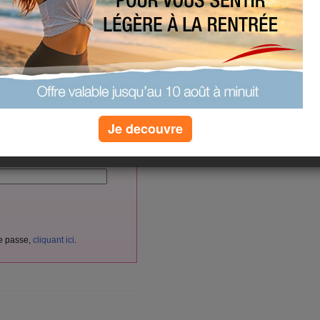
(0) commentaires
vés aux membres d'Aujourdhui.com.
cliquant ici
itement
en
.
Je decouvre
nnectez-vous ici :
de passe,
cliquant ici
.