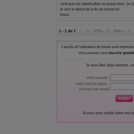
c'est que ma stabilisation se passe bien. Je va
je vois le début de la fin du tunnel lol
bisou
1 - 1 de 1
«
‹ Préc.
1
Suiv. ›
»
L’accès et l’utilisation du forum sont réser
Vous pouvez vous
inscrire gratu
Si vous êtes déjà membre, co
votre pseudo :
votre mot de passe :
(envoyé par email)
Si vous avez oublié votre mot 