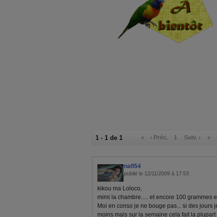
1 - 1 de 1
«
‹ Préc.
1
Suiv. ›
»
nafi54
publié le 12/11/2009 à 17:53
kikou ma Loloco,
mimi la chambre..... et encore 100 grammes 
Moi en conso je ne bouge pas... si des jours
moins mais sur la semaine cela fait la plupart