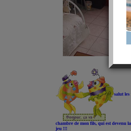
salut les
chambre de mon fils, qui est devenu la
jeu !!!