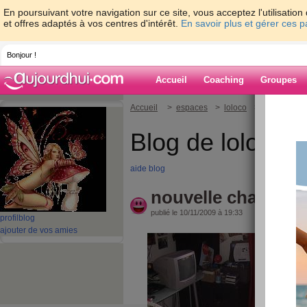
En poursuivant votre navigation sur ce site, vous acceptez l'utilisati
et offres adaptés à vos centres d'intérêt.
En savoir plus et gérer ces 
Bonjour !
Accueil
Coaching
Groupes
Accueil
>
espaces
>
loloco
> nouvelle c
Blog de loloco
aide blog
nouvelle chambre
publié le 10/11/2009 à 19:33
profil
blog
ajouter de vos amies