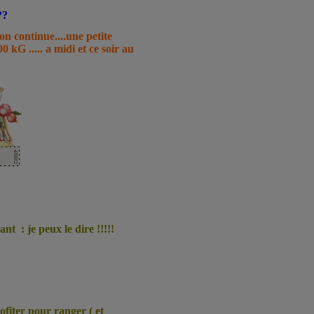
??
ion continue....une petite
0 kG ..... a midi et ce soir au
nt : je peux le dire !!!!!
rofiter pour ranger ( et