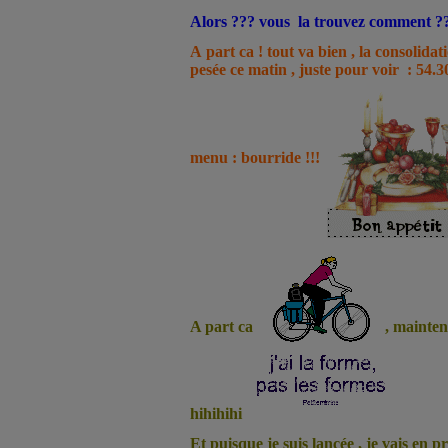
Alors ??? vous la trouvez comment ?
A part ca ! tout va bien , la consolidat
pesée ce matin , juste pour voir : 54.30
menu : bourride !!!
A part ca
, maintena
hihihihi
Et puisque je suis lancée , je vais en p