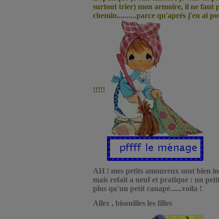
surtout trier) mon armoire, il ne faut 
chemin..........parce qu'aprés j'en ai p
!!!!!
AH ! mes petits amoureux sont bien ins
mais refait a neuf et pratique : un pet
plus qu'un petit canapé......voila !
Allez , bisouilles les filles