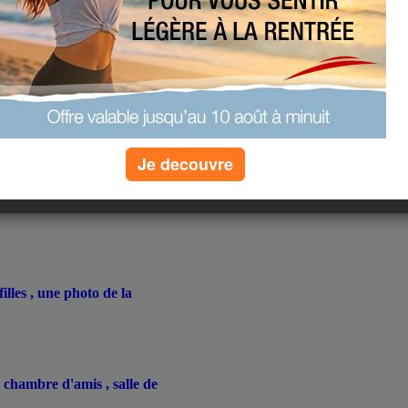
Je decouvre
 filles , une photo de la
 chambre d'amis , salle de