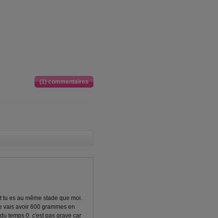
(1) commentaires
et tu es au même stade que moi.
 je vais avoir 600 grammes en
 du temps 0. c'est pas grave car