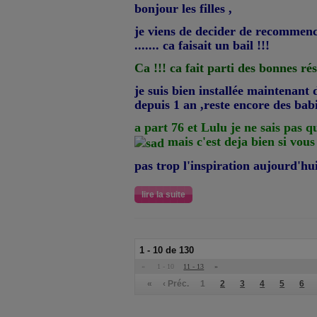
bonjour les filles ,
je viens de decider de recommenc
....... ca faisait un bail !!!
Ca !!! ca fait parti des bonnes r
je suis bien installée maintenan
depuis 1 an ,reste encore des babiole
a part 76 et Lulu je ne sais pas 
mais c'est deja bien si vous
pas trop l'inspiration aujourd'hu
lire la suite
1 - 10 de 130
«
1 - 10
11 - 13
»
«
‹ Préc.
1
2
3
4
5
6