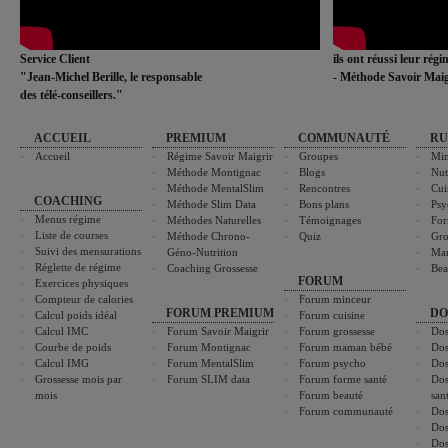
Service Client
ils ont réussi leur rég
"Jean-Michel Berille, le responsable
- Méthode Savoir Maig
des télé-conseillers."
ACCUEIL
PREMIUM
COMMUNAUTÉ
RU
Accueil
Régime Savoir Maigrir
Groupes
Min
Méthode Montignac
Blogs
Nut
Méthode MentalSlim
Rencontres
Cui
COACHING
Méthode Slim Data
Bons plans
Psy
Menus régime
Méthodes Naturelles
Témoignages
For
Liste de courses
Méthode Chrono-
Quiz
Gro
Suivi des mensurations
Géno-Nutrition
Ma
Réglette de régime
Coaching Grossesse
Bea
FORUM
Exercices physiques
Compteur de calories
Forum minceur
FORUM PREMIUM
DO
Calcul poids idéal
Forum cuisine
Calcul IMC
Forum Savoir Maigrir
Forum grossesse
Dos
Courbe de poids
Forum Montignac
Forum maman bébé
Dos
Calcul IMG
Forum MentalSlim
Forum psycho
Dos
Grossesse mois par
Forum SLIM data
Forum forme santé
Dos
mois
Forum beauté
san
Forum communauté
Dos
Dos
Dos