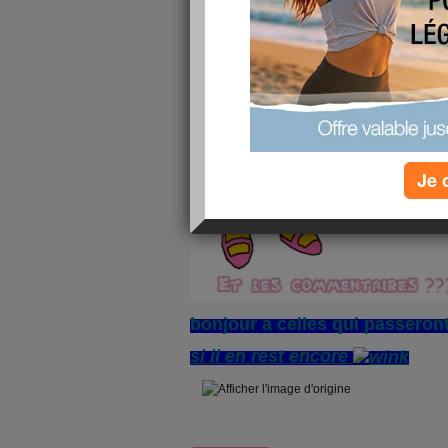
Je 
bonjour a celles qui passeront
si il en rest encore