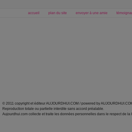
accueil
plan du site
envoyer à une amie
témoigna
Forum minceur
Forum cuisine
Commencer un régime
boissons, vins et cocktails
Alimentation équilibrée et nutrition
astuces et bons plans
Minceur
Recette cuisine
exercices physiques
recette facile
produits minceur
Recette poulet
Tags
:
ventre plat
|
maigrir des fesses
|
abdominaux
|
régime américain
|
régime mayo
|
Découvrez aussi
:
exercices abdominaux
|
recette wok
|
ANXA Partenaires
:
Recette
de cuisine |
Recette cuisine
|
© 2011 copyright et éditeur AUJOURDHUI.COM / powered by AUJOURDHUI.CO
Reproduction totale ou partielle interdite sans accord préalable.
Aujourdhui.com collecte et traite les données personnelles dans le respect de la 