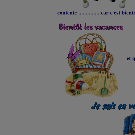
contente ...............car c'est bient
et 