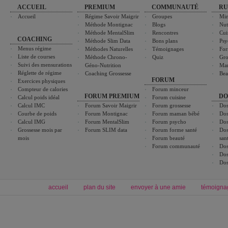
ACCUEIL
PREMIUM
COMMUNAUTÉ
RU
Accueil
Régime Savoir Maigrir
Groupes
Min
Méthode Montignac
Blogs
Nut
Méthode MentalSlim
Rencontres
Cui
COACHING
Méthode Slim Data
Bons plans
Psy
Menus régime
Méthodes Naturelles
Témoignages
For
Liste de courses
Méthode Chrono-
Quiz
Gro
Suivi des mensurations
Géno-Nutrition
Ma
Réglette de régime
Coaching Grossesse
Bea
FORUM
Exercices physiques
Compteur de calories
Forum minceur
FORUM PREMIUM
DO
Calcul poids idéal
Forum cuisine
Calcul IMC
Forum Savoir Maigrir
Forum grossesse
Dos
Courbe de poids
Forum Montignac
Forum maman bébé
Dos
Calcul IMG
Forum MentalSlim
Forum psycho
Dos
Grossesse mois par
Forum SLIM data
Forum forme santé
Dos
mois
Forum beauté
san
Forum communauté
Dos
Dos
Dos
accueil
plan du site
envoyer à une amie
témoigna
Forum minceur
Forum cuisine
Commencer un régime
boissons, vins et cocktails
Alimentation équilibrée et nutrition
astuces et bons plans