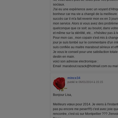
sociaux.
J'ai eu une expérience avec un voyant d'Afrique
bonheur car ma vie a changé de la meilleure 
succès car il m'a fait revenir mon ex en 3 jour
mon service. Alors si vous avez des problèm
quelconque que ce soit: au boulot, dans votre v
et même sur la stérilité, etc... n'hésitez pas à l
Pour mon cas , mon copain s'est mis à chang
jour je suis tombé sur le commentaire d'un in
suis confiée au maitre marabout sérieux et eff
Je vous le conseil pour une satisfaction total
destin en main.
voici son adresse electronique :
Email :
marabout.razack@hotmail.com
ou
mai
mince34
publié le 06/01/2014 à 15:15
Bonjour Lisa,
Meilleurs vœux pour 2014. Je viens à l'instant
pas pu encore me peser!!!!) c'est avec joie qu
rencontre, c'est où sur Montpellier ??? J'envo