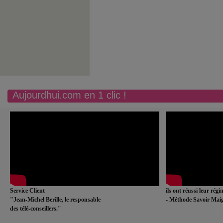
Aujourdhui.com en 1 clic !
Service Client
ils ont réussi leur rég
"Jean-Michel Berille, le responsable
- Méthode Savoir Maig
des télé-conseillers."