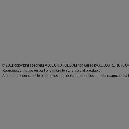
Minceur
Recette cuisine
exercices physiques
recette facile
produits minceur
Recette poulet
Tags
:
ventre plat
|
maigrir des fesses
|
abdominaux
|
régime américain
|
régime mayo
|
Découvrez aussi
:
exercices abdominaux
|
recette wok
|
ANXA Partenaires
:
Recette
de cuisine |
Recette cuisine
|
© 2011 copyright et éditeur AUJOURDHUI.COM / powered by AUJOURDHUI.CO
Reproduction totale ou partielle interdite sans accord préalable.
Aujourdhui.com collecte et traite les données personnelles dans le respect de la 