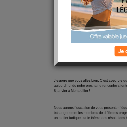
Je 
Bonjour à tous et à toutes !
J’espère que vous allez bien. C’est avec joie qu
aujourd’hui de notre prochaine rencontre client
8 janvier à Montpellier !
Nous aurons l’occasion de vous présenter l’équ
échanger entre les membres de différents progr
un atelier ludique sur le thème des résolutions 