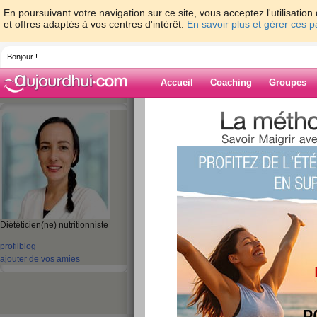
En poursuivant votre navigation sur ce site, vous acceptez l'utilisati
et offres adaptés à vos centres d'intérêt.
En savoir plus et gérer ces 
Bonjour !
Accueil
Coaching
Groupes
Accueil
>
espaces
>
lisaleber
> La rencont
Montpellier
Blog de lisalebe
aide blog
La rencontre du 8 
Diététicien(ne) nutritionniste
prochain à Montpel
profil
blog
publié le 17/12/2013 à 14:57
ajouter de vos amies