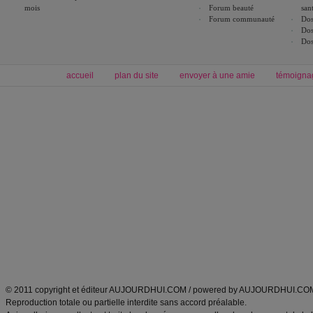
mois
Forum beauté
san
Forum communauté
Dos
Dos
Dos
accueil
plan du site
envoyer à une amie
témoigna
Forum minceur
Forum cuisine
Commencer un régime
boissons, vins et cocktails
Alimentation équilibrée et nutrition
astuces et bons plans
Minceur
Recette cuisine
exercices physiques
recette facile
produits minceur
Recette poulet
Tags
:
ventre plat
|
maigrir des fesses
|
abdominaux
|
régime américain
|
régime mayo
|
Découvrez aussi
:
exercices abdominaux
|
recette wok
|
ANXA Partenaires
:
Recette
de cuisine |
Recette cuisine
|
© 2011 copyright et éditeur AUJOURDHUI.COM / powered by AUJOURDHUI.CO
Reproduction totale ou partielle interdite sans accord préalable.