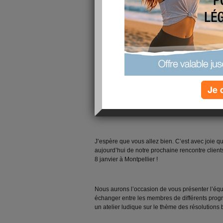
Je 
Bonjour à tous et à toutes !
J’espère que vous allez bien. C’est avec joie qu
aujourd’hui de notre prochaine rencontre client
8 janvier à Montpellier !
Nous aurons l’occasion de vous présenter l’équ
échanger entre les membres de différents progr
un atelier ludique sur le thème des résolutions 