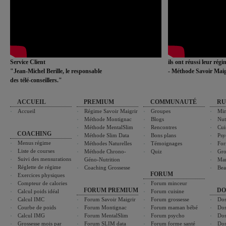
Service Client
ils ont réussi leur rég
"Jean-Michel Berille, le responsable
- Méthode Savoir Maig
des télé-conseillers."
ACCUEIL
PREMIUM
COMMUNAUTÉ
RU
Accueil
Régime Savoir Maigrir
Groupes
Min
Méthode Montignac
Blogs
Nut
Méthode MentalSlim
Rencontres
Cui
COACHING
Méthode Slim Data
Bons plans
Psy
Menus régime
Méthodes Naturelles
Témoignages
For
Liste de courses
Méthode Chrono-
Quiz
Gro
Suivi des mensurations
Géno-Nutrition
Ma
Réglette de régime
Coaching Grossesse
Bea
FORUM
Exercices physiques
Compteur de calories
Forum minceur
FORUM PREMIUM
DO
Calcul poids idéal
Forum cuisine
Calcul IMC
Forum Savoir Maigrir
Forum grossesse
Dos
Courbe de poids
Forum Montignac
Forum maman bébé
Dos
Calcul IMG
Forum MentalSlim
Forum psycho
Dos
Grossesse mois par
Forum SLIM data
Forum forme santé
Dos