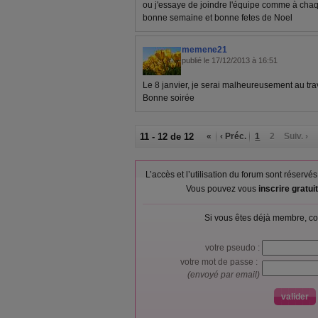
ou j'essaye de joindre l'équipe comme à cha
bonne semaine et bonne fetes de Noel
memene21
publié le 17/12/2013 à 16:51
Le 8 janvier, je serai malheureusement au trav
Bonne soirée
11 - 12 de 12
«
‹ Préc.
1
2
Suiv. ›
L’accès et l’utilisation du forum sont réser
Vous pouvez vous
inscrire gratu
Si vous êtes déjà membre, co
votre pseudo :
votre mot de passe :
(envoyé par email)