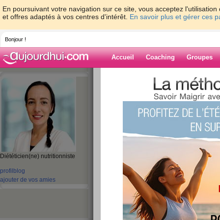
En poursuivant votre navigation sur ce site, vous acceptez l'utilisati
et offres adaptés à vos centres d'intérêt.
En savoir plus et gérer ces 
Bonjour !
Accueil
Coaching
Groupes
Accueil
>
espaces
>
lisaleber
> La rencont
Montpellier
Blog de lisalebe
aide blog
La rencontre du 8 
Diététicien(ne) nutritionniste
prochain à Montpel
profil
blog
publié le 17/12/2013 à 14:57
ajouter de vos amies