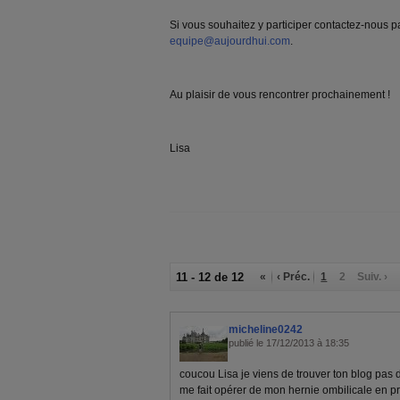
Si vous souhaitez y participer contactez-nous pa
equipe@aujourdhui.com
.
Au plaisir de vous rencontrer prochainement !
Lisa
11 - 12 de 12
«
‹ Préc.
1
2
Suiv. ›
micheline0242
publié le 17/12/2013 à 18:35
coucou Lisa je viens de trouver ton blog pas d
me fait opérer de mon hernie ombilicale en prin