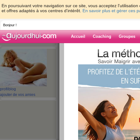
En poursuivant votre navigation sur ce site, vous acceptez l'utilisati
et offres adaptés à vos centres d'intérêt.
En savoir plus et gérer ces 
Bonjour !
Accueil
Coaching
Groupes
Accueil
>
espaces
>
lawana
> Je m’appell
Blog de lawana
aide blog
Je m’appelle...
profil
blog
ajouter de vos amies
publié le 23/03/2008 à 22:17
Je m’appelle...nawal, je suis une vrai gourman
est bon et delicieux, et c'est ce qui me fait gros
habitudes alimentaires et vaincre tout ces kilos q
mon alimentation