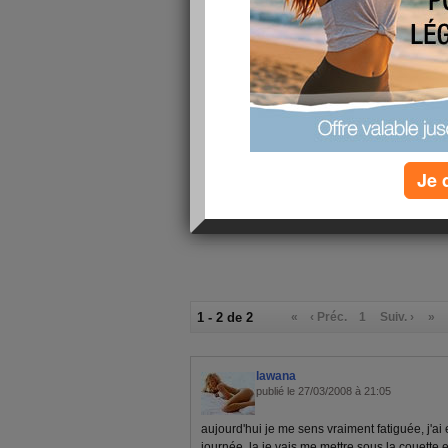
Petit-déjeuner :
café au lait+2
salade varié
Déjeuner :
de palmier+b
brochettes de
Goûter ou snack :
100g de from
Dîner :
petit bol de
Verres d'eau :
0
Calories consommées :
0 kcal
Je 
1 - 2 de 2
«
‹ Préc.
1
Suiv. ›
»
lawana
publié le 27/03/2008 à 21:05
aujourd'hui je me sens vraiment fatiguée, j'ai e
journée, la je vais me mettre sous la couette et 