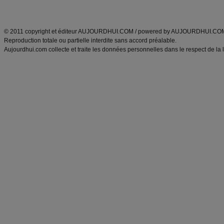
ANXA Partenaires
:
Recette
de cuisine |
Recette cuisine
|
© 2011 copyright et éditeur AUJOURDHUI.COM / powered by AUJOURDHUI.CO
Reproduction totale ou partielle interdite sans accord préalable.
Aujourdhui.com collecte et traite les données personnelles dans le respect de la 