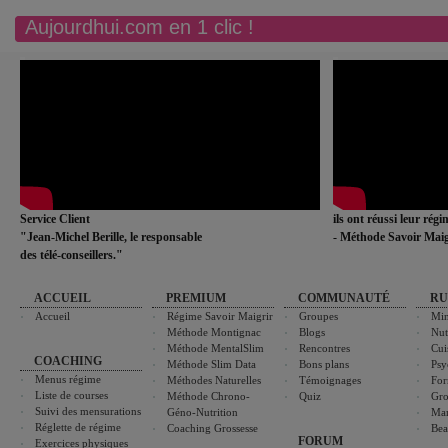
Aujourdhui.com en 1 clic !
Service Client
ils ont réussi leur rég
"Jean-Michel Berille, le responsable
- Méthode Savoir Maig
des télé-conseillers."
ACCUEIL
PREMIUM
COMMUNAUTÉ
RU
Accueil
Régime Savoir Maigrir
Groupes
Min
Méthode Montignac
Blogs
Nut
Méthode MentalSlim
Rencontres
Cui
COACHING
Méthode Slim Data
Bons plans
Psy
Menus régime
Méthodes Naturelles
Témoignages
For
Liste de courses
Méthode Chrono-
Quiz
Gro
Suivi des mensurations
Géno-Nutrition
Ma
Réglette de régime
Coaching Grossesse
Bea
FORUM
Exercices physiques