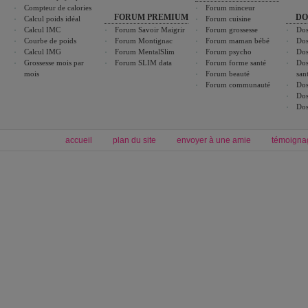
Compteur de calories
Forum minceur
FORUM PREMIUM
DO
Calcul poids idéal
Forum cuisine
Calcul IMC
Forum Savoir Maigrir
Forum grossesse
Dos
Courbe de poids
Forum Montignac
Forum maman bébé
Dos
Calcul IMG
Forum MentalSlim
Forum psycho
Dos
Grossesse mois par
Forum SLIM data
Forum forme santé
Dos
mois
Forum beauté
san
Forum communauté
Dos
Dos
Dos
accueil
plan du site
envoyer à une amie
témoigna
Forum minceur
Forum cuisine
Commencer un régime
boissons, vins et cocktails
Alimentation équilibrée et nutrition
astuces et bons plans
Minceur
Recette cuisine
exercices physiques
recette facile
produits minceur
Recette poulet
Tags
:
ventre plat
|
maigrir des fesses
|
abdominaux
|
régime américain
|
régime mayo
|
Découvrez aussi
:
exercices abdominaux
|
recette wok
|