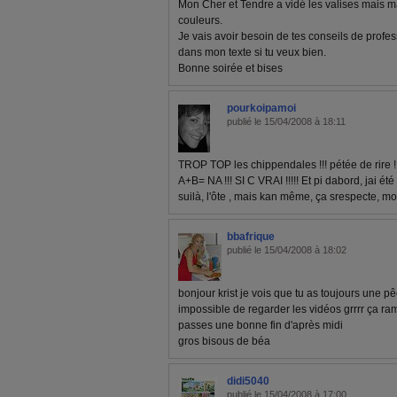
Mon Cher et Tendre a vidé les valises mais ma 
couleurs.
Je vais avoir besoin de tes conseils de profe
dans mon texte si tu veux bien.
Bonne soirée et bises
pourkoipamoi
publié le 15/04/2008 à 18:11
TROP TOP les chippendales !!! pétée de rire !!
A+B= NA !!! SI C VRAI !!!!! Et pi dabord, jai ét
suilà, l'ôte , mais kan même, ça srespecte, moi,
bbafrique
publié le 15/04/2008 à 18:02
bonjour krist je vois que tu as toujours une pêc
impossible de regarder les vidéos grrrr ça ram
passes une bonne fin d'après midi
gros bisous de béa
didi5040
publié le 15/04/2008 à 17:00