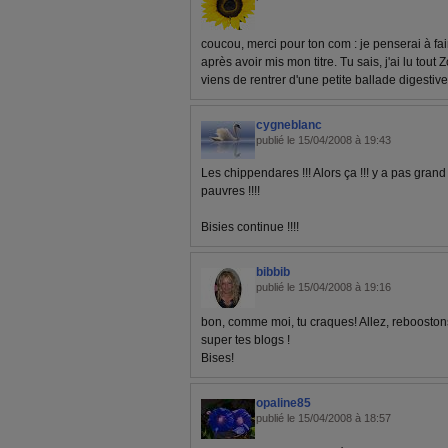
coucou, merci pour ton com : je penserai à fa
après avoir mis mon titre. Tu sais, j'ai lu tout 
viens de rentrer d'une petite ballade digestive.
cygneblanc
publié le 15/04/2008 à 19:43
Les chippendares !!! Alors ça !!! y a pas grand
pauvres !!!!
Bisies continue !!!!
bibbib
publié le 15/04/2008 à 19:16
bon, comme moi, tu craques! Allez, rebooston
super tes blogs !
Bises!
opaline85
publié le 15/04/2008 à 18:57