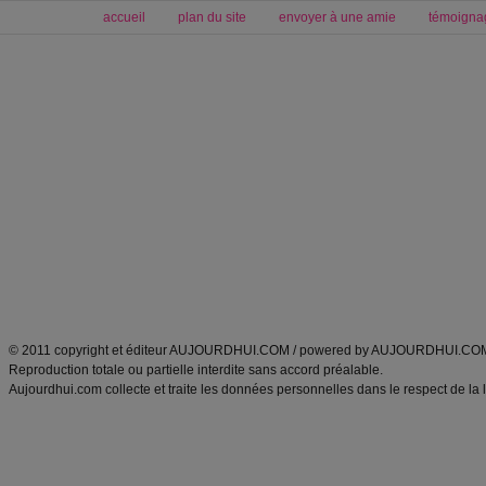
accueil
plan du site
envoyer à une amie
témoigna
Forum minceur
Forum cuisine
Commencer un régime
boissons, vins et cocktails
Alimentation équilibrée et nutrition
astuces et bons plans
Minceur
Recette cuisine
exercices physiques
recette facile
produits minceur
Recette poulet
Tags
:
ventre plat
|
maigrir des fesses
|
abdominaux
|
régime américain
|
régime mayo
|
Découvrez aussi
:
exercices abdominaux
|
recette wok
|
ANXA Partenaires
:
Recette
de cuisine |
Recette cuisine
|
© 2011 copyright et éditeur AUJOURDHUI.COM / powered by AUJOURDHUI.CO
Reproduction totale ou partielle interdite sans accord préalable.
Aujourdhui.com collecte et traite les données personnelles dans le respect de la 