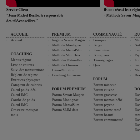
Service Client
ils ont réussi leur rég
"Jean-Michel Berille, le responsable
- Méthode Savoir Maig
des télé-conseillers."
ACCUEIL
PREMIUM
COMMUNAUTÉ
RU
Accueil
Régime Savoir Maigrir
Groupes
Min
Méthode Montignac
Blogs
Nut
Méthode MentalSlim
Rencontres
Cui
COACHING
Méthode Slim Data
Bons plans
Psy
Menus régime
Méthodes Naturelles
Témoignages
For
Liste de courses
Méthode Chrono-
Quiz
Gro
Suivi des mensurations
Géno-Nutrition
Ma
Réglette de régime
Coaching Grossesse
Bea
FORUM
Exercices physiques
Compteur de calories
Forum minceur
FORUM PREMIUM
DO
Calcul poids idéal
Forum cuisine
Calcul IMC
Forum Savoir Maigrir
Forum grossesse
Dos
Courbe de poids
Forum Montignac
Forum maman bébé
Dos
Calcul IMG
Forum MentalSlim
Forum psycho
Dos
Grossesse mois par
Forum SLIM data
Forum forme santé
Dos
mois
Forum beauté
san
Forum communauté
Dos
Dos
Dos