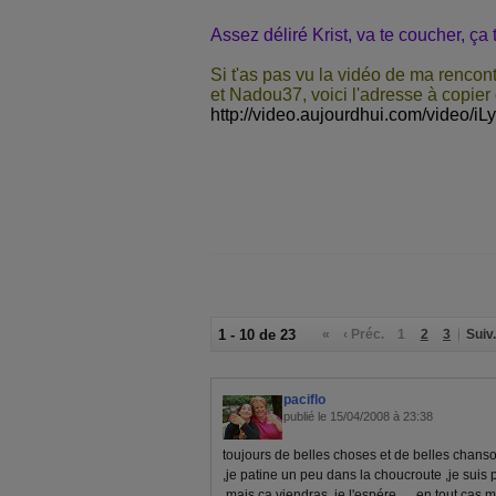
Assez déliré Krist, va te coucher, ça 
Si t'as pas vu la vidéo de ma renc
et Nadou37, voici l'adresse à copier
http://video.aujourdhui.com/video/i
1 - 10 de 23
«
‹ Préc.
1
2
3
Suiv.
paciflo
publié le 15/04/2008 à 23:38
toujours de belles choses et de belles chanso
,je patine un peu dans la choucroute ,je suis 
,mais ça viendras ,je l'espére ,,,,,en tout cas