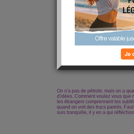
Et d'abord quand donc, les patrons
besoin de détente pour travailler cor
bonne humeur. La preuve :
Musique au bureau - Aujourdhui.co
Musique au bureau - Aujourdhui.co
Je 
Comment faire de la musique au bou
Mots-clés :
musique
instruments
On n'a pas de pétrole, mais on a q
d'idées. Comment voulez vous que no
les étrangers comprennent les subtil
quand on voit des trucs pareils. Faut
suis tranquille, il y en a qui réfléchisse 