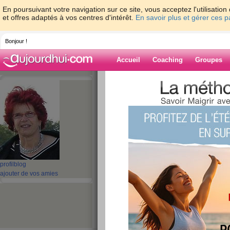
En poursuivant votre navigation sur ce site, vous acceptez l'utilisati
et offres adaptés à vos centres d'intérêt.
En savoir plus et gérer ces 
Bonjour !
Accueil
Coaching
Groupes
Accueil
>
espaces
>
krist31
> Pour moi, ce
Blog de krist31
aide blog
Pour moi, ce sera 
aujourd'hui!!!!
profil
blog
ajouter de vos amies
publié le 14/04/2008 à 23:27
et pour toi? moi je vais buller, traine
refaire le monde.
Pas évident, mais si personne n'essaie