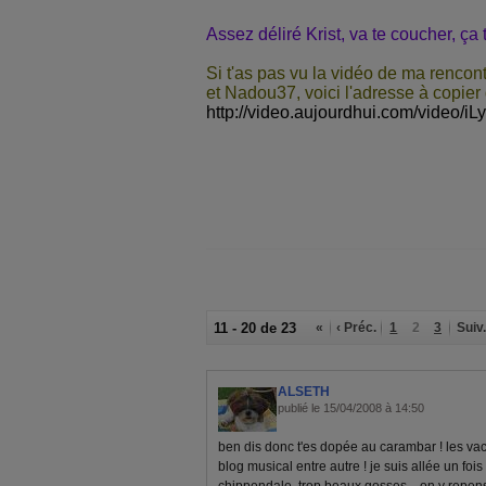
Assez déliré Krist, va te coucher, ça 
Si t'as pas vu la vidéo de ma renc
et Nadou37, voici l'adresse à copier
http://video.aujourdhui.com/video/i
11 - 20 de 23
«
‹ Préc.
1
2
3
Suiv.
ALSETH
publié le 15/04/2008 à 14:50
ben dis donc t'es dopée au carambar ! les vaca
blog musical entre autre ! je suis allée un foi