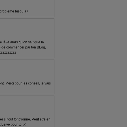
 probleme bisou a+
 lève alors qu'on sait que la
coup de commencer par ton BLog,
izzzzzzzzzz
nt..Merci pour les conseil, je vais
ier si tout fonctionne. Peut être en
usive pour toi ;-)