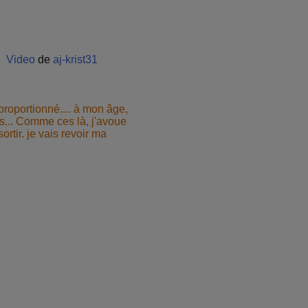
Video
de
aj-krist31
roportionné.... à mon âge,
es... Comme ces là, j'avoue
rtir. je vais revoir ma