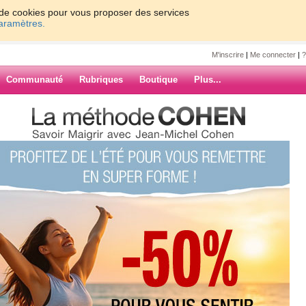
on de cookies pour vous proposer des services
paramètres.
M'inscrire
|
Me connecter
|
?
Communauté
Rubriques
Boutique
Plus...
 sera détente aujourd'hui!!!!
détente
r, rêver et pourquoi pas
ARCHIVES
 on n'en sortira pas !!!!!