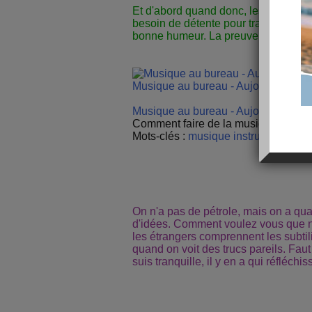
Et d'abord quand donc, les patrons
besoin de détente pour travailler cor
bonne humeur. La preuve :
Musique au bureau - Aujourdhui.co
Musique au bureau - Aujourdhui.co
Comment faire de la musique au bou
Mots-clés :
musique
instruments
On n'a pas de pétrole, mais on a q
d'idées. Comment voulez vous que no
les étrangers comprennent les subtil
quand on voit des trucs pareils. Faut
suis tranquille, il y en a qui réfléchisse 