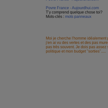
Povre France - Aujourdhui.com
T'y comprend quelque chose toi?
Mots-clés :
mots
panneaux
Moi je cherche l'homme idéalement p
j'en ai vu des vertes et des pas mur
pas très souvent. Je dois pas assez so
politique et mon budget "sorties".....