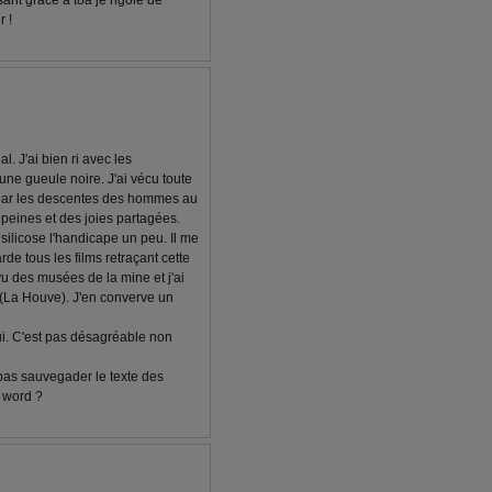
ant grâce à toa je rigole de
r !
al. J'ai bien ri avec les
d'une gueule noire. J'ai vécu toute
par les descentes des hommes au
 peines et des joies partagées.
ilicose l'handicape un peu. Il me
de tous les films retraçant cette
vu des musées de la mine et j'ai
e (La Houve). J'en converve un
ui. C'est pas désagréable non
t pas sauvegader le texte des
 word ?