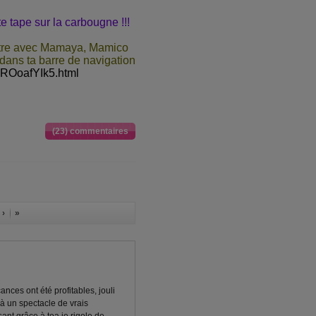
te tape sur la carbougne !!!
ontre avec Mamaya, Mamico
 dans ta barre de navigation
LyROoafYIk5.html
(23) commentaires
 ›
»
nces ont été profitables, jouli
s à un spectacle de vrais