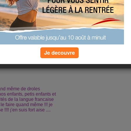
 comprendrons qu'on a
rectement dans la joie et la
m
m
Je decouvre
lot
Video
de
aj-krist31
uand même de droles
s enfants, petis enfants et
ités de la langue francaise
 le faire quand même !!! je
!!!! j'en suis fort aise ....