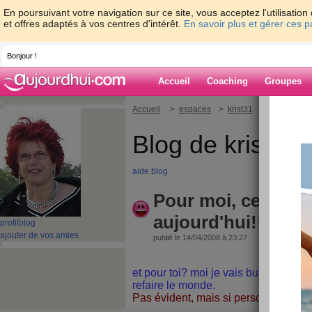
En poursuivant votre navigation sur ce site, vous acceptez l'utilisati
et offres adaptés à vos centres d'intérêt.
En savoir plus et gérer ces 
Bonjour !
Accueil
Coaching
Groupes
Accueil
>
espaces
>
krist31
> Pour moi, ce
Blog de krist31
aide blog
Pour moi, ce sera 
aujourd'hui!!!!
profil
blog
ajouter de vos amies
publié le 14/04/2008 à 23:27
et pour toi? moi je vais buller, traine
refaire le monde.
Pas évident, mais si personne n'essaie