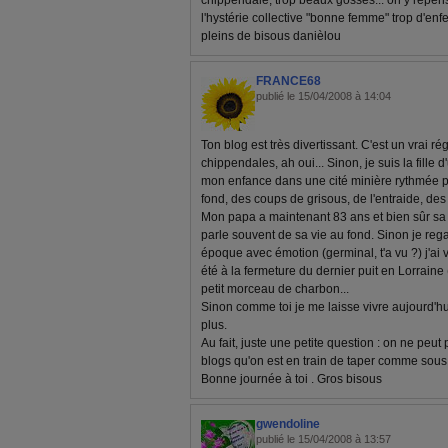
chippendale, trop beaux gosses... on y repens
l'hystérie collective "bonne femme" trop d'enfe
pleins de bisous danièlou
FRANCE68
publié le 15/04/2008 à 14:04
Ton blog est très divertissant. C'est un vrai rég
chippendales, ah oui... Sinon, je suis la fille 
mon enfance dans une cité minière rythmée 
fond, des coups de grisous, de l'entraide, des
Mon papa a maintenant 83 ans et bien sûr sa s
parle souvent de sa vie au fond. Sinon je regar
époque avec émotion (germinal, t'a vu ?) j'ai 
été à la fermeture du dernier puit en Lorrain
petit morceau de charbon...
Sinon comme toi je me laisse vivre aujourd'h
plus.
Au fait, juste une petite question : on ne peu
blogs qu'on est en train de taper comme sous
Bonne journée à toi . Gros bisous
gwendoline
publié le 15/04/2008 à 13:57