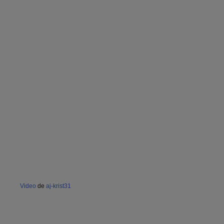
Video
de
aj-krist31