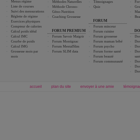
Menus régime
Méthodes Naturelles
Témoignages
For
Liste de courses
Méthode Chrono-
Quiz
Gro
Suivi des mensurations
Géno-Nutrition
Ma
Réglette de régime
Coaching Grossesse
Bea
FORUM
Exercices physiques
Compteur de calories
Forum minceur
FORUM PREMIUM
DO
Calcul poids idéal
Forum cuisine
Calcul IMC
Forum Savoir Maigrir
Forum grossesse
Dos
Courbe de poids
Forum Montignac
Forum maman bébé
Dos
Calcul IMG
Forum MentalSlim
Forum psycho
Dos
Grossesse mois par
Forum SLIM data
Forum forme santé
Dos
mois
Forum beauté
san
Forum communauté
Dos
Dos
Dos
accueil
plan du site
envoyer à une amie
témoigna
Forum minceur
Forum cuisine
Commencer un régime
boissons, vins et cocktails
Alimentation équilibrée et nutrition
astuces et bons plans
Minceur
Recette cuisine
exercices physiques
recette facile
produits minceur
Recette poulet