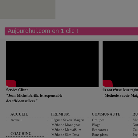
Aujourdhui.com en 1 clic !
Service Client
ils ont réussi leur rég
"Jean-Michel Berille, le responsable
- Méthode Savoir Maig
des télé-conseillers."
ACCUEIL
PREMIUM
COMMUNAUTÉ
RU
Accueil
Régime Savoir Maigrir
Groupes
Min
Méthode Montignac
Blogs
Nut
Méthode MentalSlim
Rencontres
Cui
COACHING
Méthode Slim Data
Bons plans
Psy