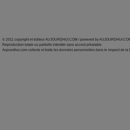
Tags
:
ventre plat
|
maigrir des fesses
|
abdominaux
|
régime américain
|
régime mayo
|
Découvrez aussi
:
exercices abdominaux
|
recette wok
|
ANXA Partenaires
:
Recette
de cuisine |
Recette cuisine
|
© 2011 copyright et éditeur AUJOURDHUI.COM / powered by AUJOURDHUI.CO
Reproduction totale ou partielle interdite sans accord préalable.
Aujourdhui.com collecte et traite les données personnelles dans le respect de la 