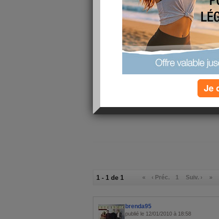
Ma machine à laver qui m'avait inondé la moitie
changée, du coups j'ai pris un après midi pour
et j'en suis à mon troisième cycle de lavage... ç
Toujours pas motivée pour préparer mon devoir 
petit peu de relache coté cérébral histoire de n
un peu chargé au bureau déjà alors en fin de jo
plus de mal à me mettre à étudier...ça va bien re
Encore une fois chapeaux aux Palourdes Sportive
Je 
traine mais je reviens de loin, alors je me motive
à fond !!! Faut juste que je pense à m'échauffer p
au réveil...LOL !
1 - 1 de 1
«
‹ Préc.
1
Suiv. ›
»
brenda95
publié le 12/01/2010 à 18:58