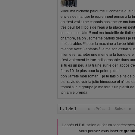
kikou ma bichette palourde !!! contente que tu t
envies de manger te reprennent pense à la
ah c'est vrai tu ne connais pas encore ma fameu
très peur lol !!! bois de l'eau à la place en pe
sentation se faim !! moi ma bouteille de flotte 
chambre, salon , et meme parfois dehors je
inséparables !!! pour la machine à lavée hihii
mienne avec 3 enfants à la maison c'etait plut
m'en etre racheter une meme si la banquiere fa
c'est vraiement le truc indispensable dans un
si tu es un peu à la traine sur le défi abdos c'
feras 10 de plus pour la peine ptdr !!!
bon j'arrete mon roman !! je te fais pleins de b
ps : ravie de voir ta jolie frimousse et n'hesite
trombi sur le groupe je me ferais un plaisir de 
ton amie brenda
1 - 1 de 1
«
‹ Préc.
1
Suiv. ›
»
L’accès et l’utilisation du forum sont réser
Vous pouvez vous
inscrire gratu