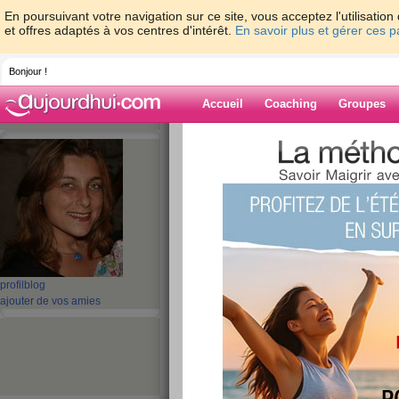
En poursuivant votre navigation sur ce site, vous acceptez l'utilisati
et offres adaptés à vos centres d'intérêt.
En savoir plus et gérer ces 
Bonjour !
Accueil
Coaching
Groupes
Accueil
>
espaces
>
koalito
> Le retour d
Blog de koalito
aide blog
Le retour de la Ra
publié le 12/01/2010 à 18:25
profil
blog
ajouter de vos amies
Enfin une journée sans craquage !!! Bon, je vou
finie, mais j'ai réussi à me réconforter autremen
abdos, j'ai eu de très belles courbattures au réve
ce matin s'était juste "mission impossible" de f
abdominale !!!