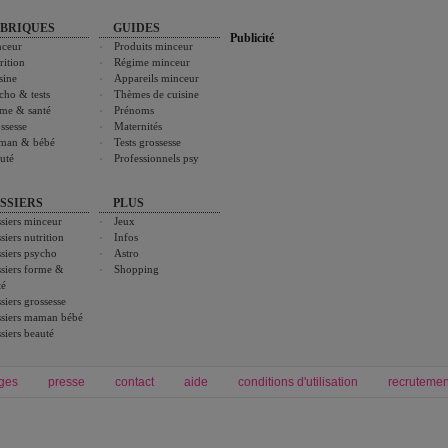
BRIQUES
GUIDES
Publicité
ceur
Produits minceur
rition
Régime minceur
sine
Appareils minceur
cho & tests
Thèmes de cuisine
me & santé
Prénoms
ssesse
Maternités
man & bébé
Tests grossesse
uté
Professionnels psy
SSIERS
PLUS
siers minceur
Jeux
siers nutrition
Infos
siers psycho
Astro
siers forme &
Shopping
té
siers grossesse
siers maman bébé
siers beauté
ges
presse
contact
aide
conditions d'utilisation
recrutemen
Forum grossesse et bébé
Forum psychologie
envie de bébé et de devenir maman
développement personnel et spiritua