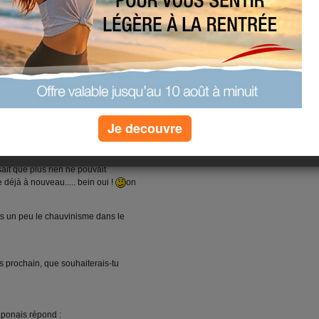
anger la peinture, nettoyer les pinceaux
 faire un petit coucou et vous
l'ennui c'est encore le rire....
Je decouvre
ai à nouveau demain où une
 repassage.... Mon mari a réussi à
u'une lingette de décolor'stop a
isait que plus rien ne pouvait
 déjà à nouveau..... bein oui !
on
ons un peu le chauvinisme dans le
is prochain, que souhaiterais-tu
Japonais répond :