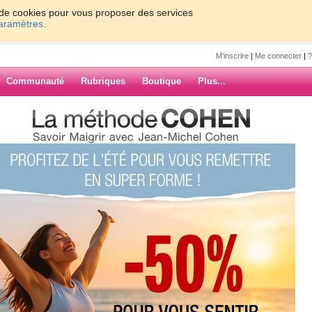
on de cookies pour vous proposer des services
paramètres.
M'inscrire
|
Me connecter
|
?
Communauté
Rubriques
Boutique
Plus...
nt je me repose !
me repose !
ARCHIVES