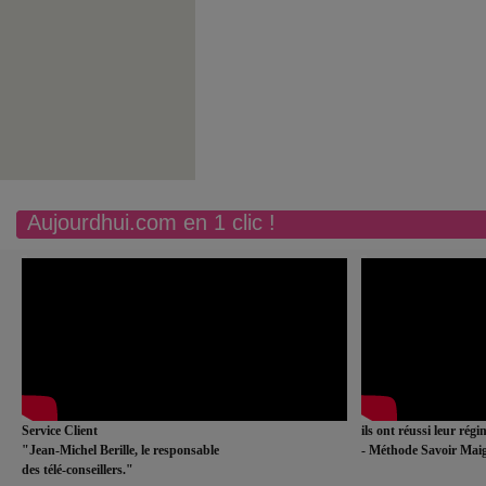
Aujourdhui.com en 1 clic !
Service Client
ils ont réussi leur rég
"Jean-Michel Berille, le responsable
- Méthode Savoir Maig
des télé-conseillers."