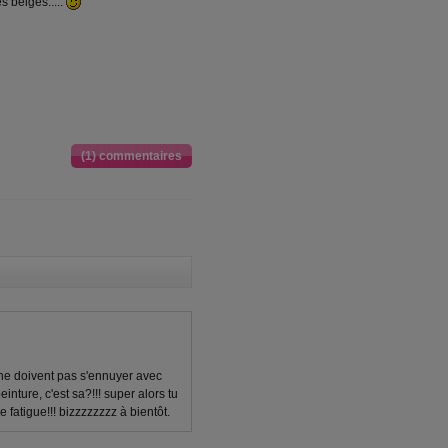
 belges.....
(1) commentaires
 ne doivent pas s'ennuyer avec
 peinture, c'est sa?!!! super alors tu
 fatigue!!! bizzzzzzzz à bientôt.