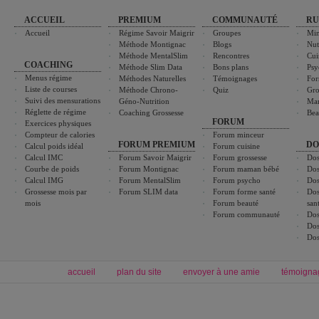
ACCUEIL
PREMIUM
COMMUNAUTÉ
RU
Accueil
Régime Savoir Maigrir
Groupes
Min
Méthode Montignac
Blogs
Nut
Méthode MentalSlim
Rencontres
Cui
COACHING
Méthode Slim Data
Bons plans
Psy
Menus régime
Méthodes Naturelles
Témoignages
For
Liste de courses
Méthode Chrono-
Quiz
Gro
Suivi des mensurations
Géno-Nutrition
Ma
Réglette de régime
Coaching Grossesse
Bea
FORUM
Exercices physiques
Compteur de calories
Forum minceur
FORUM PREMIUM
DO
Calcul poids idéal
Forum cuisine
Calcul IMC
Forum Savoir Maigrir
Forum grossesse
Dos
Courbe de poids
Forum Montignac
Forum maman bébé
Dos
Calcul IMG
Forum MentalSlim
Forum psycho
Dos
Grossesse mois par
Forum SLIM data
Forum forme santé
Dos
mois
Forum beauté
san
Forum communauté
Dos
Dos
Dos
accueil
plan du site
envoyer à une amie
témoigna
Forum minceur
Forum cuisine
Commencer un régime
boissons, vins et cocktails