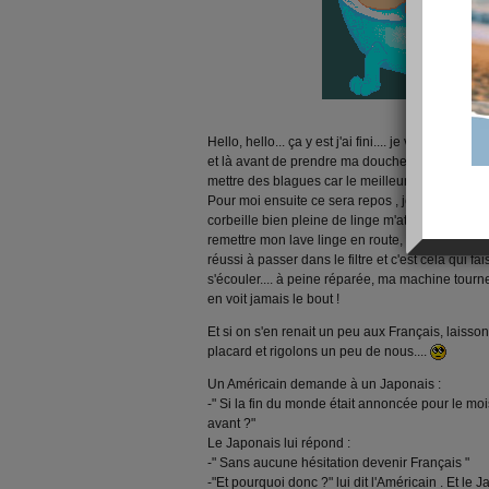
Hello, hello... ça y est j'ai fini.... je viens de r
et là avant de prendre ma douche, je viens vous
mettre des blagues car le meilleur remède contre 
Pour moi ensuite ce sera repos , je me bouger
corbeille bien pleine de linge m'attends pour le
remettre mon lave linge en route, figurez vous q
réussi à passer dans le filtre et c'est cela qui fa
s'écouler.... à peine réparée, ma machine tourne
en voit jamais le bout !
Et si on s'en renait un peu aux Français, laiss
placard et rigolons un peu de nous....
Un Américain demande à un Japonais :
-" Si la fin du monde était annoncée pour le mo
avant ?"
Le Japonais lui répond :
-" Sans aucune hésitation devenir Français "
-"Et pourquoi donc ?" lui dit l'Américain . Et le 