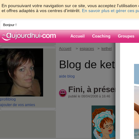
En poursuivant votre navigation sur ce site, vous acceptez l'utilisati
et offres adaptés à vos centres d'intérêt.
En savoir plus et gérer ces 
Bonjour !
Accueil
Coaching
Groupes
Accueil
>
espaces
>
kethel
> Fini, à prése
Blog de kethel
aide blog
Fini, à présent je 
publié le 08/04/2008 à 16:46
profil
blog
ajouter de vos amies