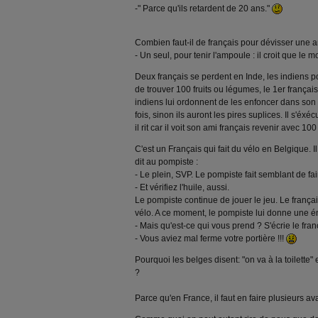
-" Parce qu'ils retardent de 20 ans."
Combien faut-il de français pour dévisser une 
- Un seul, pour tenir l'ampoule : il croit que le 
Deux français se perdent en Inde, les indiens 
de trouver 100 fruits ou légumes, le 1er françai
indiens lui ordonnent de les enfoncer dans son 
fois, sinon ils auront les pires suplices. Il s'éx
il rit car il voit son ami français revenir avec 1
C'est un Français qui fait du vélo en Belgique. Il
dit au pompiste :
- Le plein, SVP. Le pompiste fait semblant de fair
- Et vérifiez l'huile, aussi.
Le pompiste continue de jouer le jeu. Le françai
vélo. A ce moment, le pompiste lui donne une 
- Mais qu'est-ce qui vous prend ? S'écrie le franç
- Vous aviez mal ferme votre portière !!!
Pourquoi les belges disent: "on va à la toilette" e
?
Parce qu'en France, il faut en faire plusieurs av