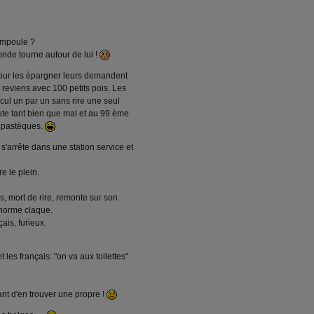
ampoule ?
monde tourne autour de lui !
pour les épargner leurs demandent
s reviens avec 100 petits pois. Les
cul un par un sans rire une seul
écute tant bien que mal et au 99 ème
00 pastèques.
 s'arrête dans une station service et
e le plein.
s, mort de rire, remonte sur son
énorme claque.
ais, furieux.
t les français: "on va aux toilettes"
ant d'en trouver une propre !