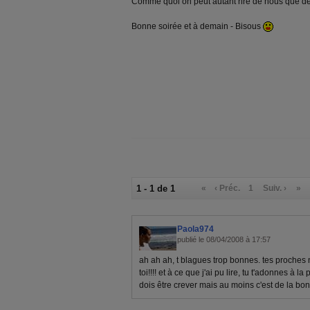
Comme quoi on peut autant rire de nous que des
Bonne soirée et à demain - Bisous
1 - 1 de 1
«
‹ Préc.
1
Suiv. ›
»
Paola974
publié le 08/04/2008 à 17:57
ah ah ah, t blagues trop bonnes. tes proches
toi!!!! et à ce que j'ai pu lire, tu t'adonnes à la
dois être crever mais au moins c'est de la bone