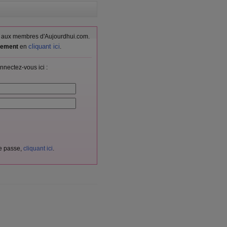
vés aux membres d'Aujourdhui.com.
cliquant ici
itement
en
.
nnectez-vous ici :
de passe,
cliquant ici
.