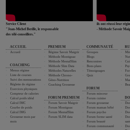
Service Client
ils ont réussi leur rég
"Jean-Michel Berille, le responsable
- Méthode Savoir Maig
des télé-conseillers."
ACCUEIL
PREMIUM
COMMUNAUTÉ
RU
Accueil
Régime Savoir Maigrir
Groupes
Min
Méthode Montignac
Blogs
Nut
Méthode MentalSlim
Rencontres
Cui
COACHING
Méthode Slim Data
Bons plans
Psy
Menus régime
Méthodes Naturelles
Témoignages
For
Liste de courses
Méthode Chrono-
Quiz
Gro
Suivi des mensurations
Géno-Nutrition
Ma
Réglette de régime
Coaching Grossesse
Bea
FORUM
Exercices physiques
Compteur de calories
Forum minceur
FORUM PREMIUM
DO
Calcul poids idéal
Forum cuisine
Calcul IMC
Forum Savoir Maigrir
Forum grossesse
Dos
Courbe de poids
Forum Montignac
Forum maman bébé
Dos
Calcul IMG
Forum MentalSlim
Forum psycho
Dos
Grossesse mois par
Forum SLIM data
Forum forme santé
Dos
mois
Forum beauté
san
Forum communauté
Dos