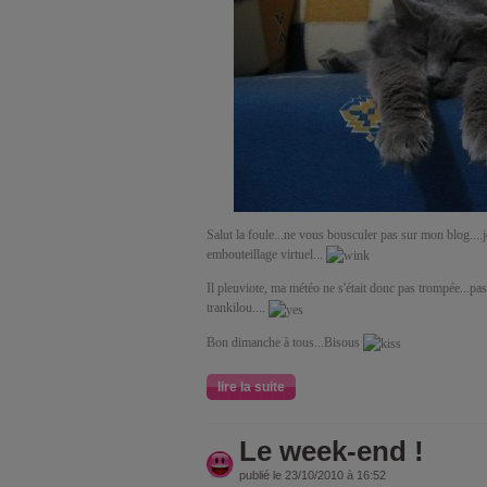
Salut la foule...ne vous bousculer pas sur mon blog....
embouteillage virtuel...
Il pleuviote, ma météo ne s'était donc pas trompée...pas
trankilou....
Bon dimanche à tous...Bisous
lire la suite
Le week-end !
publié le 23/10/2010 à 16:52