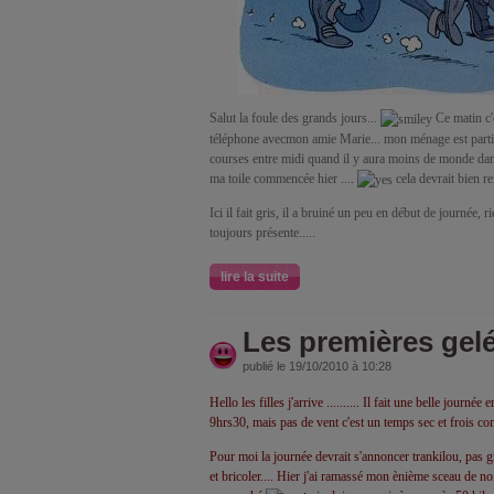
Salut la foule des grands jours...
Ce matin c'
téléphone avecmon amie Marie... mon ménage est partielle
courses entre midi quand il y aura moins de monde dan
ma toile commencée hier ....
cela devrait bien r
Ici il fait gris, il a bruiné un peu en début de journée,
toujours présente.....
lire la suite
Les premières gelé
publié le 19/10/2010 à 10:28
Hello les filles j'arrive .......... Il fait une belle journé
9hrs30, mais pas de vent c'est un temps sec et frois c
Pour moi la journée devrait s'annoncer trankilou, pas
et bricoler.... Hier j'ai ramassé mon ènième sceau de no