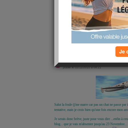
Salut à celles qui passeront par là... Me voilà de reto
moi après mon séjour en Alsace... un séjour bien rempli,
petits soucis familiaux. Je suis repartie sereine en esp
courte durée...
Ma semaine a été bien remplie, ménage, commissions, re
ragoutant, mais qui nous attend toujours après quelque
lire la suite
Je 
Jour J - 1 !
publié le 02/11/2010 à 08:21
Salut la foule (j'me marre car pas un chat ne passe par ic
tentative, mais je crois bien qu'une fois encore mon ami
Je serais donc brève, juste pour vous dire ...enfin à c
blog... que je vais m'absenter jusqu'au 23 Novembre... 