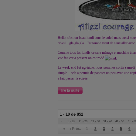
Hello, c'est un beau lundi sous le soleil mais aussi sou
réveil... gla gla gla ...l'automne vient de s'installer avec
Comme tous les lundis ce sera ménage et machine à lave
vite fait car à présent on est rodé
Le week-end fut agréable, nous sommes sortis samedi soi
simple... cela a permis de papoter un peu avec une copi
a fait passer la soirée
lire la suite
1 - 10 de 852
«
1 - 10
11 - 20
21 - 30
31 - 40
41 - 50
51 - 6
«
‹ Préc.
1
2
3
4
5
6