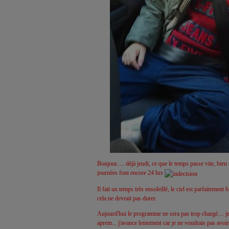
Bonjour..... déjà jeudi, ce que le temps passe vite, bien 
journées font encore 24 hrs
Il fait un temps très ensoleillé, le ciel est parfaitemen
cela ne devrait pas durer.
Aujourd'hui le programme ne sera pas trop chargé.... je
aprem... j'avance lentement car je ne voudrais pas avoir à