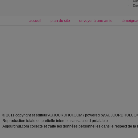
Dos
Dos
accueil
plan du site
envoyer à une amie
témoigna
Forum minceur
Forum cuisine
Commencer un régime
boissons, vins et cocktails
Alimentation équilibrée et nutrition
astuces et bons plans
Minceur
Recette cuisine
exercices physiques
recette facile
produits minceur
Recette poulet
Tags
:
ventre plat
|
maigrir des fesses
|
abdominaux
|
régime américain
|
régime mayo
|
Découvrez aussi
:
exercices abdominaux
|
recette wok
|
ANXA Partenaires
:
Recette
de cuisine |
Recette cuisine
|
© 2011 copyright et éditeur AUJOURDHUI.COM / powered by AUJOURDHUI.CO
Reproduction totale ou partielle interdite sans accord préalable.
Aujourdhui.com collecte et traite les données personnelles dans le respect de la 