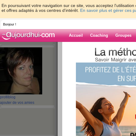
En poursuivant votre navigation sur ce site, vous acceptez l'utilisati
et offres adaptés à vos centres d'intérêt.
En savoir plus et gérer ces 
Bonjour !
Accueil
Coaching
Groupes
Accueil
>
espaces
>
kethel
Blog de kethel
aide blog
1 - 10 de 852
profil
blog
«
1 - 10
11 - 20
21 - 30
31 - 40
41 - 50
51 - 6
ajouter de vos amies
«
‹ Préc.
1
2
3
4
5
6
Dimanche !
publié le 13/02/2011 à 10:38