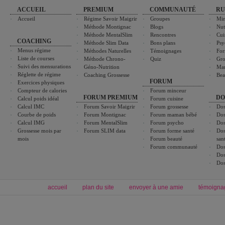
ACCUEIL
PREMIUM
COMMUNAUTÉ
RU
Accueil
Régime Savoir Maigrir
Groupes
Min
Méthode Montignac
Blogs
Nut
Méthode MentalSlim
Rencontres
Cui
COACHING
Méthode Slim Data
Bons plans
Psy
Menus régime
Méthodes Naturelles
Témoignages
For
Liste de courses
Méthode Chrono-
Quiz
Gro
Suivi des mensurations
Géno-Nutrition
Ma
Réglette de régime
Coaching Grossesse
Bea
FORUM
Exercices physiques
Compteur de calories
Forum minceur
FORUM PREMIUM
DO
Calcul poids idéal
Forum cuisine
Calcul IMC
Forum Savoir Maigrir
Forum grossesse
Dos
Courbe de poids
Forum Montignac
Forum maman bébé
Dos
Calcul IMG
Forum MentalSlim
Forum psycho
Dos
Grossesse mois par
Forum SLIM data
Forum forme santé
Dos
mois
Forum beauté
san
Forum communauté
Dos
Dos
Dos
accueil
plan du site
envoyer à une amie
témoigna
Forum minceur
Forum cuisine
Commencer un régime
boissons, vins et cocktails