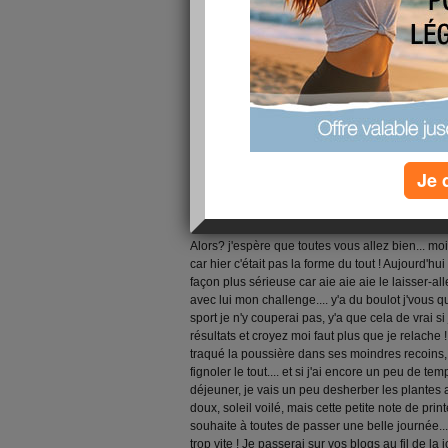
Je 
Alors? j'espère que toutes vous allez bien... moi
car hier c'était pas la forme du tout ! Aujourd'
façon plus sérieuse car aie aie aie le laisser-all
avec lui mon challenge.... y'a du boulot j'vous
sport je n'y couperai pas, y'a que cela de vrai s
résultats et croyez moi faut plus que je relache 
traqué la poussière dans ses moindres recoins,
fignoler le tout.... et si j'ai encore un peu de t
déjeuner, je vais un peu desherber les plantes a
doux, soleil voilé, mais cette petite note de pr
souhaite à toutes de passer une belle journée..
trop vite ! Je passerai sur vos blogs au fil de la