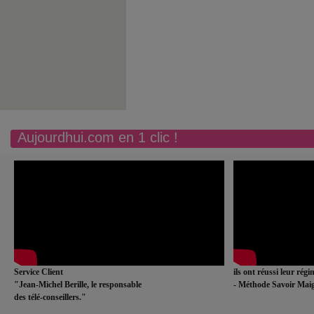
Aujourdhui.com en 1 clic !
Service Client
ils ont réussi leur rég
"Jean-Michel Berille, le responsable
- Méthode Savoir Maig
des télé-conseillers."