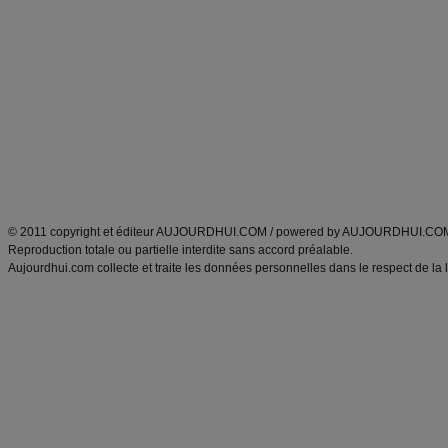
Alimentation équilibrée et nutrition
astuces et bons plans
Minceur
Recette cuisine
exercices physiques
recette facile
produits minceur
Recette poulet
Tags
:
ventre plat
|
maigrir des fesses
|
abdominaux
|
régime américain
|
régime mayo
|
Découvrez aussi
:
exercices abdominaux
|
recette wok
|
ANXA Partenaires
:
Recette
de cuisine |
Recette cuisine
|
© 2011 copyright et éditeur AUJOURDHUI.COM / powered by AUJOURDHUI.CO
Reproduction totale ou partielle interdite sans accord préalable.
Aujourdhui.com collecte et traite les données personnelles dans le respect de la 