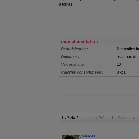
à toutes !
mon alimentation
Petit-déjeuner :
2 cracottes b
Déjeuner :
escalope de v
Verres d'eau :
10
Calories consommées :
0 kcal
1 - 3 de 3
«
‹ Préc.
1
Suiv. ›
»
yolande1