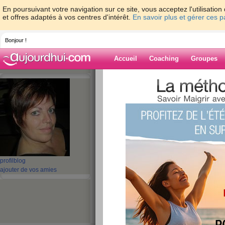
En poursuivant votre navigation sur ce site, vous acceptez l'utilisati
et offres adaptés à vos centres d'intérêt.
En savoir plus et gérer ces 
Bonjour !
Accueil
Coaching
Groupes
Accueil
>
espaces
>
kethel
> Mi parcours..
Blog de kethel
aide blog
Mi parcours..... !
publié le 20/02/2008 à 10:28
profil
blog
ajouter de vos amies
Bonjour les copines,