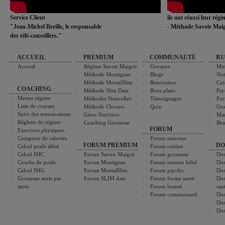
Service Client
ils ont réussi leur rég
"Jean-Michel Berille, le responsable
- Méthode Savoir Maig
des télé-conseillers."
ACCUEIL
PREMIUM
COMMUNAUTÉ
RU
Accueil
Régime Savoir Maigrir
Groupes
Min
Méthode Montignac
Blogs
Nut
Méthode MentalSlim
Rencontres
Cui
COACHING
Méthode Slim Data
Bons plans
Psy
Menus régime
Méthodes Naturelles
Témoignages
For
Liste de courses
Méthode Chrono-
Quiz
Gro
Suivi des mensurations
Géno-Nutrition
Ma
Réglette de régime
Coaching Grossesse
Bea
FORUM
Exercices physiques
Compteur de calories
Forum minceur
FORUM PREMIUM
DO
Calcul poids idéal
Forum cuisine
Calcul IMC
Forum Savoir Maigrir
Forum grossesse
Dos
Courbe de poids
Forum Montignac
Forum maman bébé
Dos
Calcul IMG
Forum MentalSlim
Forum psycho
Dos
Grossesse mois par
Forum SLIM data
Forum forme santé
Dos
mois
Forum beauté
san
Forum communauté
Dos
Dos
Dos