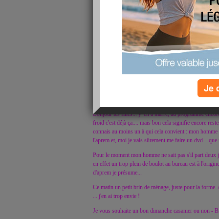
Je 
Bonjour les filles... y 'en a marre, au programme encore 
froid c'est déjà ça.... mais bon cela signifie encore reste
connais au moins un à qui cela convient : mon homme ..
l'aprem et, moi je vais sûrement me faire un dvd... que m
Pour le moment mon homme ne sait pas s'il part deux 
en effet un trop plein de boulot au bureau est à l'origine 
d'aprem je présume...
Ce matin un petit brin de ménage, juste pour la forme. 
... j'en ai trop envie !
Je vous souhaite un bon dimanche casanier ou non - B