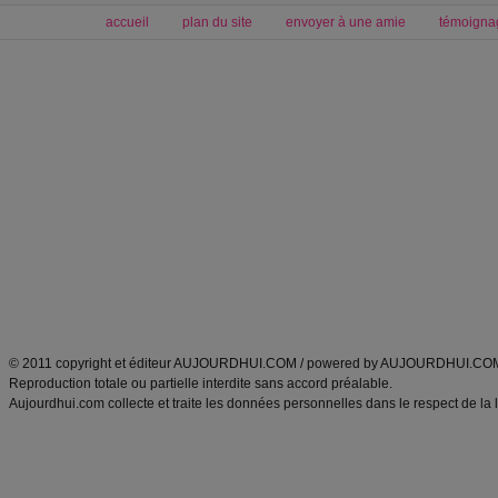
accueil
plan du site
envoyer à une amie
témoigna
Forum minceur
Forum cuisine
Commencer un régime
boissons, vins et cocktails
Alimentation équilibrée et nutrition
astuces et bons plans
Minceur
Recette cuisine
exercices physiques
recette facile
produits minceur
Recette poulet
Tags
:
ventre plat
|
maigrir des fesses
|
abdominaux
|
régime américain
|
régime mayo
|
Découvrez aussi
:
exercices abdominaux
|
recette wok
|
ANXA Partenaires
:
Recette
de cuisine |
Recette cuisine
|
© 2011 copyright et éditeur AUJOURDHUI.COM / powered by AUJOURDHUI.CO
Reproduction totale ou partielle interdite sans accord préalable.
Aujourdhui.com collecte et traite les données personnelles dans le respect de la 