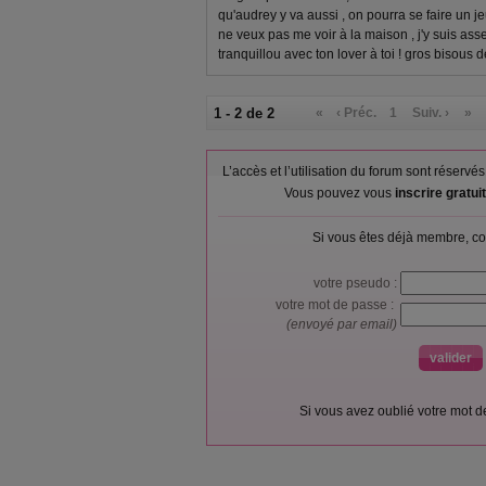
qu'audrey y va aussi , on pourra se faire un je
ne veux pas me voir à la maison , j'y suis as
tranquillou avec ton lover à toi ! gros bisous d
1 - 2 de 2
«
‹ Préc.
1
Suiv. ›
»
L’accès et l’utilisation du forum sont réser
Vous pouvez vous
inscrire gratu
Si vous êtes déjà membre, co
votre pseudo :
votre mot de passe :
(envoyé par email)
Si vous avez oublié votre mot 