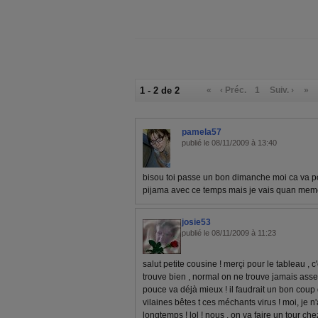
1 - 2 de 2
«
‹ Préc.
1
Suiv. ›
»
pamela57
publié le 08/11/2009 à 13:40
bisou toi passe un bon dimanche moi ca va po
pijama avec ce temps mais je vais quan meme 
josie53
publié le 08/11/2009 à 11:23
salut petite cousine ! merçi pour le tableau , c
trouve bien , normal on ne trouve jamais assez
pouce va déjà mieux ! il faudrait un bon coup 
vilaines bêtes t ces méchants virus ! moi, je n
longtemps ! lol ! nous , on va faire un tour che