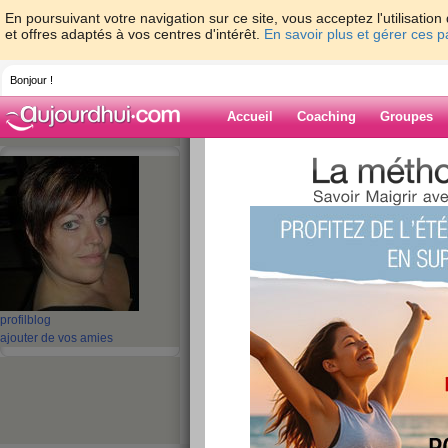
En poursuivant votre navigation sur ce site, vous acceptez l'utilisati
et offres adaptés à vos centres d'intérêt.
En savoir plus et gérer ces 
Bonjour !
Accueil
Coaching
Groupes
Accueil
>
espaces
>
kethel
> Dimanche a
Blog de kethel
aide blog
Dimanche au chau
publié le 08/11/2009 à 10:18
profil
blog
ajouter de vos amies