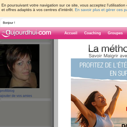
En poursuivant votre navigation sur ce site, vous acceptez l'utilisati
et offres adaptés à vos centres d'intérêt.
En savoir plus et gérer ces 
Bonjour !
Accueil
Coaching
Groupes
Accueil
>
espaces
>
kethel
> Viendra - v
Blog de kethel
aide blog
Viendra - viendra
publié le 24/10/2009 à 09:52
profil
blog
ajouter de vos amies