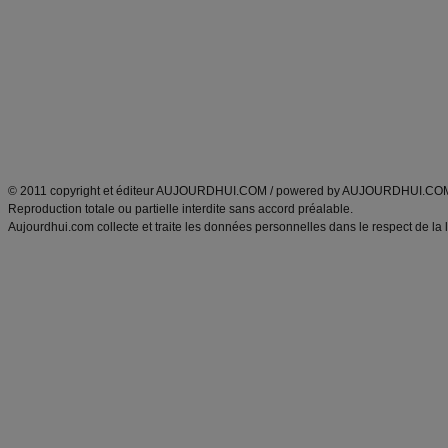
Minceur
Recette cuisine
exercices physiques
recette facile
produits minceur
Recette poulet
Tags
:
ventre plat
|
maigrir des fesses
|
abdominaux
|
régime américain
|
régime mayo
|
Découvrez aussi
:
exercices abdominaux
|
recette wok
|
ANXA Partenaires
:
Recette
de cuisine |
Recette cuisine
|
© 2011 copyright et éditeur AUJOURDHUI.COM / powered by AUJOURDHUI.CO
Reproduction totale ou partielle interdite sans accord préalable.
Aujourdhui.com collecte et traite les données personnelles dans le respect de la 