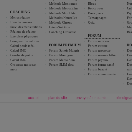
Méthode Montignac
Blogs
Nut
Méthode MentalSlim
Rencontres
Cui
COACHING
Méthode Slim Data
Bons plans
Psy
Menus régime
Méthodes Naturelles
Témoignages
For
Liste de courses
Méthode Chrono-
Quiz
Gro
Suivi des mensurations
Géno-Nutrition
Ma
Réglette de régime
Coaching Grossesse
Bea
FORUM
Exercices physiques
Compteur de calories
Forum minceur
FORUM PREMIUM
DO
Calcul poids idéal
Forum cuisine
Calcul IMC
Forum Savoir Maigrir
Forum grossesse
Dos
Courbe de poids
Forum Montignac
Forum maman bébé
Dos
Calcul IMG
Forum MentalSlim
Forum psycho
Dos
Grossesse mois par
Forum SLIM data
Forum forme santé
Dos
mois
Forum beauté
san
Forum communauté
Dos
Dos
Dos
accueil
plan du site
envoyer à une amie
témoigna
Forum minceur
Forum cuisine
Commencer un régime
boissons, vins et cocktails
Alimentation équilibrée et nutrition
astuces et bons plans