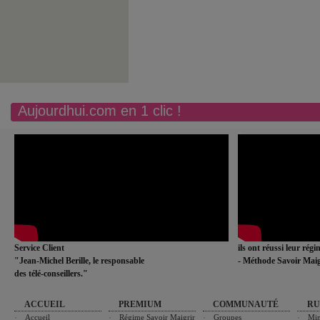
Aujourdhui.com en 1 clic !
Service Client
ils ont réussi leur rég
"Jean-Michel Berille, le responsable
- Méthode Savoir Maig
des télé-conseillers."
ACCUEIL
PREMIUM
COMMUNAUTÉ
RU
Accueil
Régime Savoir Maigrir
Groupes
Min