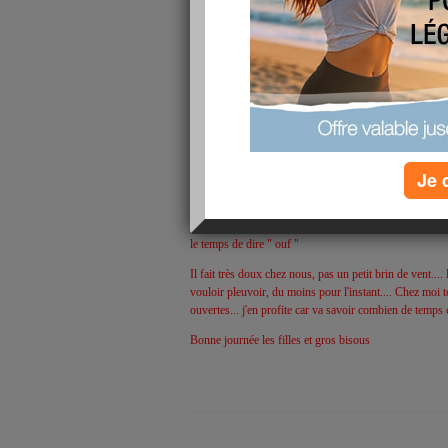
Salut la p'tite troupe..... alors il viendra ou pas mon ch
débarquer sans quoi il va devoir se justifier et on devr
lapin je ne l'accepterai pas aussi aisément que les précéd
Je 
pouvoir être tranquille
Ce matin ce sera ménage en attendant...... et ensuite je 
j'attendrai fin de l'aprem le retour de mon mari et ce sa
le temps de dire " ouf "
Il fait très doux chez nous, pas un petit brin de vent.... l
vouloir pleuvoir, du moins pour l'instant.... Chez moi 
ouvertes... j'en profite car va savoir combien de temps c
Bonne journée les filles et gros bisous