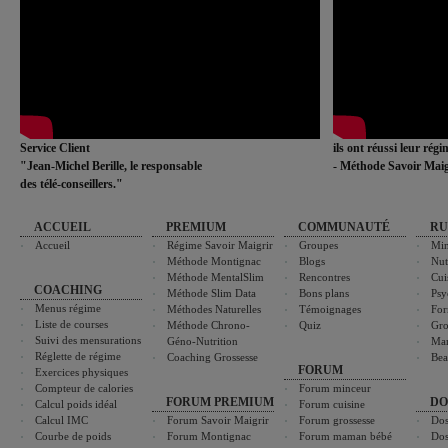
Service Client
ils ont réussi leur rég
"Jean-Michel Berille, le responsable
- Méthode Savoir Maig
des télé-conseillers."
ACCUEIL
PREMIUM
COMMUNAUTÉ
RU
Accueil
Régime Savoir Maigrir
Groupes
Min
Méthode Montignac
Blogs
Nut
Méthode MentalSlim
Rencontres
Cui
COACHING
Méthode Slim Data
Bons plans
Psy
Menus régime
Méthodes Naturelles
Témoignages
For
Liste de courses
Méthode Chrono-
Quiz
Gro
Suivi des mensurations
Géno-Nutrition
Ma
Réglette de régime
Coaching Grossesse
Bea
FORUM
Exercices physiques
Compteur de calories
Forum minceur
FORUM PREMIUM
DO
Calcul poids idéal
Forum cuisine
Calcul IMC
Forum Savoir Maigrir
Forum grossesse
Dos
Courbe de poids
Forum Montignac
Forum maman bébé
Dos