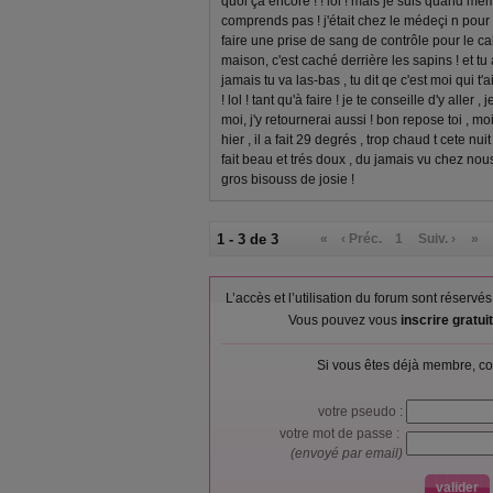
quoi çà encore ! ! lol ! mais je suis quand mê
comprends pas ! j'était chez le médeçi n pou
faire une prise de sang de contrôle pour le calc
maison, c'est caché derrière les sapins ! et t
jamais tu va las-bas , tu dit qe c'est moi qui t'
! lol ! tant qu'à faire ! je te conseille d'y aller ,
moi, j'y retournerai aussi ! bon repose toi , mo
hier , il a fait 29 degrés , trop chaud t cete nuit 
fait beau et trés doux , du jamais vu chez nous 
gros bisouss de josie !
1 - 3 de 3
«
‹ Préc.
1
Suiv. ›
»
L’accès et l’utilisation du forum sont réser
Vous pouvez vous
inscrire gratu
Si vous êtes déjà membre, co
votre pseudo :
votre mot de passe :
(envoyé par email)