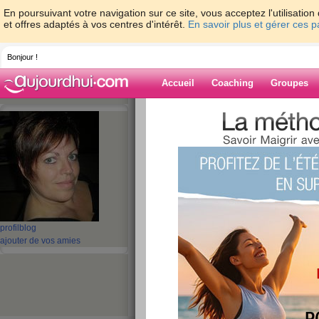
En poursuivant votre navigation sur ce site, vous acceptez l'utilisati
et offres adaptés à vos centres d'intérêt.
En savoir plus et gérer ces 
Bonjour !
Accueil
Coaching
Groupes
Accueil
>
espaces
>
kethel
> Courbaturée 
Blog de kethel
aide blog
Courbaturée de part
publié le 08/10/2009 à 10:38
profil
blog
ajouter de vos amies