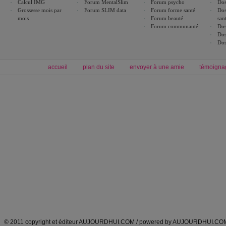
Calcul IMG
Forum MentalSlim
Forum psycho
Dos
Grossesse mois par
Forum SLIM data
Forum forme santé
Dos
mois
Forum beauté
san
Forum communauté
Dos
Dos
Dos
accueil
plan du site
envoyer à une amie
témoigna
Forum minceur
Forum cuisine
Commencer un régime
boissons, vins et cocktails
Alimentation équilibrée et nutrition
astuces et bons plans
Minceur
Recette cuisine
exercices physiques
recette facile
produits minceur
Recette poulet
Tags
:
ventre plat
|
maigrir des fesses
|
abdominaux
|
régime américain
|
régime mayo
|
Découvrez aussi
:
exercices abdominaux
|
recette wok
|
ANXA Partenaires
:
Recette
de cuisine |
Recette cuisine
|
© 2011 copyright et éditeur AUJOURDHUI.COM / powered by AUJOURDHUI.CO