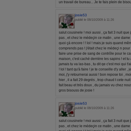
un travail de bureau... Je te fais plein de bis
josie53
publié le 08/10/2009 à 11:26
salut cousinele ! moi aussi , ça fait 3 nuit que
pas , et chez le médeçin ce matin , une dame
quoi çà encore ! ! lol ! mais je suis quand mê
comprends pas ! j'était chez le médeçi n pou
faire une prise de sang de contrôle pour le calc
maison, c'est caché derrière les sapins ! et t
jamais tu va las-bas , tu dit qe c'est moi qui t'
! lol ! tant qu'à faire ! je te conseille d'y aller ,
moi, j'y retournerai aussi ! bon repose toi , mo
hier , il a fait 29 degrés , trop chaud t cete nuit 
fait beau et trés doux , du jamais vu chez nous 
gros bisouss de josie !
josie53
publié le 08/10/2009 à 11:26
salut cousinele ! moi aussi , ça fait 3 nuit que
pas , et chez le médeçin ce matin , une dame