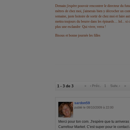
Demain j'espère pouvoir rencontrer le directeur du fut
mètres de chez moi, j'aimerais bien y décrocher un co
semaine, juste hsitoire de sortir de chez moi et faire au
mettra toujours du beurre dans les épinards.... lol... si 
plus une esclandre
Qui vivre, verra !
Bisous et bonne journée les filles
1 - 3 de 3
«
‹ Préc.
1
Suiv. ›
»
sardon59
publié le 08/10/2009 à 22:00
Merci pour ton com. J'espère que tu arriveras 
Carrefour Market. C'est super pour le contact