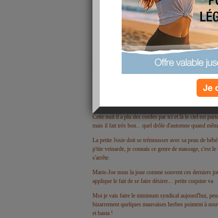
Coucou les cop's .... aie aie ce matin je me suis levée c
je suis courbaturée des épaules aux chevilles
... cela f
mais aujourd'hui cela était au point de me contrarier...
s'estompe.... bizarre
Je 
Je suis à jour de tout et jen ai profité pour passer un 
dans mes jeunes années avec ce site... il m'éclate les jou
Cette nuit il a plu des cordes par ici et là le ciel est pa
mais il fait très bon... quel drôle d'automne quand même
La petite Josie doit se trémousser avec sa peau de bébé..
p'tite veinarde, je connais ce genre de massage, c'est le 
s'arrête
Marie-Joe nous la joue comme souvent ces derniers jours
applique le fait de se faire désirer.... petite coquine va
Moi je vais faire le minimum syndical aujourd'hui, peu
bizarrement quelques mauvaises herbes pointent à nouve
et basta !