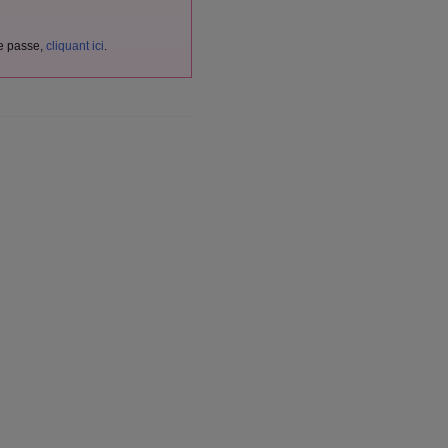
de passe,
cliquant ici
.