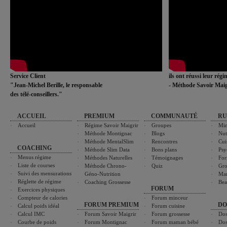
Service Client
ils ont réussi leur rég
"Jean-Michel Berille, le responsable
- Méthode Savoir Maig
des télé-conseillers."
ACCUEIL
PREMIUM
COMMUNAUTÉ
RU
Accueil
Régime Savoir Maigrir
Groupes
Min
Méthode Montignac
Blogs
Nut
Méthode MentalSlim
Rencontres
Cui
COACHING
Méthode Slim Data
Bons plans
Psy
Menus régime
Méthodes Naturelles
Témoignages
For
Liste de courses
Méthode Chrono-
Quiz
Gro
Suivi des mensurations
Géno-Nutrition
Ma
Réglette de régime
Coaching Grossesse
Bea
FORUM
Exercices physiques
Compteur de calories
Forum minceur
FORUM PREMIUM
DO
Calcul poids idéal
Forum cuisine
Calcul IMC
Forum Savoir Maigrir
Forum grossesse
Dos
Courbe de poids
Forum Montignac
Forum maman bébé
Dos