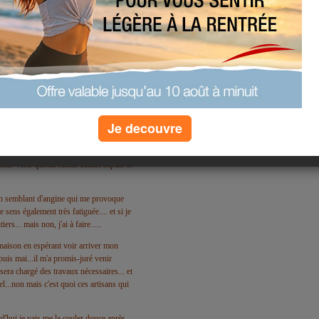
Je decouvre
break... me voilà en cette matinée douce et
eur verte qui lui faisait défaut depuis le
i un semblant d'angine qui me provoque
 sens également très fatiguée.... et si je
ers... mais non, j'ai à faire.....
a maison en espérant voir arriver mon
puis mai...il m'a promis-juré venir
sera chargé des travaux nécessaires... et
...non mais c'est quoi ces artisans qui
d'hui je vais me la couler douce après