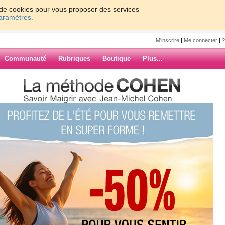
on de cookies pour vous proposer des services
paramètres.
M'inscrire
|
Me connecter
|
?
Communauté
Rubriques
Boutique
Plus...
de retour !
our !
ARCHIVES