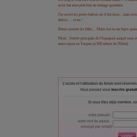
avoir fait mon petit brin de ménage quotidien.
J'ai ouvert les portes balcon car il fait doux... mais av
dehors .... et toc !
Bonne journée les filles.... Marie-Joe tu me bipes qua
Photo : l'entrée principale de l'Aquapark auquel nous av
notre séjour en Turquie (à 300 mètres de l'Hôtel)
L’accès et l’utilisation du forum sont réser
Vous pouvez vous
inscrire gratu
Si vous êtes déjà membre, co
votre pseudo :
votre mot de passe :
(envoyé par email)