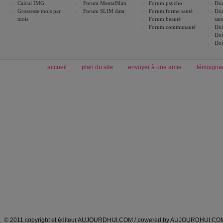
Calcul IMG
Forum MentalSlim
Forum psycho
Dos
Grossesse mois par
Forum SLIM data
Forum forme santé
Dos
mois
Forum beauté
san
Forum communauté
Dos
Dos
Dos
accueil
plan du site
envoyer à une amie
témoigna
Forum minceur
Forum cuisine
Commencer un régime
boissons, vins et cocktails
Alimentation équilibrée et nutrition
astuces et bons plans
Minceur
Recette cuisine
exercices physiques
recette facile
produits minceur
Recette poulet
Tags
:
ventre plat
|
maigrir des fesses
|
abdominaux
|
régime américain
|
régime mayo
|
Découvrez aussi
:
exercices abdominaux
|
recette wok
|
ANXA Partenaires
:
Recette
de cuisine |
Recette cuisine
|
© 2011 copyright et éditeur AUJOURDHUI.COM / powered by AUJOURDHUI.CO