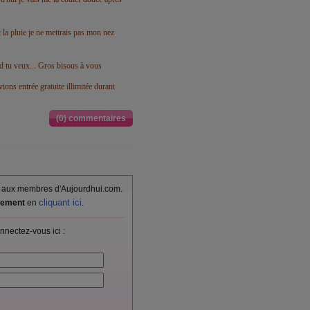
ec la pluie je ne mettrais pas mon nez
nd tu veux... Gros bisous à vous
ions entrée gratuite illimitée durant
(0) commentaires
vés aux membres d'Aujourdhui.com.
cliquant ici
itement
en
.
nnectez-vous ici :