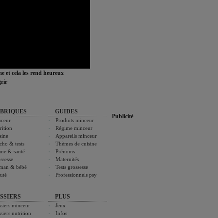
ime et cela les rend heureux
rir
BRIQUES
GUIDES
Publicité
ceur
Produits minceur
rition
Régime minceur
sine
Appareils minceur
cho & tests
Thèmes de cuisine
me & santé
Prénoms
ssesse
Maternités
man & bébé
Tests grossesse
uté
Professionnels psy
SSIERS
PLUS
siers minceur
Jeux
siers nutrition
Infos