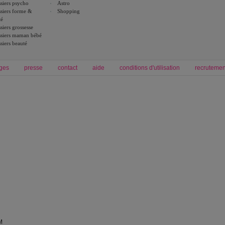
siers psycho
Astro
siers forme &
Shopping
té
siers grossesse
siers maman bébé
siers beauté
ges
presse
contact
aide
conditions d'utilisation
recrutemen
Forum grossesse et bébé
Forum psychologie
envie de bébé et de devenir maman
développement personnel et spiritua
accouchement et naissance de bébé
couple et sexualité
Grossesse et femme enceinte
Psychologie
symptome grossesse
intelligence et test de qi
calendrier de grossesse
test qi
régime protéiné
|
maigrir du ventre
|
M