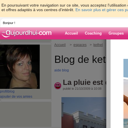
En poursuivant votre navigation sur ce site, vous acceptez l'utilisati
et offres adaptés à vos centres d'intérêt.
En savoir plus et gérer ces 
Bonjour !
Accueil
Coaching
Groupes
Accueil
>
espaces
>
kethel
> La pluie est 
Blog de kethel
aide blog
La pluie est de ret
publié le 21/10/2009 à 10:08
profil
blog
ajouter de vos amies