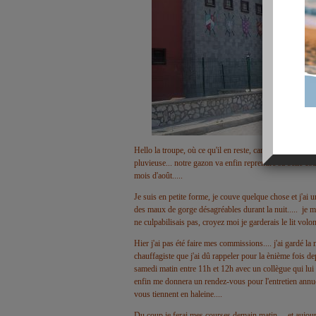
Hello la troupe, où ce qu'il en reste, car Josie fait son 
pluvieuse... notre gazon va enfin reprendre sa belle coul
mois d'août.....
Je suis en petite forme, je couve quelque chose et j'a
des maux de gorge désagréables durant la nuit.....
je me
ne culpabilisais pas, croyez moi je garderais le lit volonti
Hier j'ai pas été faire mes commissions.... j'ai gardé l
chauffagiste que j'ai dû rappeler pour la ènième fois de
samedi matin entre 11h et 12h avec un collègue qui lui 
enfin me donnera un rendez-vous pour l'entretien annuel
vous tiennent en haleine....
Du coup je ferai mes courses demain matin.... et aujour