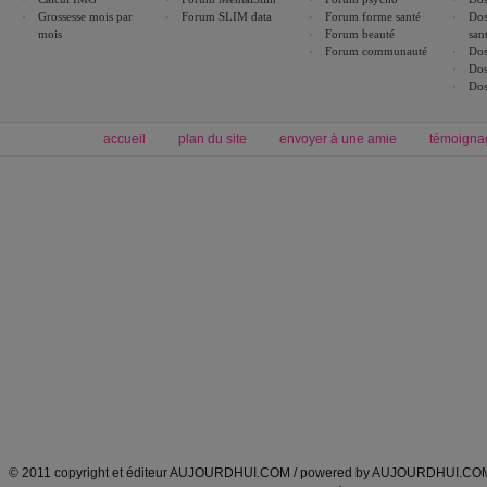
Grossesse mois par
Forum SLIM data
Forum forme santé
Dos
mois
Forum beauté
san
Forum communauté
Dos
Dos
Dos
accueil
plan du site
envoyer à une amie
témoigna
Forum minceur
Forum cuisine
Commencer un régime
boissons, vins et cocktails
Alimentation équilibrée et nutrition
astuces et bons plans
Minceur
Recette cuisine
exercices physiques
recette facile
produits minceur
Recette poulet
Tags
:
ventre plat
|
maigrir des fesses
|
abdominaux
|
régime américain
|
régime mayo
|
Découvrez aussi
:
exercices abdominaux
|
recette wok
|
ANXA Partenaires
:
Recette
de cuisine |
Recette cuisine
|
© 2011 copyright et éditeur AUJOURDHUI.COM / powered by AUJOURDHUI.CO