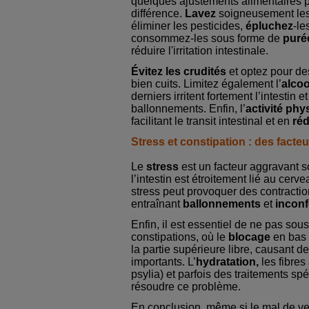
quelques ajustements alimentaires 
différence.
Lavez
soigneusement le
éliminer les pesticides,
épluchez
-le
consommez-les sous forme de
puré
réduire l'irritation intestinale.
Évitez les crudités
et optez pour d
bien cuits. Limitez également l’
alcoo
derniers irritent fortement l’intestin e
ballonnements. Enfin, l’
activité phy
facilitant le transit intestinal et en
réd
Stress et constipation : des facte
Le
stress
est un facteur aggravant s
l’intestin est étroitement lié au cerve
stress peut provoquer des contraction
entraînant
ballonnements
et
inconf
Enfin, il est essentiel de ne pas sou
constipations, où le
blocage
en bas
la partie supérieure libre, causant 
importants. L’
hydratation,
les fibres
psylia) et parfois des traitements sp
résoudre ce problème.
En conclusion, même si le mal de v