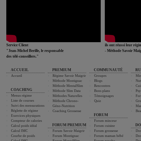
Service Client
ils ont réussi leur rég
"Jean-Michel Berille, le responsable
- Méthode Savoir Maig
des télé-conseillers."
ACCUEIL
PREMIUM
COMMUNAUTÉ
RU
Accueil
Régime Savoir Maigrir
Groupes
Min
Méthode Montignac
Blogs
Nut
Méthode MentalSlim
Rencontres
Cui
COACHING
Méthode Slim Data
Bons plans
Psy
Menus régime
Méthodes Naturelles
Témoignages
For
Liste de courses
Méthode Chrono-
Quiz
Gro
Suivi des mensurations
Géno-Nutrition
Ma
Réglette de régime
Coaching Grossesse
Bea
FORUM
Exercices physiques
Compteur de calories
Forum minceur
FORUM PREMIUM
DO
Calcul poids idéal
Forum cuisine
Calcul IMC
Forum Savoir Maigrir
Forum grossesse
Dos
Courbe de poids
Forum Montignac
Forum maman bébé
Dos
Calcul IMG
Forum MentalSlim
Forum psycho
Dos