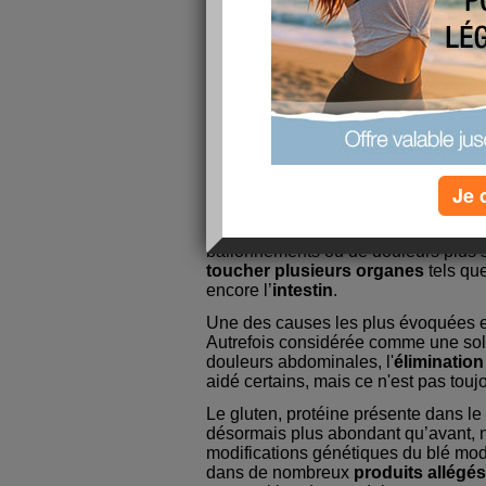
Vous faites peut-être partie des no
souffrent régulièrement de maux de v
ce sujet reviennent fréquemment, n
perte de poids, période à laquelle o
Dans cet article, nous allons explore
mal de ventre et je vais vous fournir
mieux le gérer.
Les causes fréquentes des maux
Je 
Les maux de ventre concernent prè
mais avant tout, il est crucial de co
identifier la source du problème. Qu'
ballonnements ou de douleurs plus 
toucher plusieurs organes
tels qu
encore l’
intestin
.
Une des causes les plus évoquées es
Autrefois considérée comme une solu
douleurs abdominales, l'
élimination
aidé certains, mais ce n'est pas tou
Le gluten, protéine présente dans le
désormais plus abondant qu’avant,
modifications génétiques du blé mode
dans de nombreux
produits allégés