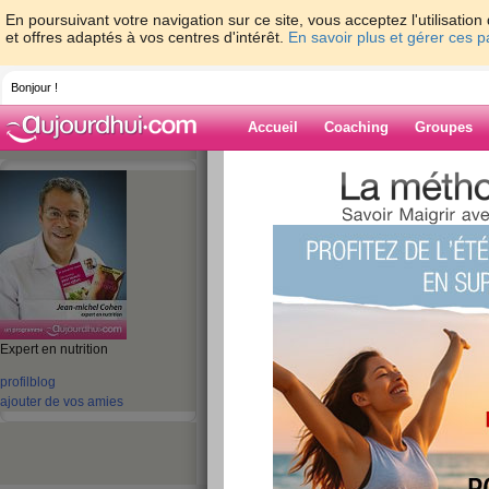
En poursuivant votre navigation sur ce site, vous acceptez l'utilisati
et offres adaptés à vos centres d'intérêt.
En savoir plus et gérer ces 
Bonjour !
Accueil
Coaching
Groupes
Accueil
>
espaces
>
jeanmichelcohen
> S
qu’il faut savoir
Blog de jeanmi
aide blog
Expert en nutrition
Soulager les maux 
profil
blog
ajouter de vos amies
qu’il faut savoir
publié le 16/09/2024 à 03:58