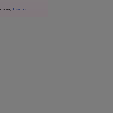
de passe,
cliquant ici
.