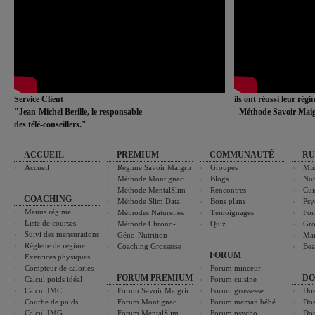
Service Client
ils ont réussi leur rég
"Jean-Michel Berille, le responsable
- Méthode Savoir Maig
des télé-conseillers."
ACCUEIL
PREMIUM
COMMUNAUTÉ
RU
Accueil
Régime Savoir Maigrir
Groupes
Min
Méthode Montignac
Blogs
Nut
Méthode MentalSlim
Rencontres
Cui
COACHING
Méthode Slim Data
Bons plans
Psy
Menus régime
Méthodes Naturelles
Témoignages
For
Liste de courses
Méthode Chrono-
Quiz
Gro
Suivi des mensurations
Géno-Nutrition
Ma
Réglette de régime
Coaching Grossesse
Bea
FORUM
Exercices physiques
Compteur de calories
Forum minceur
FORUM PREMIUM
DO
Calcul poids idéal
Forum cuisine
Calcul IMC
Forum Savoir Maigrir
Forum grossesse
Dos
Courbe de poids
Forum Montignac
Forum maman bébé
Dos
Calcul IMG
Forum MentalSlim
Forum psycho
Dos