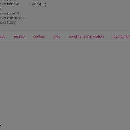
siers forme &
Shopping
té
siers grossesse
siers maman bébé
siers beauté
ges
presse
contact
aide
conditions d'utilisation
recrutemen
Forum grossesse et bébé
Forum psychologie
envie de bébé et de devenir maman
développement personnel et spiritua
accouchement et naissance de bébé
couple et sexualité
Grossesse et femme enceinte
Psychologie
symptome grossesse
intelligence et test de qi
calendrier de grossesse
test qi
régime protéiné
|
maigrir du ventre
|
M