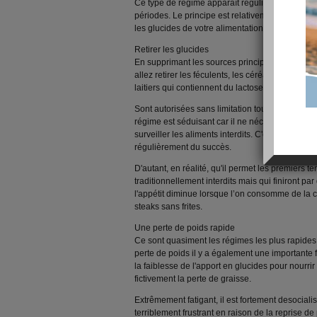
Ce type de régime apparaît régulièrement sous 
périodes. Le principe est relativement simple :
les glucides de votre alimentation. Je vous expl
Retirer les glucides
En supprimant les sources principales de glucid
allez retirer les féculents, les céréales, le pain,
laitiers qui contiennent du lactose comme les 
Sont autorisées sans limitation tout ce qui est l
régime est séduisant car il ne nécessite aucun ef
surveiller les aliments interdits. C'est d'ailleurs
régulièrement du succès.
D'autant, en réalité, qu'il permet les premiers 
traditionnellement interdits mais qui finiront p
l'appétit diminue lorsque l’on consomme de la 
steaks sans frites.
Une perte de poids rapide
Ce sont quasiment les régimes les plus rapide
perte de poids il y a également une importante
la faiblesse de l'apport en glucides pour nourrir
fictivement la perte de graisse.
Extrêmement fatigant, il est fortement desocial
terriblement frustrant en raison de la reprise de