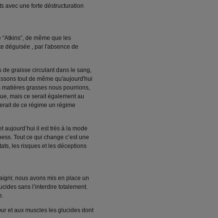
s avec une forte déstructuration
se “Atkins”, de même que les
te déguisée , par l'absence de
 de graisse circulant dans le sang,
issons tout de même qu'aujourd'hui
 matières grasses nous pourrions,
sque, mais ce serait également au
ferait de ce régime un régime
t aujourd’hui il est très à la mode
ness. Tout ce qui change c’est une
ats, les risques et les déceptions
igrir, nous avons mis en place un
ides sans l’interdire totalement.
e.
ur et aux muscles les glucides dont