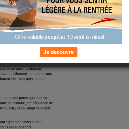
diverses formes, selon les
 il s'agit de supprimer au maximum
ique.
es de votre alimentation, vous
 les fruits, et même tous les produits
yaourts par exemple.
ipide ou protéines. Bien entendu, ce
fort, il suffit simplement de
Je decouvre
 pour cela qu'il remporte
temps de se gaver d'aliments
ar devenir tellement monotones que
charcuterie sans pain ou des
s notamment parce que dans la
 fonte musculaire, conséquence de
 le muscle, ce qui amplifie un peu
isant également mais surtout
 poids qui surviendra