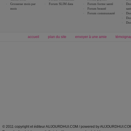
Grossesse mois par
Forum SLIM data
Forum forme santé
Dos
mois
Forum beauté
san
Forum communauté
Dos
Dos
Dos
accueil
plan du site
envoyer à une amie
témoigna
Forum minceur
Forum cuisine
Commencer un régime
boissons, vins et cocktails
Alimentation équilibrée et nutrition
astuces et bons plans
Minceur
Recette cuisine
exercices physiques
recette facile
produits minceur
Recette poulet
Tags
:
ventre plat
|
maigrir des fesses
|
abdominaux
|
régime américain
|
régime mayo
|
Découvrez aussi
:
exercices abdominaux
|
recette wok
|
ANXA Partenaires
:
Recette
de cuisine |
Recette cuisine
|
© 2011 copyright et éditeur AUJOURDHUI.COM / powered by AUJOURDHUI.CO