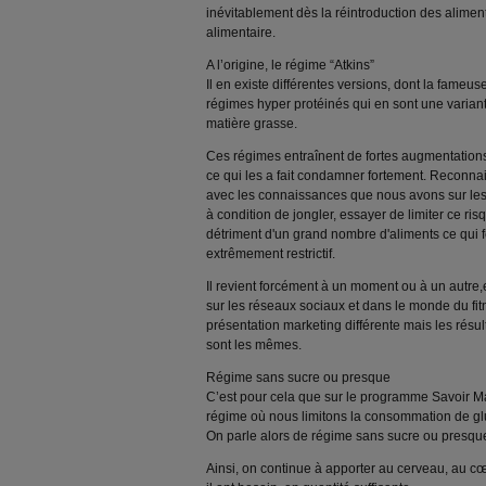
inévitablement dès la réintroduction des aliment
alimentaire.
A l’origine, le régime “Atkins”
Il en existe différentes versions, dont la fameu
régimes hyper protéinés qui en sont une varian
matière grasse.
Ces régimes entraînent de fortes augmentations
ce qui les a fait condamner fortement. Reconna
avec les connaissances que nous avons sur les
à condition de jongler, essayer de limiter ce ri
détriment d'un grand nombre d'aliments ce qui 
extrêmement restrictif.
Il revient forcément à un moment ou à un autre,e
sur les réseaux sociaux et dans le monde du fit
présentation marketing différente mais les résult
sont les mêmes.
Régime sans sucre ou presque
C’est pour cela que sur le programme Savoir Ma
régime où nous limitons la consommation de gluc
On parle alors de régime sans sucre ou presqu
Ainsi, on continue à apporter au cerveau, au cœ