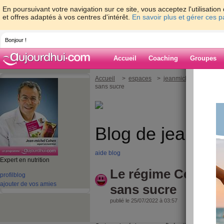
En poursuivant votre navigation sur ce site, vous acceptez l'utilisati
et offres adaptés à vos centres d'intérêt.
En savoir plus et gérer ces 
Bonjour !
Accueil
Coaching
Groupes
Accueil
>
espaces
>
jeanmichelcohen
> L
sans sucre
Blog de jeanmi
aide blog
Expert en nutrition
Le régime Cétogèn
profil
blog
ajouter de vos amies
sans sucre
publié le 25/07/2022 à 03:57