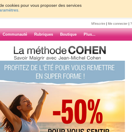
on de cookies pour vous proposer des services
paramètres.
M'inscrire
|
Me connecter
|
?
Communauté
Rubriques
Boutique
Plus...
e régime Cétogène ou le régime
chelcohen
e ou le régime
ARCHIVES