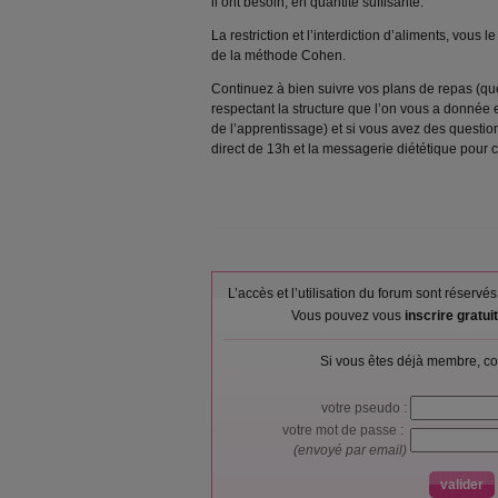
il ont besoin, en quantité suffisante.
La restriction et l’interdiction d’aliments, vous 
de la méthode Cohen.
Continuez à bien suivre vos plans de repas (q
respectant la structure que l’on vous a donnée et
de l’apprentissage) et si vous avez des questio
direct de 13h et la messagerie diététique pour c
L’accès et l’utilisation du forum sont réser
Vous pouvez vous
inscrire gratu
Si vous êtes déjà membre, co
votre pseudo :
votre mot de passe :
(envoyé par email)