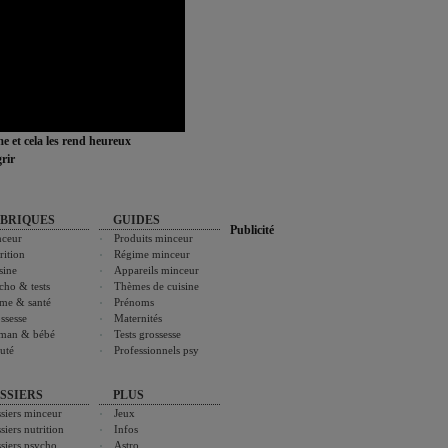
ime et cela les rend heureux
rir
BRIQUES
GUIDES
Publicité
ceur
Produits minceur
rition
Régime minceur
sine
Appareils minceur
cho & tests
Thèmes de cuisine
me & santé
Prénoms
ssesse
Maternités
man & bébé
Tests grossesse
uté
Professionnels psy
SSIERS
PLUS
siers minceur
Jeux
siers nutrition
Infos
siers psycho
Astro