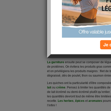
souvent plaisir à opter pour des repas froids.
Le
préparer, pratiques à transporter et les recettes
souvent comme des repas complets, il faut en ré
plus près afin qu’elles trouvent leur place au se
Le premier élément de base qui constitue une ta
une portion de féculents et de matières grasses.
Je 
riche en matières grasses que la pâte brisée. S
commerce, privilégiez celles qui utilisent
du be
végétales qu’elles contiennent sont certainemen
La garniture
ensuite peut se composer de légum
de protéines. On évitera les produits gras com
et on privilégiera les produits maigres : filet
dégraissé, dés de poulet, thon ou saumon émiet
Les quiches ont la particularité d'être composé
lait
ou
crème
. Pensez à limiter les quantités de 
de lait écrémé ou demi-écrémé plutôt qu’entier.
les quantités devront tout de même être limitées
recette.
Les herbes
,
épices
et
aromates
pourro
l’infini !