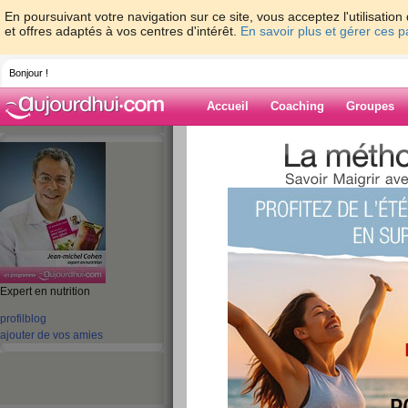
En poursuivant votre navigation sur ce site, vous acceptez l'utilisati
et offres adaptés à vos centres d'intérêt.
En savoir plus et gérer ces 
Bonjour !
Accueil
Coaching
Groupes
Accueil
>
espaces
>
jeanmichelcohen
> Un
Blog de jeanmi
aide blog
Expert en nutrition
Une petite part de 
profil
blog
publié le 28/05/2013 à 03:44
ajouter de vos amies
Bonjour,
Lorsque l’on a la chance de voir la température