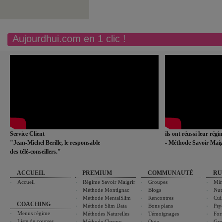
Aujourdhui.com en 1 clic !
Service Client
ils ont réussi leur rég
"Jean-Michel Berille, le responsable
- Méthode Savoir Maig
des télé-conseillers."
ACCUEIL
PREMIUM
COMMUNAUTÉ
RU
Accueil
Régime Savoir Maigrir
Groupes
Min
Méthode Montignac
Blogs
Nut
Méthode MentalSlim
Rencontres
Cui
COACHING
Méthode Slim Data
Bons plans
Psy
Menus régime
Méthodes Naturelles
Témoignages
For
Liste de courses
Méthode Chrono-
Quiz
Gro