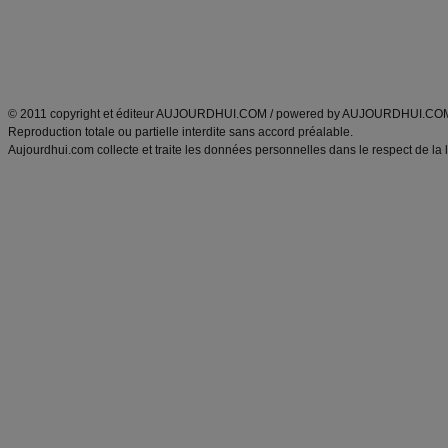
Tags
:
ventre plat
|
maigrir des fesses
|
abdominaux
|
régime américain
|
régime mayo
|
Découvrez aussi
:
exercices abdominaux
|
recette wok
|
ANXA Partenaires
:
Recette
de cuisine |
Recette cuisine
|
© 2011 copyright et éditeur AUJOURDHUI.COM / powered by AUJOURDHUI.CO
Reproduction totale ou partielle interdite sans accord préalable.
Aujourdhui.com collecte et traite les données personnelles dans le respect de la 