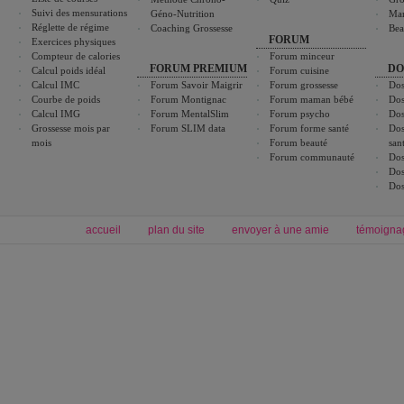
Suivi des mensurations
Géno-Nutrition
Ma
Réglette de régime
Coaching Grossesse
Bea
FORUM
Exercices physiques
Compteur de calories
Forum minceur
FORUM PREMIUM
DO
Calcul poids idéal
Forum cuisine
Calcul IMC
Forum Savoir Maigrir
Forum grossesse
Dos
Courbe de poids
Forum Montignac
Forum maman bébé
Dos
Calcul IMG
Forum MentalSlim
Forum psycho
Dos
Grossesse mois par
Forum SLIM data
Forum forme santé
Dos
mois
Forum beauté
san
Forum communauté
Dos
Dos
Dos
accueil
plan du site
envoyer à une amie
témoigna
Forum minceur
Forum cuisine
Commencer un régime
boissons, vins et cocktails
Alimentation équilibrée et nutrition
astuces et bons plans
Minceur
Recette cuisine
exercices physiques
recette facile
produits minceur
Recette poulet