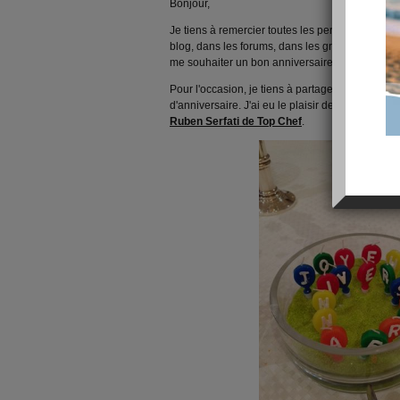
Bonjour,
Je tiens à remercier toutes les personnes qui 
blog, dans les forums, dans les groupes ou en
me souhaiter un bon anniversaire.
Cela m'a fait
Pour l'occasion, je tiens à partager des images 
d'anniversaire. J'ai eu le plaisir de manger à l
Ruben Serfati de Top Chef
.