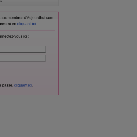
»
vés aux membres d'Aujourdhui.com.
cliquant ici
itement
en
.
nnectez-vous ici :
de passe,
cliquant ici
.