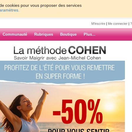
on de cookies pour vous proposer des services
paramètres.
M'inscrire
|
Me connecter
|
?
Communauté
Rubriques
Boutique
Plus...
erci pour vos messages
chelcohen
essages
ARCHIVES