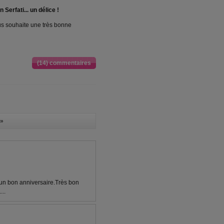
Serfati... un délice !
us souhaite une très bonne
(14) commentaires
»
 un bon anniversaire.Très bon
...