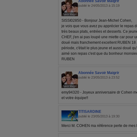
Abonnée Savoir Maigrir
publié le 24/05/2013 à 15:19
SISSI02850 - Bonjour Jean-Michel Cohen,
je vois que vous avez pu apprécier le repas
très beaux plats, entrées et desserts. Ce jeu
CHEF, j'en ai pas loupé une miette car pour u
doué mais franchement excellent RUBEN 18 ans
période, c'était le plus jeune et aussi doué qu
aimé son repas c'est que du bonheur monsie
RUBEN
Abonnée Savoir Maigrir
publié le 23/05/2013 à 23:52
emy94320 - Joyeux anniversaire dr Cohen mer
et votre équipe!!
TITISARDINE
publié le 23/05/2013 à 19:30
Merci M. COHEN ma référence perte de mes k