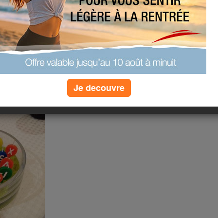
m'ont laissé un message sur mon
core sur ma page Facebook, pour
 très plaisir de vous lire !
prises hier soir lors de mon dîner
a maison un repas préparé par
Je decouvre