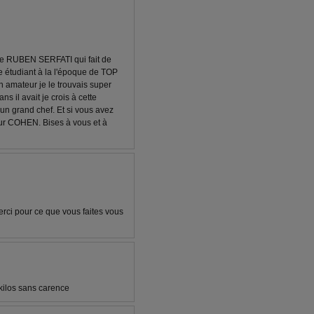
 de RUBEN SERFATI qui fait de
ne étudiant à la l'époque de TOP
n amateur je le trouvais super
 il avait je crois à cette
'un grand chef. Et si vous avez
ur COHEN. Bises à vous et à
ci pour ce que vous faites vous
ilos sans carence