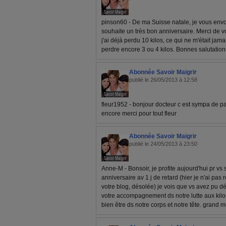
pinson60 - De ma Suisse natale, je vous env
souhaite un très bon anniversaire. Merci de v
j'ai déjà perdu 10 kilos, ce qui ne m'était jama
perdre encore 3 ou 4 kilos. Bonnes salutation
Abonnée Savoir Maigrir
publié le 26/05/2013 à 12:58
fleur1952 - bonjour docteur c est sympa de p
encore merci pour tout fleur
Abonnée Savoir Maigrir
publié le 24/05/2013 à 23:50
Anne-M - Bonsoir, je profite aujourd'hui pr v
anniversaire av 1 j de retard (hier je n'ai pas
votre blog, désolée) je vois que vs avez pu dé
votre accompagnement ds notre lutte aux kilos
bien être ds notre corps et notre tête. grand m