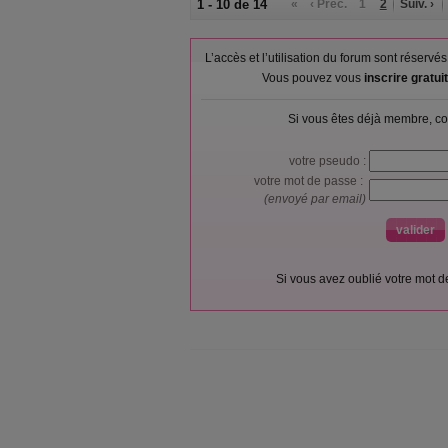
1 - 10 de 14
«
‹ Préc.
1
2
Suiv. ›
L’accès et l’utilisation du forum sont réser
Vous pouvez vous
inscrire gratu
Si vous êtes déjà membre, co
votre pseudo :
votre mot de passe :
(envoyé par email)
Si vous avez oublié votre mot 