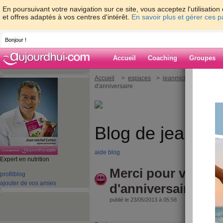
En poursuivant votre navigation sur ce site, vous acceptez l'utilisati
et offres adaptés à vos centres d'intérêt.
En savoir plus et gérer ces 
Bonjour !
Accueil
Coaching
Groupes
Accueil
>
espaces
>
jeanmichelcohen
> M
d'anniversaire
Blog de jeanmi
aide blog
Expert en nutrition
Merci pour vos m
profil
blog
ajouter de vos amies
d'anniversaire
publié le 23/05/2013 à 05:58