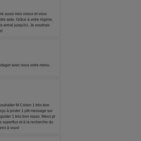
oie aussi mes voeux et vous
otre aide. Grâce à votre régime,
is arrivé jusqu'ici. Je voudrais
s!
artager avec nous votre menu
s souhaiter M Cohen 1 très bon
 reçu à poster 1 ptit message sur
guster 1 très bon repas. Merci pr
 superflus et à la recherche du
erci à vous!