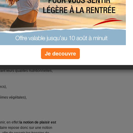
limentation équilibrée pour garantir
 un poids normal stable et prévenir
rgétiques recommandés ont été mis
e l'âge, du niveau d’activité
éines apportant 4 kcal ;
 apportant 9 kcal ;
ides apportant 4 kcal.
Je decouvre
drait tout ce qui est nécessaire en
tamines et minéraux.
ant leurs qualités nutritionnelles,
ecs),
téines végétales),
ir, en effet
la notion de plaisir est
entaire repose donc sur une notion