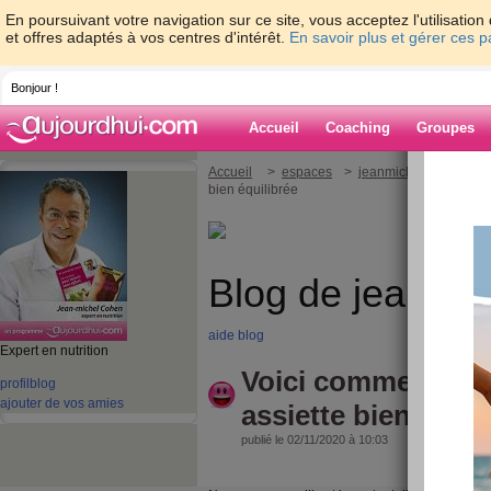
En poursuivant votre navigation sur ce site, vous acceptez l'utilisati
et offres adaptés à vos centres d'intérêt.
En savoir plus et gérer ces 
Bonjour !
Accueil
Coaching
Groupes
Accueil
>
espaces
>
jeanmichelcohen
> V
bien équilibrée
Blog de jeanmi
aide blog
Expert en nutrition
Voici comment réa
profil
blog
ajouter de vos amies
assiette bien équil
publié le 02/11/2020 à 10:03