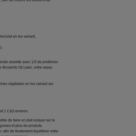
 afin de couvrir les besoins de
ocolat en les variant,
).
rande assiette avec 1/3 de protéines
e féculents OU pain, votre repas
ines végétales en les variant sur
oit 1 CàS environ.
sible de faire un plat unique sur le
gumes et plus de produits
r, afin de finalement équilibrer votre