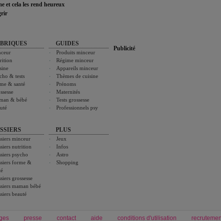
ime et cela les rend heureux
rir
BRIQUES
GUIDES
Publicité
ceur
Produits minceur
rition
Régime minceur
sine
Appareils minceur
cho & tests
Thèmes de cuisine
me & santé
Prénoms
ssesse
Maternités
man & bébé
Tests grossesse
uté
Professionnels psy
SSIERS
PLUS
siers minceur
Jeux
siers nutrition
Infos
siers psycho
Astro
siers forme &
Shopping
té
siers grossesse
siers maman bébé
siers beauté
ges
presse
contact
aide
conditions d'utilisation
recrutemen