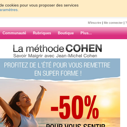
on de cookies pour vous proposer des services
paramètres.
M'inscrire
|
Me connecter
|
?
Communauté
Rubriques
Boutique
Plus...
oici comment réaliser une assiette
chelcohen
liser une
ibrée
ARCHIVES