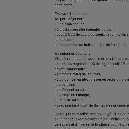
simple : manger de tout en quantité raisonnable,
notre corps.
Essayez d’opter pour :
Au petit déjeuner :
- 1 boisson chaude,
- 1 produit céréalier (céréales ou pain),
- avec 1 CàC de sucre ou confiture ou miel ou ch
- un laitage,
- et une portion de fruit ou un jus de fruit (pur jus
Au déjeuner et dîner :
Visualisez une petite assiette de crudité, une g
animale ou végétales, 1/3 de légume cuit, 1/3 d
devant comprendre :
- au moins 250 g de légumes,
- 1 portion de viande, poisson ou oeufs ou proté
une semaine,
- un féculent ou pain,
- 1 laitage ou fromage,
- 1 fruit cru ou cuit ;
- avec une juste quantité de matières grasses s
Notez que
ce modèle n’est pas figé :
il est pos
déjeuner par exemple avec un peu moins de lé
céréaliers et d’inverser la tendance pour le dîne