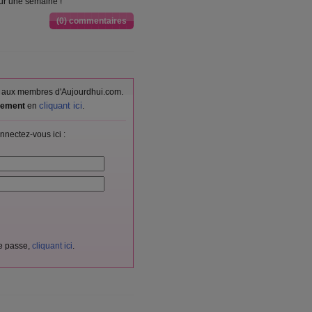
ur une semaine !
(0) commentaires
vés aux membres d'Aujourdhui.com.
cliquant ici
itement
en
.
nnectez-vous ici :
de passe,
cliquant ici
.