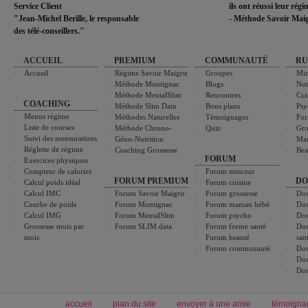
Service Client
ils ont réussi leur rég
"Jean-Michel Berille, le responsable
- Méthode Savoir Maig
des télé-conseillers."
ACCUEIL
PREMIUM
COMMUNAUTÉ
RU
Accueil
Régime Savoir Maigrir
Groupes
Min
Méthode Montignac
Blogs
Nut
Méthode MentalSlim
Rencontres
Cui
COACHING
Méthode Slim Data
Bons plans
Psy
Menus régime
Méthodes Naturelles
Témoignages
For
Liste de courses
Méthode Chrono-
Quiz
Gro
Suivi des mensurations
Géno-Nutrition
Ma
Réglette de régime
Coaching Grossesse
Bea
FORUM
Exercices physiques
Compteur de calories
Forum minceur
FORUM PREMIUM
DO
Calcul poids idéal
Forum cuisine
Calcul IMC
Forum Savoir Maigrir
Forum grossesse
Dos
Courbe de poids
Forum Montignac
Forum maman bébé
Dos
Calcul IMG
Forum MentalSlim
Forum psycho
Dos
Grossesse mois par
Forum SLIM data
Forum forme santé
Dos
mois
Forum beauté
san
Forum communauté
Dos
Dos
Dos
accueil
plan du site
envoyer à une amie
témoigna