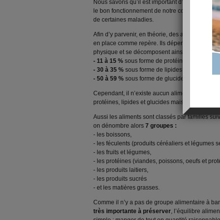
Nous savons qu’il est important d’adopter une a
le bon fonctionnement de notre corps, maintenir
de certaines maladies.
Afin d’y parvenir, en théorie, des apports éne
en place comme repère. Ils dépendent du sexe, d
physique et se décomposent ainsi :
- 11 à 15 %
sous forme de protéines, 1 g de prot
- 30 à 35 %
sous forme de lipides, 1 g de lipides
- 50 à 59 %
sous forme de glucides, 1 g de gluc
Cependant, il n’existe aucun aliment qui contien
protéines, lipides et glucides mais aussi en vi
Aussi les aliments sont classés par familles suiv
on dénombre alors
7 groupes :
- les boissons,
- les féculents (produits céréaliers et légumes s
- les fruits et légumes,
- les protéines (viandes, poissons, oeufs et pro
- les produits laitiers,
- les produits sucrés
- et les matières grasses.
Comme il n’y a pas de groupe alimentaire à bann
très importante à préserver
, l’équilibre alim