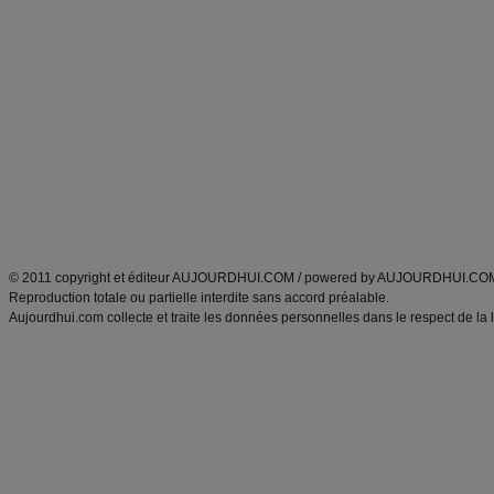
Commencer un régime
boissons, vins et cocktails
Alimentation équilibrée et nutrition
astuces et bons plans
Minceur
Recette cuisine
exercices physiques
recette facile
produits minceur
Recette poulet
Tags
:
ventre plat
|
maigrir des fesses
|
abdominaux
|
régime américain
|
régime mayo
|
Découvrez aussi
:
exercices abdominaux
|
recette wok
|
ANXA Partenaires
:
Recette
de cuisine |
Recette cuisine
|
© 2011 copyright et éditeur AUJOURDHUI.COM / powered by AUJOURDHUI.CO
Reproduction totale ou partielle interdite sans accord préalable.
Aujourdhui.com collecte et traite les données personnelles dans le respect de la 