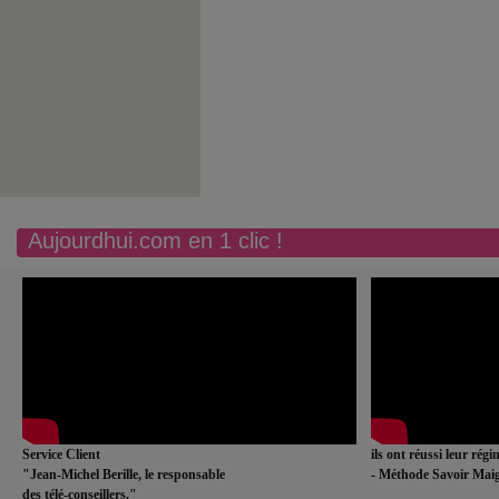
Aujourdhui.com en 1 clic !
Service Client
ils ont réussi leur rég
"Jean-Michel Berille, le responsable
- Méthode Savoir Maig
des télé-conseillers."