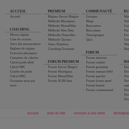
ACCUEIL
PREMIUM
COMMUNAUTÉ
RU
Accueil
Régime Savoir Maigrir
Groupes
Min
Méthode Montignac
Blogs
Nut
Méthode MentalSlim
Rencontres
Cui
COACHING
Méthode Slim Data
Bons plans
Psy
Menus régime
Méthodes Naturelles
Témoignages
For
Liste de courses
Méthode Chrono-
Quiz
Gro
Suivi des mensurations
Géno-Nutrition
Ma
Réglette de régime
Coaching Grossesse
Bea
FORUM
Exercices physiques
Compteur de calories
Forum minceur
FORUM PREMIUM
DO
Calcul poids idéal
Forum cuisine
Calcul IMC
Forum Savoir Maigrir
Forum grossesse
Dos
Courbe de poids
Forum Montignac
Forum maman bébé
Dos
Calcul IMG
Forum MentalSlim
Forum psycho
Dos
Grossesse mois par
Forum SLIM data
Forum forme santé
Dos
mois
Forum beauté
san
Forum communauté
Dos
Dos
Dos
accueil
plan du site
envoyer à une amie
témoigna
Forum minceur
Forum cuisine