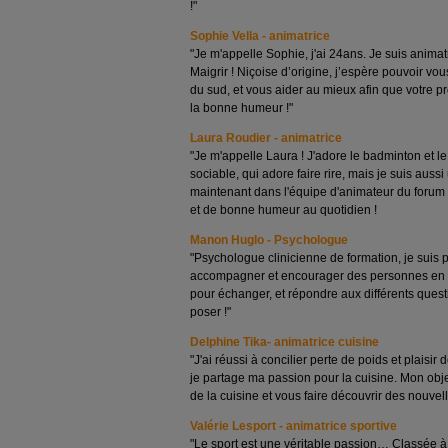
!"
Sophie Vella - animatrice
"Je m'appelle Sophie, j'ai 24ans. Je suis anima
Maigrir ! Niçoise d’origine, j’espère pouvoir vo
du sud, et vous aider au mieux afin que votre p
la bonne humeur !"
Laura Roudier - animatrice
"Je m'appelle Laura ! J'adore le badminton et le 
sociable, qui adore faire rire, mais je suis auss
maintenant dans l'équipe d'animateur du forum 
et de bonne humeur au quotidien !
Manon Huglo - Psychologue
"Psychologue clinicienne de formation, je suis p
accompagner et encourager des personnes en 
pour échanger, et répondre aux différents que
poser !"
Delphine Tika- animatrice cuisine
"J'ai réussi à concilier perte de poids et plaisir
je partage ma passion pour la cuisine. Mon objec
de la cuisine et vous faire découvrir des nouvel
Valérie Lesport - animatrice sportive
"Le sport est une véritable passion… Classée 