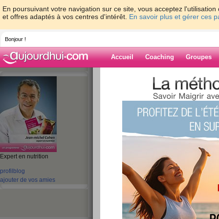
En poursuivant votre navigation sur ce site, vous acceptez l'utilisati
et offres adaptés à vos centres d'intérêt.
En savoir plus et gérer ces 
Bonjour !
Accueil
Coaching
Groupes
Accueil
>
espaces
>
jeanmichelcohen
> No
s'agrandit !
Blog de jeanmi
aide blog
Expert en nutrition
Notre belle famille
profil
blog
ajouter de vos amies
s'agrandit !
publié le 15/02/2011 à 04:35