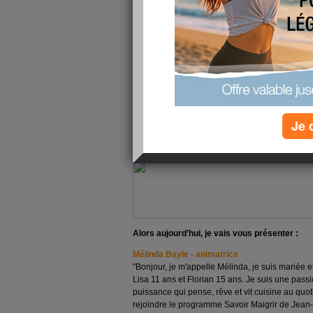
Bonjour,
Vous le savez peut être, notre équipe s’agrandi
membres !
Vous connaissez bien sûr déjà :
-
Les diététiciennes
(Astrid, Lucie, Solenne...)
tous les jours, suivent votre évolution ...
-
Les animateurs
(Jenny, Sarah, Cyrille) : ils 
écoutent, vous donnent de l'information...
-
Alexia
: elle facilite les rencontres (entre vou
Je 
dès cela est possible elle vous fait des cadeaux
-
Adrien
: il gère les animateurs et accueil le
Alors aujourd’hui, je vais vous présenter :
Mélinda Bayle - animatrice
"Bonjour, je m'appelle Mélinda, je suis mariée
Lisa 11 ans et Florian 15 ans. Je suis une pass
puissance qui pense, rêve et vit cuisine au quo
rejoindre le programme Savoir Maigrir de Jean