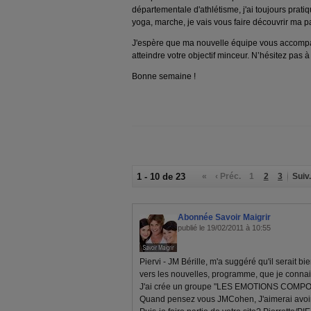
départementale d'athlétisme, j'ai toujours prati
yoga, marche, je vais vous faire découvrir ma pa
J'espère que ma nouvelle équipe vous accomp
atteindre votre objectif minceur. N’hésitez pas à v
Bonne semaine !
1 - 10 de 23
«
‹ Préc.
1
2
3
Suiv.
Abonnée Savoir Maigrir
publié le 19/02/2011 à 10:55
Piervi - JM Bérille, m'a suggéré qu'il serait b
vers les nouvelles, programme, que je connai
J'ai crée un groupe "LES EMOTIONS COMPO
Quand pensez vous JMCohen, J'aimerai avoir v