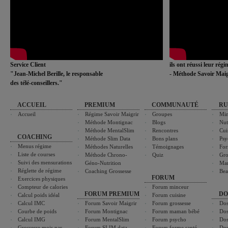
Service Client
ils ont réussi leur rég
"Jean-Michel Berille, le responsable
- Méthode Savoir Maig
des télé-conseillers."
ACCUEIL
PREMIUM
COMMUNAUTÉ
RU
Accueil
Régime Savoir Maigrir
Groupes
Min
Méthode Montignac
Blogs
Nut
Méthode MentalSlim
Rencontres
Cui
COACHING
Méthode Slim Data
Bons plans
Psy
Menus régime
Méthodes Naturelles
Témoignages
For
Liste de courses
Méthode Chrono-
Quiz
Gro
Suivi des mensurations
Géno-Nutrition
Ma
Réglette de régime
Coaching Grossesse
Bea
FORUM
Exercices physiques
Compteur de calories
Forum minceur
FORUM PREMIUM
DO
Calcul poids idéal
Forum cuisine
Calcul IMC
Forum Savoir Maigrir
Forum grossesse
Dos
Courbe de poids
Forum Montignac
Forum maman bébé
Dos
Calcul IMG
Forum MentalSlim
Forum psycho
Dos
Grossesse mois par
Forum SLIM data
Forum forme santé
Dos