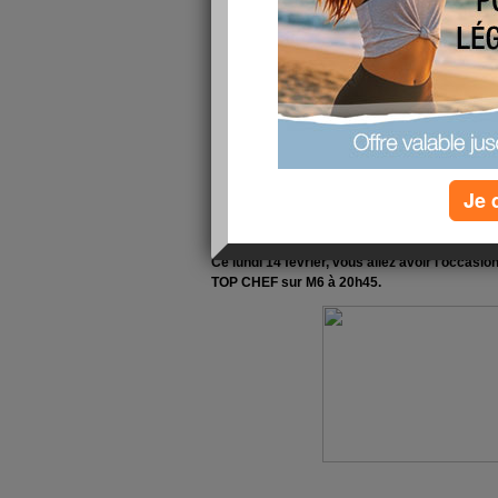
actualité pour que vous puissiez profiter éga
télévision, à la radio mais également à traver
Je 
Ce lundi 14 février, vous allez avoir l'occasi
TOP CHEF sur M6 à 20h45.