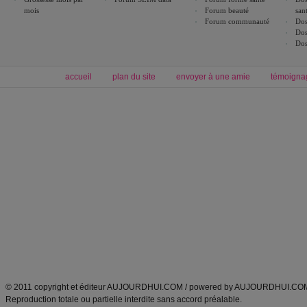
mois
Forum beauté
san
Forum communauté
Dos
Dos
Dos
accueil
plan du site
envoyer à une amie
témoigna
Forum minceur
Forum cuisine
Commencer un régime
boissons, vins et cocktails
Alimentation équilibrée et nutrition
astuces et bons plans
Minceur
Recette cuisine
exercices physiques
recette facile
produits minceur
Recette poulet
Tags
:
ventre plat
|
maigrir des fesses
|
abdominaux
|
régime américain
|
régime mayo
|
Découvrez aussi
:
exercices abdominaux
|
recette wok
|
ANXA Partenaires
:
Recette
de cuisine |
Recette cuisine
|
© 2011 copyright et éditeur AUJOURDHUI.COM / powered by AUJOURDHUI.CO
Reproduction totale ou partielle interdite sans accord préalable.