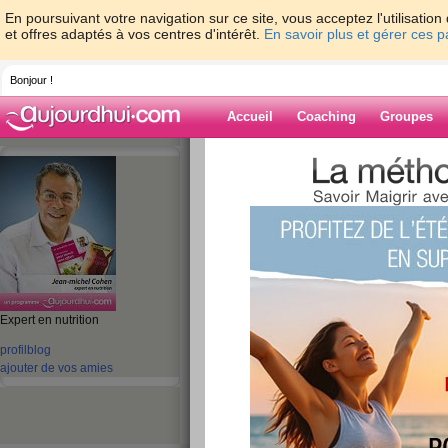
En poursuivant votre navigation sur ce site, vous acceptez l'utilisati
et offres adaptés à vos centres d'intérêt.
En savoir plus et gérer ces 
Bonjour !
Accueil
Coaching
Groupes
Accueil
>
espaces
>
jeanmichelcohen
> D
Blog de jeanmi
aide blog
Expert en nutrition
Découvrez mon act
profil
blog
publié le 11/02/2011 à 08:40
ajouter de vos amies
Bonjour,
En cette fin de semaine, j'avais envie de pa