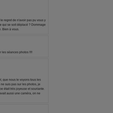
le regret de n'avoir pas pu vous y
mme qui se soit déplacé ? Dommage
e. Bien à vous.
r les séances photos !!!!
el, que nous le voyons tous les
 ne suis pas sur les photos, je
e était très joyeuse et souriante.
 y avait aussi une caméra, on ne