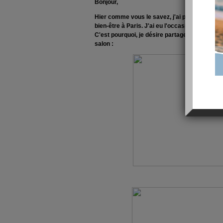
Bonjour,
Hier comme vous le savez, j'ai participé grâc
bien-être à Paris. J'ai eu l'occasion de ren
C'est pourquoi, je désire partager avec vous 
salon :