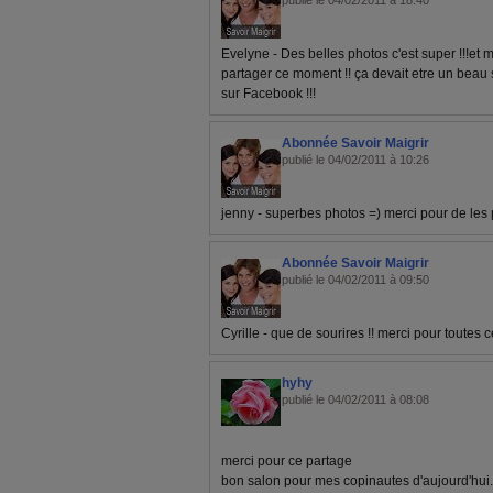
publié le 04/02/2011 à 18:40
Evelyne - Des belles photos c'est super !!!et 
partager ce moment !! ça devait etre un beau 
sur Facebook !!!
Abonnée Savoir Maigrir
publié le 04/02/2011 à 10:26
jenny - superbes photos =) merci pour de les
Abonnée Savoir Maigrir
publié le 04/02/2011 à 09:50
Cyrille - que de sourires !! merci pour toutes c
hyhy
publié le 04/02/2011 à 08:08
merci pour ce partage
bon salon pour mes copinautes d'aujourd'hu