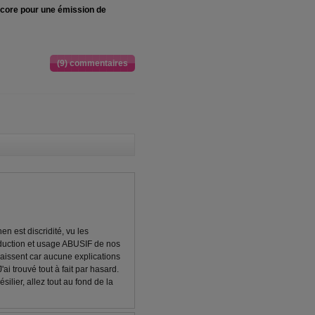
ncore pour une émission de
(9) commentaires
n est discridité, vu les
duction et usage ABUSIF de nos
aissent car aucune explications
ai trouvé tout à fait par hasard.
lier, allez tout au fond de la