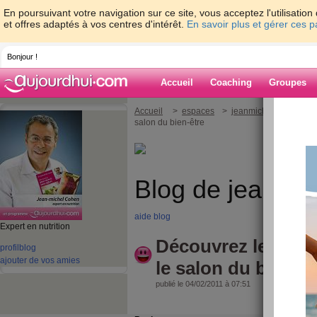
En poursuivant votre navigation sur ce site, vous acceptez l'utilisati
et offres adaptés à vos centres d'intérêt.
En savoir plus et gérer ces 
Bonjour !
Accueil
Coaching
Groupes
Accueil
>
espaces
>
jeanmichelcohen
> D
salon du bien-être
Blog de jeanmi
aide blog
Expert en nutrition
Découvrez les pho
profil
blog
ajouter de vos amies
le salon du bien-êt
publié le 04/02/2011 à 07:51