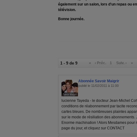
également sur un salon, lors d'un repas ou e
télévision.
Bonne journée.
1 - 9 de 9
«
‹ Préc.
1
Suiv. ›
»
Abonnée Savoir Maigrir
publié le 11/02/2011 à 11:00
lucienne Tayeda - le docteur Jean-Michel Cohe
conditions de réabonnement par tacite recon
cartes bleues. De nombreuses plaintes appar
sur le mode de résiliation des abonnements. J'
Enorme machination ! Alors Mesdames pour rési
page du jour, et cliquez sur CONTACT