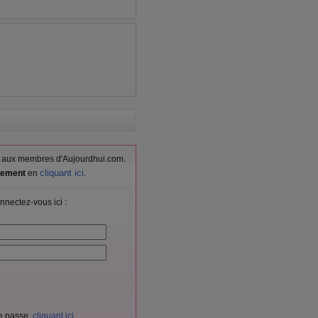
vés aux membres d'Aujourdhui.com.
cliquant ici
itement
en
.
nnectez-vous ici :
de passe,
cliquant ici
.