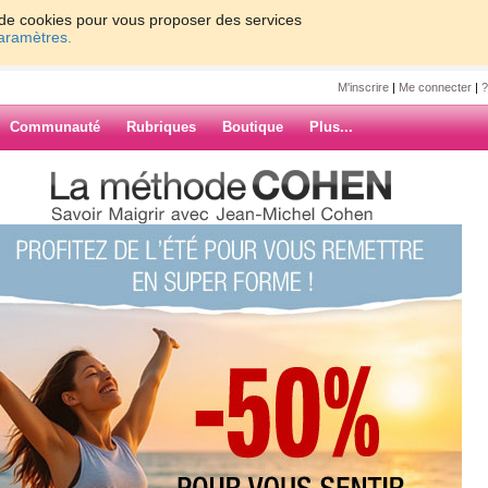
on de cookies pour vous proposer des services
paramètres.
M'inscrire
|
Me connecter
|
?
Communauté
Rubriques
Boutique
Plus...
écouvrez les photos prises sur le
chelcohen
tos prises sur
re
ARCHIVES