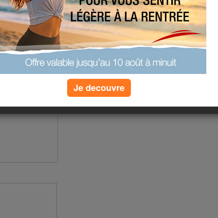
e à
Aujourdhui.com
au salon du
contrer de nombreuses personnes.
quelques photos prises lors du
Je decouvre