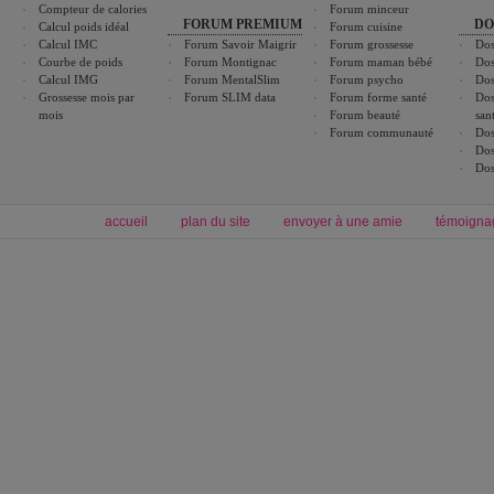
Compteur de calories
Forum minceur
FORUM PREMIUM
DO
Calcul poids idéal
Forum cuisine
Calcul IMC
Forum Savoir Maigrir
Forum grossesse
Dos
Courbe de poids
Forum Montignac
Forum maman bébé
Dos
Calcul IMG
Forum MentalSlim
Forum psycho
Dos
Grossesse mois par
Forum SLIM data
Forum forme santé
Dos
mois
Forum beauté
san
Forum communauté
Dos
Dos
Dos
accueil
plan du site
envoyer à une amie
témoigna
Forum minceur
Forum cuisine
Commencer un régime
boissons, vins et cocktails
Alimentation équilibrée et nutrition
astuces et bons plans
Minceur
Recette cuisine
exercices physiques
recette facile
produits minceur
Recette poulet
Tags
:
ventre plat
|
maigrir des fesses
|
abdominaux
|
régime américain
|
régime mayo
|
Découvrez aussi
:
exercices abdominaux
|
recette wok
|