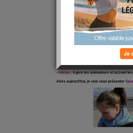
Bonjour à toutes et à tous,
Vous le savez peut être, notre équipe s’agrand
nouveau membre : Sarah Le Quellec !
Vous connaissez bien sûr déjà :
-
Les diététiciennes
(Astrid, Lucie, Solenne...
tous les jours, suivent votre évolution ...
-
Les animateurs
(Jenny, Anelor, Léna, Cyrille
Je 
conseillent, vous écoutent, vous donnent de l'
-
Alexia
: elle facilite les rencontres (entre 
et dès cela est possible elle vous fait des ca
-
Adrien
: il gère les animateurs et accueil 
Alors aujourd’hui, je vais vous présenter
Sar