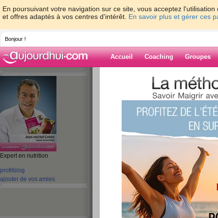
En poursuivant votre navigation sur ce site, vous acceptez l'utilisati
et offres adaptés à vos centres d'intérêt.
En savoir plus et gérer ces 
Bonjour !
Accueil
Coaching
Groupes
Accueil
>
espaces
>
jeanmichelcohen
> V
membre de l'équipe Savoir Maigrir
Blog de jeanmi
aide blog
Expert en nutrition
Venez découvrir u
profil
blog
ajouter de vos amies
membre de l'équipe
publié le 14/12/2010 à 11:34