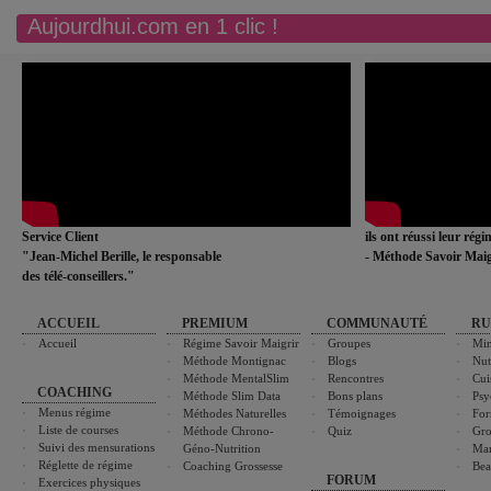
Aujourdhui.com en 1 clic !
Service Client
ils ont réussi leur rég
"Jean-Michel Berille, le responsable
- Méthode Savoir Maig
des télé-conseillers."
ACCUEIL
PREMIUM
COMMUNAUTÉ
RU
Accueil
Régime Savoir Maigrir
Groupes
Min
Méthode Montignac
Blogs
Nut
Méthode MentalSlim
Rencontres
Cui
COACHING
Méthode Slim Data
Bons plans
Psy
Menus régime
Méthodes Naturelles
Témoignages
For
Liste de courses
Méthode Chrono-
Quiz
Gro
Suivi des mensurations
Géno-Nutrition
Ma
Réglette de régime
Coaching Grossesse
Bea
FORUM
Exercices physiques