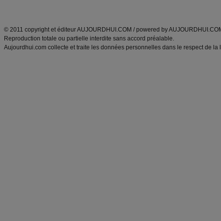
ANXA Partenaires
:
Recette
de cuisine |
Recette cuisine
|
© 2011 copyright et éditeur AUJOURDHUI.COM / powered by AUJOURDHUI.CO
Reproduction totale ou partielle interdite sans accord préalable.
Aujourdhui.com collecte et traite les données personnelles dans le respect de la 