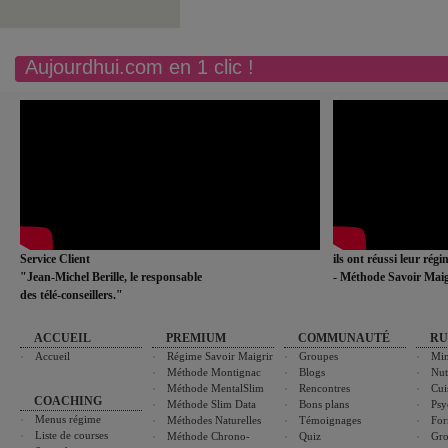
Aujourdhui.com en 1 clic !
Service Client
ils ont réussi leur rég
"Jean-Michel Berille, le responsable
- Méthode Savoir Maig
des télé-conseillers."
ACCUEIL
PREMIUM
COMMUNAUTÉ
RU
Accueil
Régime Savoir Maigrir
Groupes
Min
Méthode Montignac
Blogs
Nut
Méthode MentalSlim
Rencontres
Cui
COACHING
Méthode Slim Data
Bons plans
Psy
Menus régime
Méthodes Naturelles
Témoignages
For
Liste de courses
Méthode Chrono-
Quiz
Gro