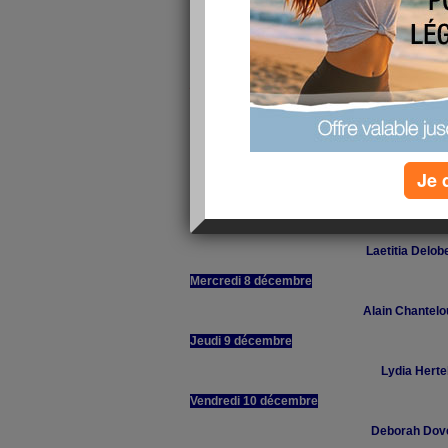
Bonjour,
Cela fait une semaine que je viens de lancer 
janvier"
. Et je suis très heureux d'avoir déj
Maigrir d'un an.
Voici le nom des heureux gagnants :
Lundi 6 décembre
Je 
Candy Zaldiv
Mardi 7 décembre
Laetitia Delobe
Mercredi 8 décembre
Alain Chantel
Jeudi 9 décembre
Lydia Herte
Vendredi 10 décembre
Deborah Dove