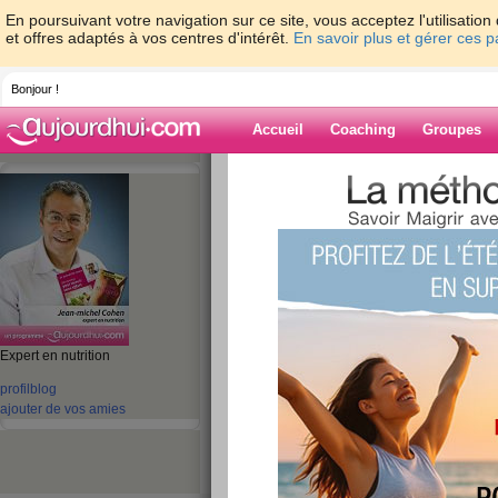
En poursuivant votre navigation sur ce site, vous acceptez l'utilisati
et offres adaptés à vos centres d'intérêt.
En savoir plus et gérer ces 
Bonjour !
Accueil
Coaching
Groupes
Accueil
>
espaces
>
jeanmichelcohen
> E
coaching... Désirez-vous aussi gagner ?
Blog de jeanmi
aide blog
Expert en nutrition
Elles ont gagné un
profil
blog
ajouter de vos amies
coaching... Désire
gagner ?
publié le 13/12/2010 à 10:52