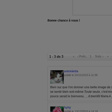
Bonne chance à vous !
1 - 3 de 3
«
‹ Préc.
1
Suiv. ›
»
antonietta
publié le 20/12/2010 à 11:36
Bien sur que l'on donner une belle image de so
se sentir bien soit-même.Toute seule, c'est trop
pouce serait le bienvenu......A bientôt Maria A.
hyhy
publié le 13/12/2010 à 14:18