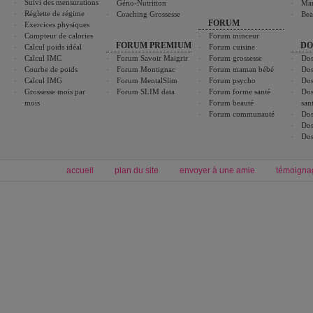
Suivi des mensurations
Géno-Nutrition
Ma
Réglette de régime
Coaching Grossesse
Bea
FORUM
Exercices physiques
Compteur de calories
Forum minceur
FORUM PREMIUM
DO
Calcul poids idéal
Forum cuisine
Calcul IMC
Forum Savoir Maigrir
Forum grossesse
Dos
Courbe de poids
Forum Montignac
Forum maman bébé
Dos
Calcul IMG
Forum MentalSlim
Forum psycho
Dos
Grossesse mois par
Forum SLIM data
Forum forme santé
Dos
mois
Forum beauté
san
Forum communauté
Dos
Dos
Dos
accueil
plan du site
envoyer à une amie
témoigna
Forum minceur
Forum cuisine
Commencer un régime
boissons, vins et cocktails
Alimentation équilibrée et nutrition
astuces et bons plans
Minceur
Recette cuisine
exercices physiques
recette facile
produits minceur
Recette poulet