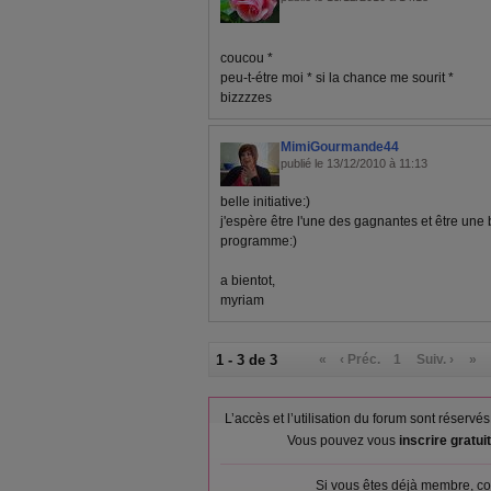
coucou *
peu-t-étre moi * si la chance me sourit *
bizzzzes
MimiGourmande44
publié le 13/12/2010 à 11:13
belle initiative:)
j'espère être l'une des gagnantes et être une 
programme:)
a bientot,
myriam
1 - 3 de 3
«
‹ Préc.
1
Suiv. ›
»
L’accès et l’utilisation du forum sont réser
Vous pouvez vous
inscrire gratu
Si vous êtes déjà membre, co