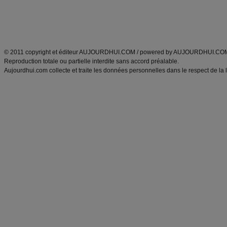
Tags
:
ventre plat
|
maigrir des fesses
|
abdominaux
|
régime américain
|
régime mayo
|
Découvrez aussi
:
exercices abdominaux
|
recette wok
|
ANXA Partenaires
:
Recette
de cuisine |
Recette cuisine
|
© 2011 copyright et éditeur AUJOURDHUI.COM / powered by AUJOURDHUI.CO
Reproduction totale ou partielle interdite sans accord préalable.
Aujourdhui.com collecte et traite les données personnelles dans le respect de la 